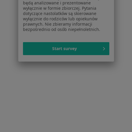
będą analizowane i prezentowane
Aplikacje mobilne
wyłącznie w formie zbiorczej. Pytania
Blog dla pacjentów
dotyczące nastolatków są skierowane
wyłącznie do rodziców lub opiekunów
Dla profesjonalistów
prawnych. Nie zbieramy informacji
bezpośrednio od osób niepełnoletnich.
Cennik
Dla lekarzy
Dla placówek medycznych
Start survey
Noa Notes
nowość
Baza wiedzy
Centrum Pomocy dla Specjalisty
Kontakt
ZnanyLekarz - Strona główna
ZnanyLekarz Sp. z o.o.
ul. Kolejowa 5/7
01-217 Warszawa, Polska
NIP: ⁠7010224868
KRS: ⁠0000347997