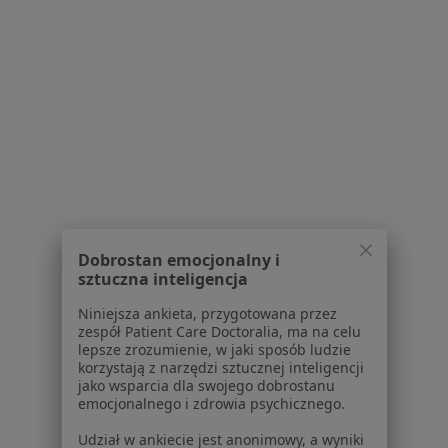
Polityka prywatności profesjonalistów
Polityka prywatności dla profesjonalistów, których
dane pozyskaliśmy samodzielnie
Polityka cookies
Jak działają wyniki wyszukiwania
Dostępność
O nas
Praca
Rekrutujemy!
Partnerzy
Centrum prasowe
Kontakt
Dobrostan emocjonalny i
sztuczna inteligencja
Dla pacjentów
Niniejsza ankieta, przygotowana przez
Lekarze
zespół Patient Care Doctoralia, ma na celu
Placówki medyczne
lepsze zrozumienie, w jaki sposób ludzie
Pytania i odpowiedzi
korzystają z narzędzi sztucznej inteligencji
jako wsparcia dla swojego dobrostanu
Usługi i zabiegi
emocjonalnego i zdrowia psychicznego.
Choroby
Pomoc
Udział w ankiecie jest anonimowy, a wyniki