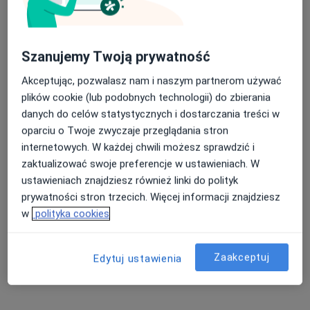
Pokaż profil
Szanujemy Twoją prywatność
Akceptując, pozwalasz nam i naszym partnerom używać
plików cookie (lub podobnych technologii) do zbierania
danych do celów statystycznych i dostarczania treści w
oparciu o Twoje zwyczaje przeglądania stron
internetowych. W każdej chwili możesz sprawdzić i
zaktualizować swoje preferencje w ustawieniach. W
lek. Krzysztof Pandel
ustawieniach znajdziesz również linki do polityk
·
Więcej
Ginekolog
prywatności stron trzecich. Więcej informacji znajdziesz
200 opinii
w
polityka cookies
K. K. Wielkiego 110, Olkusz
•
Mapa
Krzysztof Pandel, Specjalistyczny Gabinet Ginekologiczno -Położniczy
Zaakceptuj
Edytuj ustawienia
Konsultacja ginekologiczna
250 zł
Specjalista nie oferuje umawiania online pod tym adresem.