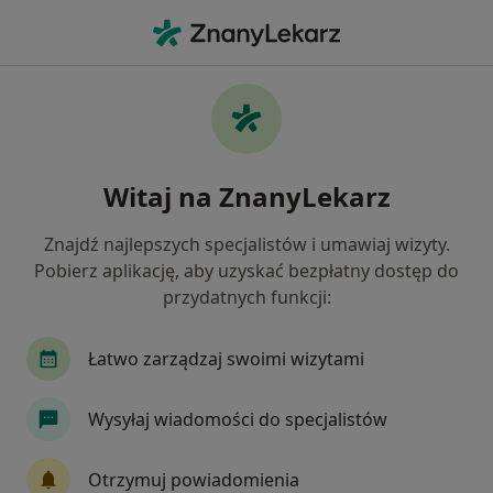
Me
Menopauza • Olkusz, małopolskie
Filtry
• 1
Ubezpieczenie
Map
Menopauza specjaliści w Olkuszu
Witaj na ZnanyLekarz
Jak działają wyniki wyszukiwania
Znajdź najlepszych specjalistów i umawiaj wizyty.
Pobierz aplikację, aby uzyskać bezpłatny dostęp do
Jakiego specjalisty szukasz?
przydatnych funkcji:
Ginekolog
Chirurg
Dermatolog
Endo
Łatwo zarządzaj swoimi wizytami
Wysyłaj wiadomości do specjalistów
Otrzymuj powiadomienia