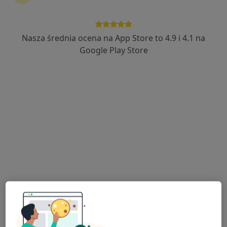
Nasza średnia ocena na App Store to 4.9 i 4.1 na
INTER-MED OLKUSZ
Google Play Store
·
Więcej
Chirurgia, Okulistyka, Ortopedia
915 opinii
aleja 1000-lecia 16, Olkusz
•
Mapa
Konsultacja fizjoterapeutyczna
150 zł
Pokaż więcej usług
lek. Bartosz Dudzicz
lek. Jędrzej Kubica
lek. Elżbieta
chirurg
neurochirurg
Lewandowska-
Jabłońska
endokrynolog
Zobacz wszystkich 23 specjalistów
Brak dostępnych specjalistów z wolnymi terminami w tym centrum medycznym.