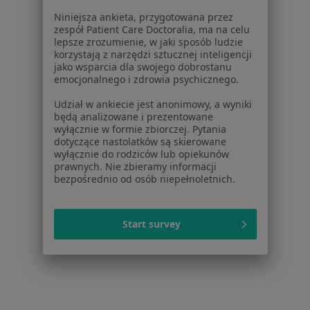
Dla pacjentów
Niniejsza ankieta, przygotowana przez
zespół Patient Care Doctoralia, ma na celu
Lekarze
lepsze zrozumienie, w jaki sposób ludzie
korzystają z narzędzi sztucznej inteligencji
Placówki medyczne
jako wsparcia dla swojego dobrostanu
Pytania i odpowiedzi
emocjonalnego i zdrowia psychicznego.
Usługi i zabiegi
Udział w ankiecie jest anonimowy, a wyniki
Choroby
będą analizowane i prezentowane
Pomoc
wyłącznie w formie zbiorczej. Pytania
Aplikacje mobilne
dotyczące nastolatków są skierowane
wyłącznie do rodziców lub opiekunów
Blog dla pacjentów
prawnych. Nie zbieramy informacji
bezpośrednio od osób niepełnoletnich.
Dla profesjonalistów
Cennik
Start survey
Dla lekarzy
Dla placówek medycznych
Noa Notes
nowość
Baza wiedzy
Centrum Pomocy dla Specjalisty