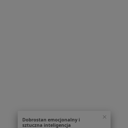
Serwis
Regulamin
Polityka prywatności pacjentów
Polityka prywatności profesjonalistów
Polityka prywatności dla profesjonalistów, których
dane pozyskaliśmy samodzielnie
Polityka cookies
Jak działają wyniki wyszukiwania
Dostępność
O nas
Praca
Rekrutujemy!
Partnerzy
Centrum prasowe
Dobrostan emocjonalny i
Kontakt
sztuczna inteligencja