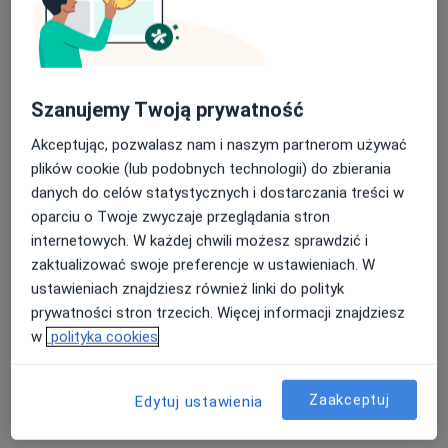
lek. Tomasz Łuszczek
Szanujemy Twoją prywatność
·
Więcej
Kardiolog
Akceptując, pozwalasz nam i naszym partnerom używać
33 opinie
plików cookie (lub podobnych technologii) do zbierania
aleja 1000-lecia 16, Olkusz
•
Mapa
danych do celów statystycznych i dostarczania treści w
INTER-MED OLKUSZ
oparciu o Twoje zwyczaje przeglądania stron
Konsultacja kardiologiczna
250 zł
internetowych. W każdej chwili możesz sprawdzić i
zaktualizować swoje preferencje w ustawieniach. W
Specjalista nie oferuje umawiania online pod tym adresem.
ustawieniach znajdziesz również linki do polityk
prywatności stron trzecich. Więcej informacji znajdziesz
Poproś o wizytę
w
polityka cookies
Zaakceptuj
Edytuj ustawienia