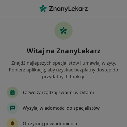
Me
Wady Serca • Olkusz, małopolskie
Filtry
• 1
Ubezpieczenie
Map
Wady serca specjaliści w Olkuszu
Witaj na ZnanyLekarz
Jak działają wyniki wyszukiwania
Znajdź najlepszych specjalistów i umawiaj wizyty.
Pobierz aplikację, aby uzyskać bezpłatny dostęp do
Jakiego specjalisty szukasz?
przydatnych funkcji:
Kardiolog
Internista
Ginekolog
Leka
Łatwo zarządzaj swoimi wizytami
Wysyłaj wiadomości do specjalistów
Otrzymuj powiadomienia