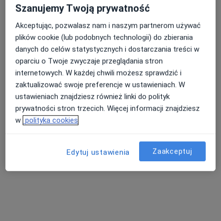
Szanujemy Twoją prywatność
Akceptując, pozwalasz nam i naszym partnerom używać
plików cookie (lub podobnych technologii) do zbierania
danych do celów statystycznych i dostarczania treści w
oparciu o Twoje zwyczaje przeglądania stron
internetowych. W każdej chwili możesz sprawdzić i
INTER-MED OLKUSZ
zaktualizować swoje preferencje w ustawieniach. W
·
Więcej
Ginekologia, Chirurgia, Okulistyka
ustawieniach znajdziesz również linki do polityk
916 opinii
prywatności stron trzecich. Więcej informacji znajdziesz
aleja 1000-lecia 16, Olkusz
•
Mapa
w
polityka cookies
Konsultacja ginekologiczna
220 zł
Pokaż więcej usług
Zaakceptuj
Edytuj ustawienia
dr n. med. Zuzanna
Gierzyńska
ginekolog
onkologiczny