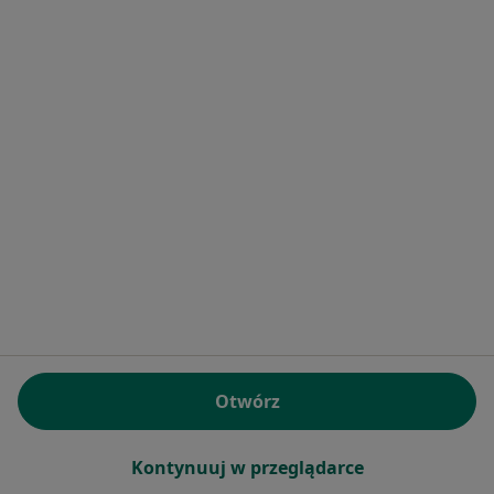
·
Więcej
Ginekologia, Anestezjologia, Chirurgia
ul. 1000-lecia 13, Olkusz
•
Mapa
Brak dostępnych specjalistów z wolnymi terminami w tym centrum medycznym.
Pokaż profil
lek. Blanka Podraza
Otwórz
·
Więcej
Ginekolog
4 opinie
Kontynuuj w przeglądarce
Aleja Tysiąclecia 13, Olkusz
•
Mapa