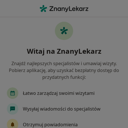
Me
Ginekolog • Olkusz, małopolskie
Filtry
Ubezpieczenie
Mapa
Polecani ginekolodzy w Olkuszu
Witaj na ZnanyLekarz
Jak działają wyniki wyszukiwania
Znajdź najlepszych specjalistów i umawiaj wizyty.
Pobierz aplikację, aby uzyskać bezpłatny dostęp do
Wybierz swoje ubezpieczenie
przydatnych funkcji:
Łatwo zarządzaj swoimi wizytami
Wysyłaj wiadomości do specjalistów
Otrzymuj powiadomienia