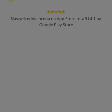
dr n. med. Zuzanna Gierzyńska
·
Więcej
Ginekolog, Ginekolog onkologiczny
Nasza średnia ocena na App Store to 4.9 i 4.1 na
159 opinii
Google Play Store
aleja 1000-lecia 16, Olkusz
•
Mapa
INTER-MED OLKUSZ
Konsultacja ginekologiczna
280 zł
Specjalista nie oferuje umawiania online pod tym adresem.
Poproś o wizytę