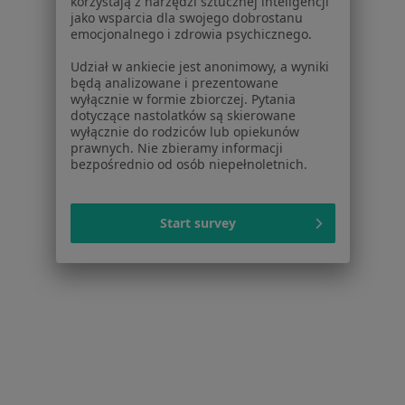
Marek Szpringer
korzystają z narzędzi sztucznej inteligencji
jako wsparcia dla swojego dobrostanu
Ginekolog
emocjonalnego i zdrowia psychicznego.
52 opinie
Udział w ankiecie jest anonimowy, a wyniki
Piłsudskiego 5, Olkusz
•
Mapa
będą analizowane i prezentowane
wyłącznie w formie zbiorczej. Pytania
Gabinet Ginekologiczno Położniczy Marek Szpringer
dotyczące nastolatków są skierowane
Konsultacja ginekologiczna
Brak ceny
wyłącznie do rodziców lub opiekunów
prawnych. Nie zbieramy informacji
Specjalista nie oferuje umawiania online pod tym adresem.
bezpośrednio od osób niepełnoletnich.
Poproś o wizytę
Start survey
lek. Rafał Meus