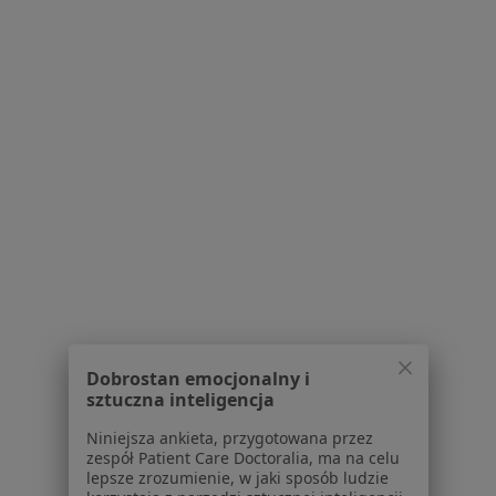
lek. Kamila Węglarz
·
Więcej
Ginekolog
126 opinii
Króla Kazimierza Wielkiego 110, Olkusz
•
Mapa
Gabinet Ginekologiczno - Położniczy
Konsultacja ginekologiczna
od 100 zł
Specjalista nie oferuje umawiania online pod tym adresem.
Poproś o wizytę
Dobrostan emocjonalny i
sztuczna inteligencja
Niniejsza ankieta, przygotowana przez
zespół Patient Care Doctoralia, ma na celu
lepsze zrozumienie, w jaki sposób ludzie