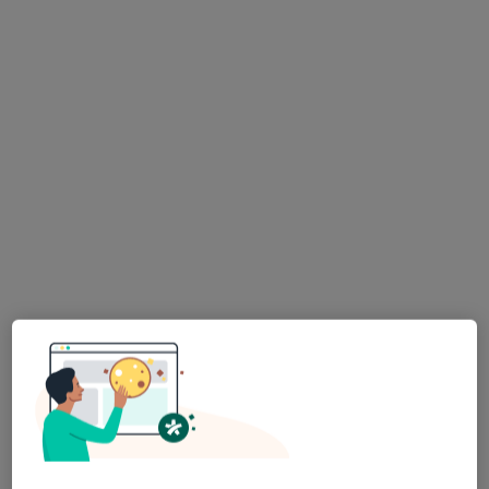
Bezpieczne płatności
Centrum Medyczne Kantego
Ginekologia, Kardiologia, Położnictwo
387 opinii
Jana Kantego 2, Olkusz
•
Mapa
Konsultacja ginekologiczna
250 zł
Dominika
Chmielewska
ginekolog
Brak dostępnych specjalistów z wolnymi terminami w tym centrum medycznym.
Pokaż profil