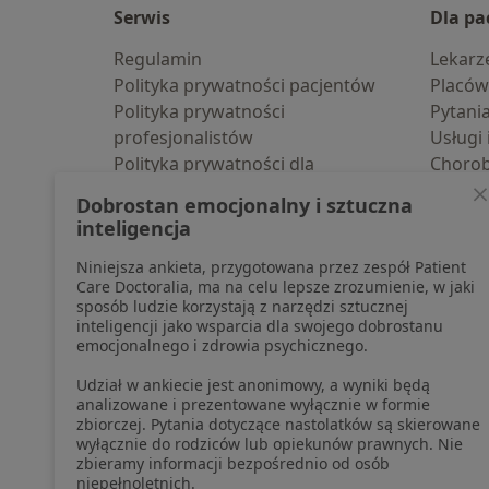
Serwis
Dla pa
Regulamin
Lekarz
Polityka prywatności pacjentów
Placów
Polityka prywatności
Pytani
profesjonalistów
Usługi 
Polityka prywatności dla
Choro
profesjonalistów, których dane
Pomoc
Dobrostan emocjonalny i sztuczna
pozyskaliśmy samodzielnie
Aplika
inteligencja
Polityka cookies
Blog d
Niniejsza ankieta, przygotowana przez zespół Patient
Jak działają wyniki wyszukiwania
Care Doctoralia, ma na celu lepsze zrozumienie, w jaki
Dostępność
sposób ludzie korzystają z narzędzi sztucznej
O nas
inteligencji jako wsparcia dla swojego dobrostanu
emocjonalnego i zdrowia psychicznego.
Praca
Rekrutujemy!
Partnerzy
Udział w ankiecie jest anonimowy, a wyniki będą
Centrum prasowe
analizowane i prezentowane wyłącznie w formie
zbiorczej. Pytania dotyczące nastolatków są skierowane
Kontakt
wyłącznie do rodziców lub opiekunów prawnych. Nie
zbieramy informacji bezpośrednio od osób
niepełnoletnich.