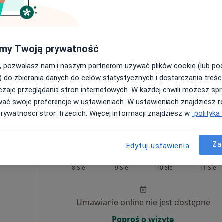
Umawianie online nie jest dostępne
Poproś o wizytę
my Twoją prywatność
, pozwalasz nam i naszym partnerom używać plików cookie (lub p
) do zbierania danych do celów statystycznych i dostarczania treśc
zaje przeglądania stron internetowych. W każdej chwili możesz spr
czniczego
wać swoje preferencje w ustawieniach. W ustawieniach znajdziesz ró
250 zł
prywatności stron trzecich. Więcej informacji znajdziesz w
polityka
Za
Edytuj ustawienia
czek
Dziś
Jutro
Pon,
Wt,
8 Sie
9 Sie
10 Sie
11 Sie
Umawianie online nie jest dostępne
Poproś o wizytę