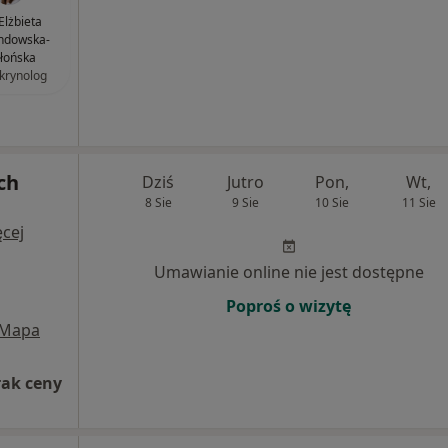
 Elżbieta
ndowska-
błońska
krynolog
ch
Dziś
Jutro
Pon,
Wt,
8 Sie
9 Sie
10 Sie
11 Sie
cej
Umawianie online nie jest dostępne
Poproś o wizytę
Mapa
rak ceny