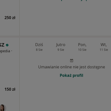
250 zł
SZ
Dziś
Jutro
Pon,
Wt,
8 Sie
9 Sie
10 Sie
11 Sie
·
topedia
Umawianie online nie jest dostępne
Pokaż profil
150 zł