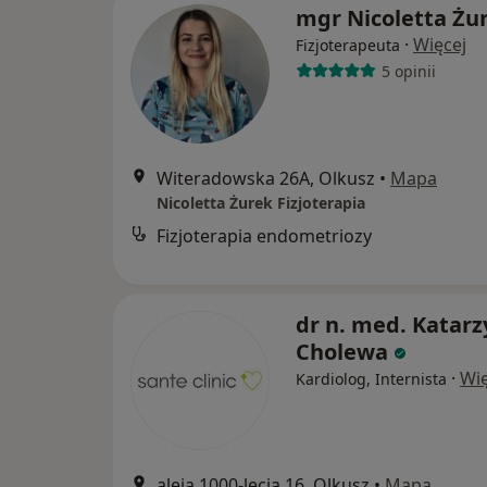
mgr Nicoletta Żu
·
Więcej
Fizjoterapeuta
5 opinii
Witeradowska 26A, Olkusz
•
Mapa
Nicoletta Żurek Fizjoterapia
Fizjoterapia endometriozy
dr n. med. Katar
Cholewa
·
Wię
Kardiolog, Internista
aleja 1000-lecia 16, Olkusz
•
Mapa