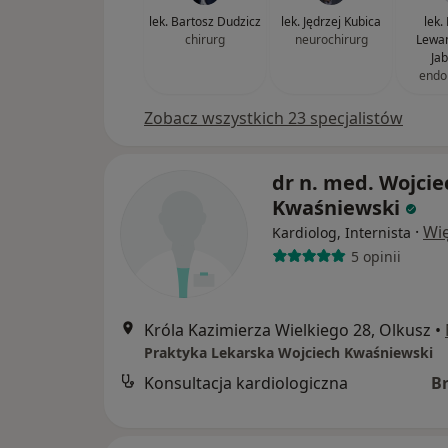
lek. Bartosz Dudzicz
lek. Jędrzej Kubica
lek.
chirurg
neurochirurg
Lewa
Ja
endo
Zobacz wszystkich 23 specjalistów
dr n. med. Wojcie
Kwaśniewski
·
Wię
Kardiolog, Internista
5 opinii
Króla Kazimierza Wielkiego 28, Olkusz
•
Praktyka Lekarska Wojciech Kwaśniewski
Konsultacja kardiologiczna
B