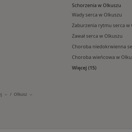
Schorzenia w Olkuszu
Wady serca w Olkuszu
Zaburzenia rytmu serca w
Zawał serca w Olkuszu
Choroba niedokrwienna se
Choroba wieńcowa w Olku
Więcej (15)
za
Więcej w kategorii:
ej
Olkusz
Zmień miasto
Zmień miasto