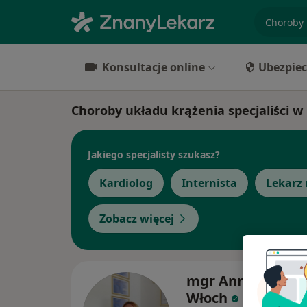
specjaliz
Konsultacje online
Ubezpiec
Choroby układu krążenia specjaliści w
Jakiego specjalisty szukasz?
Kardiolog
Internista
Lekarz
Zobacz więcej
mgr Anna Małeck
Włoch