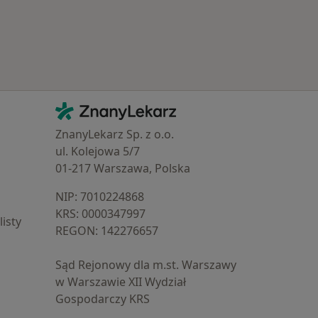
Kontakt
ZnanyLekarz - Strona główna
ZnanyLekarz Sp. z o.o.
ul. Kolejowa 5/7
01-217 Warszawa, Polska
NIP: ⁠7010224868
KRS: ⁠0000347997
isty
REGON: ⁠142276657
Sąd Rejonowy dla m.st. Warszawy
w Warszawie XII Wydział
Gospodarczy KRS