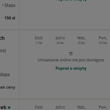
kusz
•
Mapa
150 zł
ch
Dziś
Jutro
Ndz,
Pon,
7 Sie
8 Sie
9 Sie
10 Sie
cej
Umawianie online nie jest dostępne
Poproś o wizytę
Mapa
rak ceny
rek
Dziś
Jutro
Ndz,
Pon,