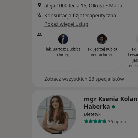
aleja 1000-lecia 16, Olkusz
•
Mapa
Konsultacja fizjoterapeutyczna
Pokaż więcej usług
lek. Bartosz Dudzicz
lek. Jędrzej Kubica
lek.
chirurg
neurochirurg
Lewa
Ja
endo
Zobacz wszystkich 23 specjalistów
mgr Ksenia Kolan
Haberka
Dietetyk
35 opinii