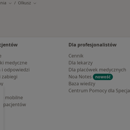
nia
Olkusz
Zmień miasto
Zmień miasto
cjentów
Dla profesjonalistów
e
Cennik
ki medyczne
Dla lekarzy
a i odpowiedzi
Dla placówek medycznych
i zabiegi
Noa Notes
nowość
by
Baza wiedzy
Centrum Pomocy dla Specjal
cje mobilne
la pacjentów