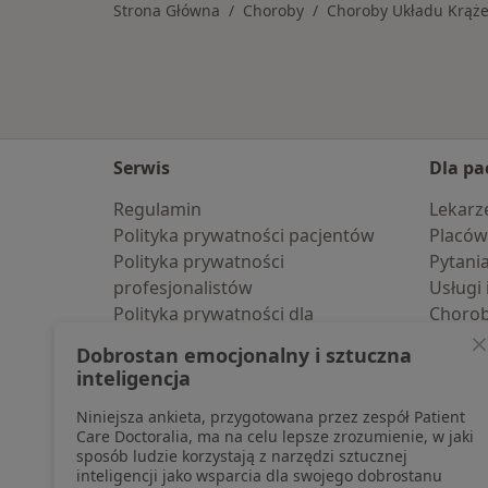
Strona Główna
Choroby
Choroby Układu Krąże
Serwis
Dla pa
Regulamin
Lekarz
Polityka prywatności pacjentów
Placów
Polityka prywatności
Pytani
profesjonalistów
Usługi 
Polityka prywatności dla
Choro
profesjonalistów, których dane
Pomoc
Dobrostan emocjonalny i sztuczna
pozyskaliśmy samodzielnie
Aplika
inteligencja
Polityka cookies
Blog d
Niniejsza ankieta, przygotowana przez zespół Patient
Jak działają wyniki wyszukiwania
Care Doctoralia, ma na celu lepsze zrozumienie, w jaki
Dostępność
sposób ludzie korzystają z narzędzi sztucznej
O nas
inteligencji jako wsparcia dla swojego dobrostanu