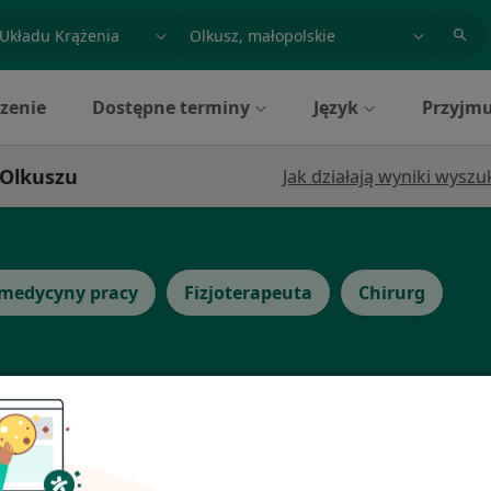
acja, badanie lub nazwisko
miasto lub dzielnica
zenie
Dostępne terminy
Język
Przyjmu
 Olkuszu
Jak działają wyniki wysz
 medycyny pracy
Fizjoterapeuta
Chirurg
a-
Dziś
Jutro
Ndz,
Pon,
7 Sie
8 Sie
9 Sie
10 Sie