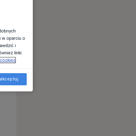
odobnych
i w oparciu o
awdzić i
wnież linki
 cookies
akceptuj
Wt,
Śr,
Czw,
11 Sie
12 Sie
13 Sie