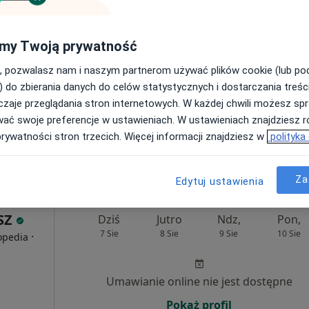
Umawianie online nie jest dostępne
my Twoją prywatność
Poproś o wizytę
, pozwalasz nam i naszym partnerom używać plików cookie (lub p
) do zbierania danych do celów statystycznych i dostarczania treśc
zaje przeglądania stron internetowych. W każdej chwili możesz spr
wać swoje preferencje w ustawieniach. W ustawieniach znajdziesz ró
czniczego
prywatności stron trzecich. Więcej informacji znajdziesz w
polityka
250 zł
Za
Edytuj ustawienia
SZ
Dziś
Jutro
Ndz,
Pon,
7 Sie
8 Sie
9 Sie
10 Sie
·
topedia
Umawianie online nie jest dostępne
Pokaż profil