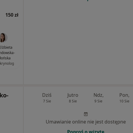
150 zł
 Elżbieta
ndowska-
błońska
krynolog
ko-
Dziś
Jutro
Ndz,
Pon,
7 Sie
8 Sie
9 Sie
10 Sie
Umawianie online nie jest dostępne
Poproś o wizytę