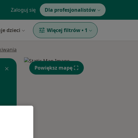
Zaloguj się
Dla profesjonalistów
je dzieci
Więcej filtrów
•
1
ukiwania
Powiększ mapę
Wt,
Śr,
Czw,
11 Sie
12 Sie
13 Sie