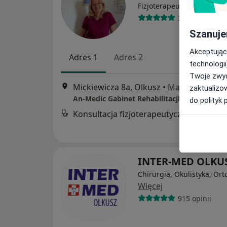
·
Więcej
Fizjoterapeuta
326 opinii
Szanuje
Akceptując
Adres 1
Adres 2
technologii
Twoje zwyc
Mickiewicza 8a, Olkusz
•
Mapa
zaktualizo
An-Medic Gabinet Rehabilitacji i Masażu Le
do polityk 
Konsultacja fizjoterapeutyczna
INTER-MED OLKU
Chirurgia, Okulistyka, Or
Więcej
915 opinii