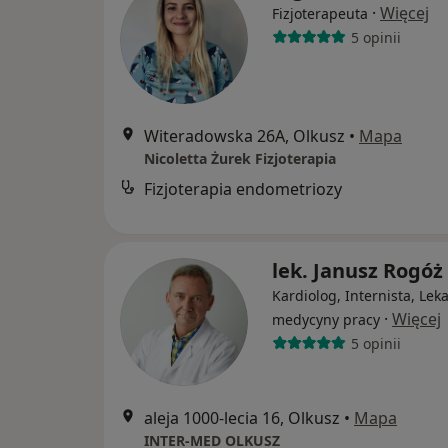
·
Więcej
Fizjoterapeuta
5 opinii
Witeradowska 26A, Olkusz
•
Mapa
Nicoletta Żurek Fizjoterapia
Fizjoterapia endometriozy
lek. Janusz Rogóż
Kardiolog, Internista, Lek
·
Więcej
medycyny pracy
5 opinii
aleja 1000-lecia 16, Olkusz
•
Mapa
INTER-MED OLKUSZ