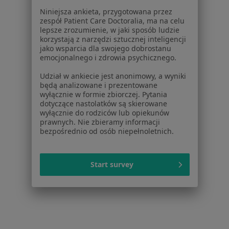
Dla pacjentów
Niniejsza ankieta, przygotowana przez
zespół Patient Care Doctoralia, ma na celu
Lekarze
lepsze zrozumienie, w jaki sposób ludzie
korzystają z narzędzi sztucznej inteligencji
Placówki medyczne
jako wsparcia dla swojego dobrostanu
Pytania i odpowiedzi
emocjonalnego i zdrowia psychicznego.
Usługi i zabiegi
Udział w ankiecie jest anonimowy, a wyniki
Choroby
będą analizowane i prezentowane
Pomoc
wyłącznie w formie zbiorczej. Pytania
Aplikacje mobilne
dotyczące nastolatków są skierowane
wyłącznie do rodziców lub opiekunów
Blog dla pacjentów
prawnych. Nie zbieramy informacji
bezpośrednio od osób niepełnoletnich.
Dla profesjonalistów
Cennik
Start survey
Dla lekarzy
Dla placówek medycznych
Noa Notes
nowość
Baza wiedzy
Centrum Pomocy dla Specjalisty