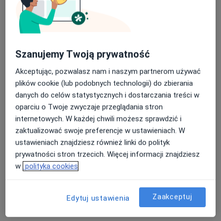
INTER-MED OLKUSZ
Szanujemy Twoją prywatność
·
Więcej
Chirurgia, Okulistyka, Ortopedia
916 opinii
Akceptując, pozwalasz nam i naszym partnerom używać
plików cookie (lub podobnych technologii) do zbierania
aleja 1000-lecia 16, Olkusz
•
Mapa
danych do celów statystycznych i dostarczania treści w
Konsultacja fizjoterapeutyczna
150 zł
oparciu o Twoje zwyczaje przeglądania stron
Pokaż więcej usług
internetowych. W każdej chwili możesz sprawdzić i
zaktualizować swoje preferencje w ustawieniach. W
ustawieniach znajdziesz również linki do polityk
prywatności stron trzecich. Więcej informacji znajdziesz
lek. Bartosz Dudzicz
lek. Jędrzej Kubica
lek. Elżbieta
w
polityka cookies
chirurg
neurochirurg
Lewandowska-
Jabłońska
endokrynolog
Zaakceptuj
Edytuj ustawienia
Zobacz wszystkich 23 specjalistów