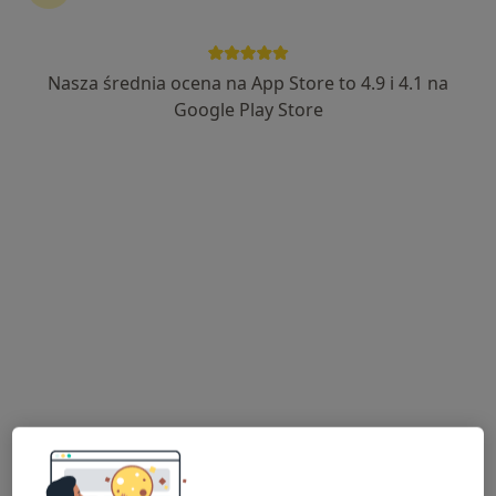
Nasza średnia ocena na App Store to 4.9 i 4.1 na
lek. Aleksandra Krzystanek-Chrobok
Google Play Store
·
Więcej
W trakcie specjalizacji (Endokrynolog)
22 opinie
aleja 1000-lecia 16, Olkusz
•
Mapa
INTER-MED OLKUSZ
Konsultacja endokrynologiczna
250 zł
Specjalista nie oferuje umawiania online pod tym adresem.
Poproś o wizytę