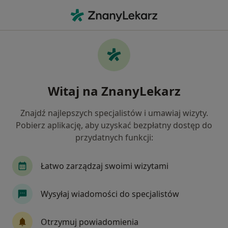
Me
Zespół Policystycznych Jajników Pcos Pmos • Olkusz, małopolskie
Filtry
• 1
Ubezpieczenie
Map
Zespół policystycznych jajników (PCOS /
Witaj na ZnanyLekarz
PMOS) specjaliści w Olkuszu
Jak działają wyniki wyszukiwania
Znajdź najlepszych specjalistów i umawiaj wizyty.
Pobierz aplikację, aby uzyskać bezpłatny dostęp do
przydatnych funkcji:
Jakiego specjalisty szukasz?
Ginekolog
Endokrynolog
Chirurg
De
Łatwo zarządzaj swoimi wizytami
Wysyłaj wiadomości do specjalistów
Otrzymuj powiadomienia