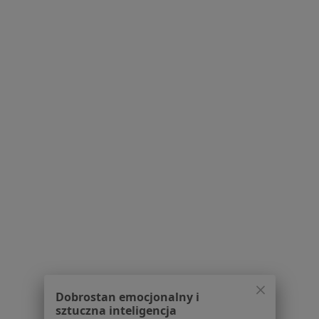
Serwis
Regulamin
Polityka prywatności pacjentów
Polityka prywatności profesjonalistów
Polityka prywatności dla profesjonalistów, których
dane pozyskaliśmy samodzielnie
Polityka cookies
Jak działają wyniki wyszukiwania
Dostępność
O nas
Praca
Rekrutujemy!
Partnerzy
Centrum prasowe
Dobrostan emocjonalny i
Kontakt
sztuczna inteligencja