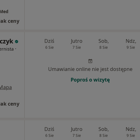
-Med
rak ceny
lczyk
Dziś
Jutro
Sob,
Ndz,
6 Sie
7 Sie
8 Sie
9 Sie
·
ernista
Umawianie online nie jest dostępne
Poproś o wizytę
Mapa
rak ceny
Dziś
Jutro
Sob,
Ndz,
6 Sie
7 Sie
8 Sie
9 Sie