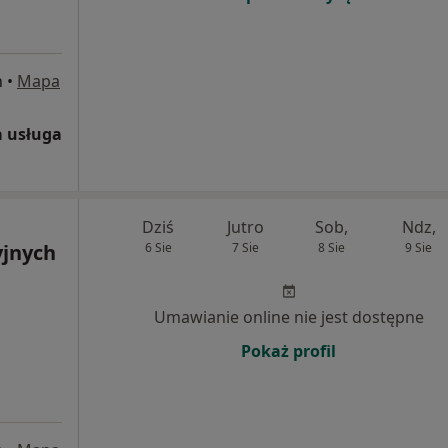
n
•
Mapa
 usługa
Dziś
Jutro
Sob,
Ndz,
yjnych
6 Sie
7 Sie
8 Sie
9 Sie
Umawianie online nie jest dostępne
Pokaż profil