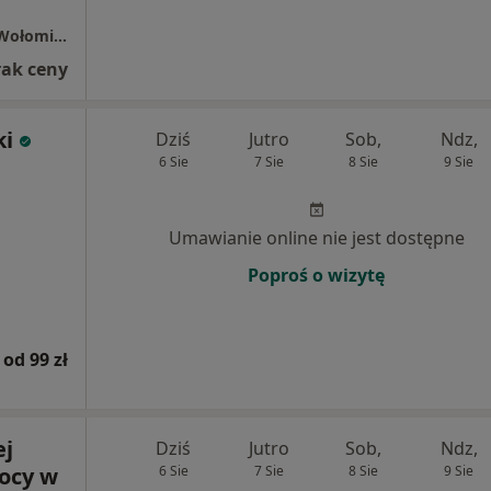
Szpital Matki Bożej Nieustającej Pomocy w Wołominie
rak ceny
ki
Dziś
Jutro
Sob,
Ndz,
6 Sie
7 Sie
8 Sie
9 Sie
Umawianie online nie jest dostępne
Poproś o wizytę
od 99 zł
ej
Dziś
Jutro
Sob,
Ndz,
ocy w
6 Sie
7 Sie
8 Sie
9 Sie