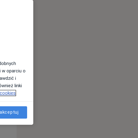
odobnych
i w oparciu o
awdzić i
wnież linki
 cookies
Pon,
Wt,
Śr,
10 Sie
11 Sie
12 Sie
akceptuj