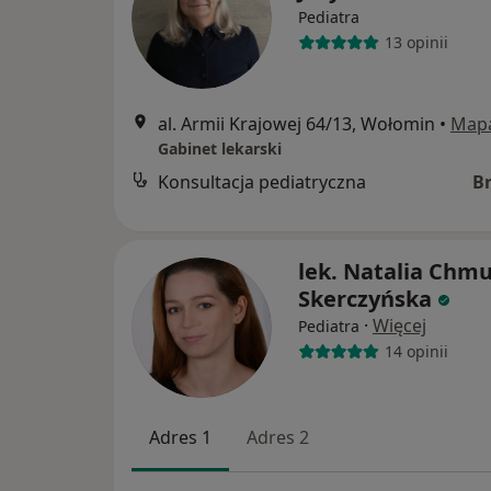
Pediatra
13 opinii
al. Armii Krajowej 64/13, Wołomin
•
Map
Gabinet lekarski
Konsultacja pediatryczna
B
lek. Natalia Chmu
Skerczyńska
·
Więcej
Pediatra
14 opinii
Adres 1
Adres 2