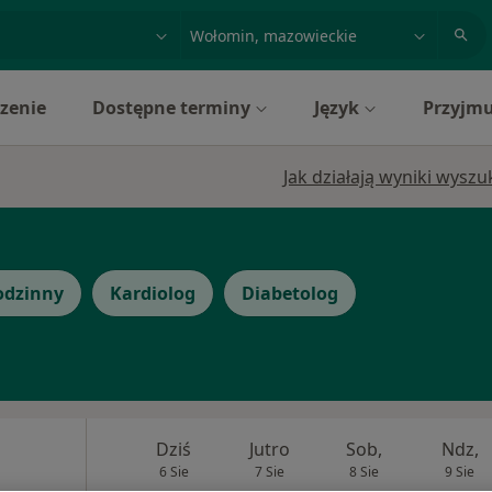
acja, badanie lub nazwisko
miasto lub dzielnica
zenie
Dostępne terminy
Język
Przyjmu
Jak działają wyniki wysz
odzinny
Kardiolog
Diabetolog
Dziś
Jutro
Sob,
Ndz,
6 Sie
7 Sie
8 Sie
9 Sie