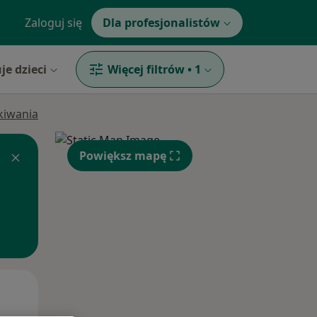
Zaloguj się
Dla profesjonalistów
je dzieci
Więcej filtrów
•
1
ukiwania
Powiększ mapę
Pon,
Wt,
Śr,
10 Sie
11 Sie
12 Sie