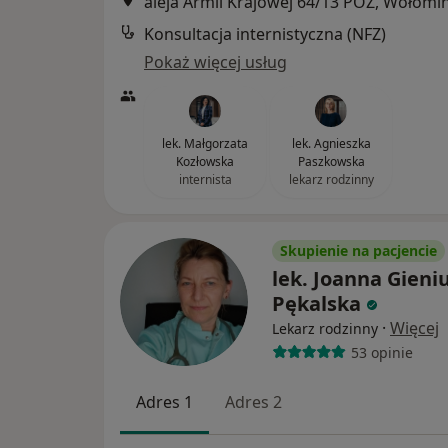
aleja Armii Krajowej 64/13 POZ, Wołomi
Konsultacja internistyczna (NFZ)
Pokaż więcej usług
lek. Małgorzata
lek. Agnieszka
Kozłowska
Paszkowska
internista
lekarz rodzinny
Skupienie na pacjencie
lek. Joanna Gieniu
Pękalska
·
Więcej
Lekarz rodzinny
53 opinie
Adres 1
Adres 2