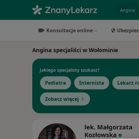
specjaliz
Konsultacje online
Ubezpiec
Angina specjaliści w Wołominie
Jakiego specjalisty szukasz?
Pediatra
Internista
Lekarz r
Zobacz więcej
lek. Małgorzata
Kozłowska