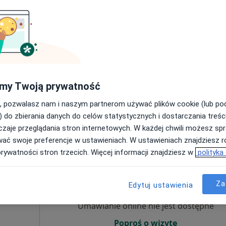
zego
Umawianie online nie jest dostępne
Poproś o wizytę
my Twoją prywatność
n
•
Mapa
, pozwalasz nam i naszym partnerom używać plików cookie (lub p
 usługa
) do zbierania danych do celów statystycznych i dostarczania treśc
zaje przeglądania stron internetowych. W każdej chwili możesz spr
wać swoje preferencje w ustawieniach. W ustawieniach znajdziesz ró
prywatności stron trzecich. Więcej informacji znajdziesz w
polityka
Dziś
Jutro
Sob,
Ndz,
6 Sie
7 Sie
8 Sie
9 Sie
Za
Edytuj ustawienia
ierwszego
Umawianie online nie jest dostępne
Poproś o wizytę