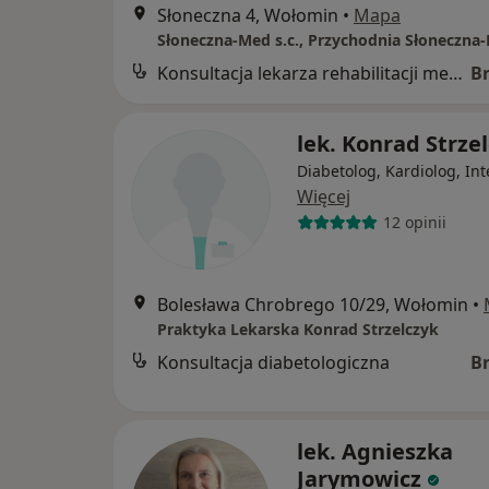
Słoneczna 4, Wołomin
•
Mapa
Słoneczna-Med s.c., Przychodnia Słoneczna
Konsultacja lekarza rehabilitacji medycznej
B
lek. Konrad Strze
Diabetolog, Kardiolog, Int
Więcej
12 opinii
Bolesława Chrobrego 10/29, Wołomin
•
Praktyka Lekarska Konrad Strzelczyk
Konsultacja diabetologiczna
B
lek. Agnieszka
Jarymowicz