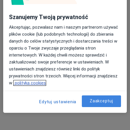
Szanujemy Twoją prywatność
Akceptując, pozwalasz nam i naszym partnerom używać
plików cookie (lub podobnych technologii) do zbierania
lek. Agnieszka Paszkowska
danych do celów statystycznych i dostarczania treści w
·
Więcej
Lekarz rodzinny, Lekarz pierwszego kontaktu
oparciu o Twoje zwyczaje przeglądania stron
internetowych. W każdej chwili możesz sprawdzić i
Adres 1
Adres 2
zaktualizować swoje preferencje w ustawieniach. W
ustawieniach znajdziesz również linki do polityk
aleja Armii Krajowej 64/13 POZ, Wołomin
•
Mapa
prywatności stron trzecich. Więcej informacji znajdziesz
Mak-Med Klinika Chorób Cywilizacyjnych
w
polityka cookies
Konsultacja internistyczna (NFZ)
Darmowa usługa
Specjalista nie oferuje umawiania online pod tym adresem.
Zaakceptuj
Edytuj ustawienia
Poproś o wizytę