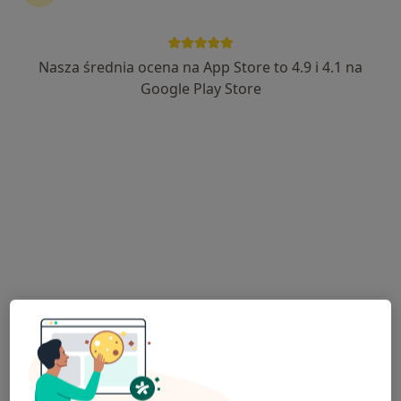
Nasza średnia ocena na App Store to 4.9 i 4.1 na
lek. Małgorzata Kozłowska
Google Play Store
·
Więcej
Internista, Lekarz pierwszego kontaktu
3 opinie
Adres 1
Adres 2
aleja Armii Krajowej 64/13 POZ, Wołomin
•
Mapa
Mak-Med Klinika Chorób Cywilizacyjnych
Konsultacja internistyczna (NFZ)
Darmowa usługa
Specjalista nie oferuje umawiania online pod tym adresem.
Poproś o wizytę