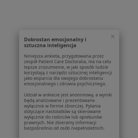
Praca
Rekrutujemy!
Partnerzy
Centrum prasowe
Kontakt
Dla pacjentów
Dobrostan emocjonalny i
sztuczna inteligencja
Lekarze
Niniejsza ankieta, przygotowana przez
Placówki medyczne
zespół Patient Care Doctoralia, ma na celu
Pytania i odpowiedzi
lepsze zrozumienie, w jaki sposób ludzie
Usługi i zabiegi
korzystają z narzędzi sztucznej inteligencji
jako wsparcia dla swojego dobrostanu
Choroby
emocjonalnego i zdrowia psychicznego.
Pomoc
Aplikacje mobilne
Udział w ankiecie jest anonimowy, a wyniki
będą analizowane i prezentowane
Blog dla pacjentów
wyłącznie w formie zbiorczej. Pytania
dotyczące nastolatków są skierowane
Dla profesjonalistów
wyłącznie do rodziców lub opiekunów
prawnych. Nie zbieramy informacji
Cennik
bezpośrednio od osób niepełnoletnich.
Dla lekarzy