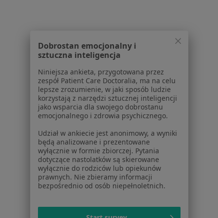
Pokaż profil
Dobrostan emocjonalny i
sztuczna inteligencja
Powiązane wyszukiwania
Niniejsza ankieta, przygotowana przez
W pobliżu Opola
zespół Patient Care Doctoralia, ma na celu
Hemoroidy w Strzelcach Opolskich
lepsze zrozumienie, w jaki sposób ludzie
korzystają z narzędzi sztucznej inteligencji
Hemoroidy w Kędzierzynie-Koźlu
jako wsparcia dla swojego dobrostanu
emocjonalnego i zdrowia psychicznego.
Hemoroidy w Krapkowicach
Udział w ankiecie jest anonimowy, a wyniki
będą analizowane i prezentowane
Schorzenia w Opolu
wyłącznie w formie zbiorczej. Pytania
dotyczące nastolatków są skierowane
Cukrzyca w Opolu
wyłącznie do rodziców lub opiekunów
prawnych. Nie zbieramy informacji
Nadciśnienie tętnicze w Opolu
bezpośrednio od osób niepełnoletnich.
Ból pleców w Opolu
Niewydolność serca w Opolu
Start survey