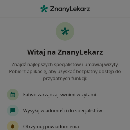
Me
Hemoroidy • Opole, opolskie
Filtry
• 1
Ubezpieczenie
Map
Hemoroidy specjaliści w Opolu
Witaj na ZnanyLekarz
Jak działają wyniki wyszukiwania
Znajdź najlepszych specjalistów i umawiaj wizyty.
Pobierz aplikację, aby uzyskać bezpłatny dostęp do
Jakiego specjalisty szukasz?
przydatnych funkcji:
Chirurg
Ginekolog
Ortopeda
Radiol
Łatwo zarządzaj swoimi wizytami
Wysyłaj wiadomości do specjalistów
Otrzymuj powiadomienia