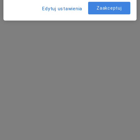
Zaakceptuj
Edytuj ustawienia
Bezpieczne płatności
MediClinica - Centrum Medyczne
·
Więcej
Ginekologia, Endokrynologia, Radiologia
1511 opinii
Ozimska 77D, Opole
•
Mapa
Konsultacja z zakresu medycyny estetycznej
100 zł
Pokaż więcej usług