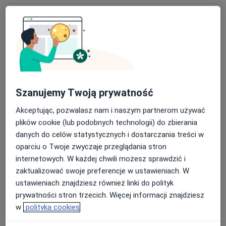
lek. Jacek Kochanowski
Internista
Szanujemy Twoją prywatność
219 opinii
Akceptując, pozwalasz nam i naszym partnerom używać
Adres
Online
plików cookie (lub podobnych technologii) do zbierania
danych do celów statystycznych i dostarczania treści w
oparciu o Twoje zwyczaje przeglądania stron
Częstochowska 54, Opole
•
Mapa
internetowych. W każdej chwili możesz sprawdzić i
Medin Klinika
zaktualizować swoje preferencje w ustawieniach. W
Konsultacja internistyczna
220 zł
ustawieniach znajdziesz również linki do polityk
Specjalista nie oferuje umawiania online pod tym adresem.
prywatności stron trzecich. Więcej informacji znajdziesz
w
polityka cookies
Poproś o wizytę