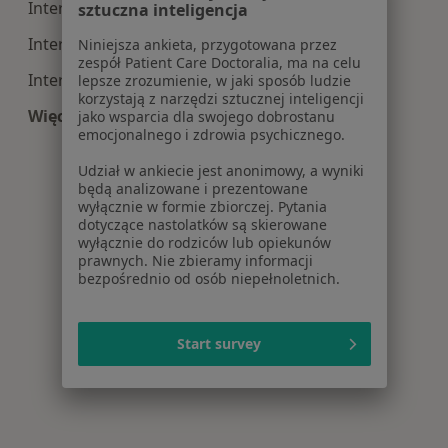
Interna centra medyczne w Brzegu
sztuczna inteligencja
Interna centra medyczne w Prudniku
Niniejsza ankieta, przygotowana przez
zespół Patient Care Doctoralia, ma na celu
Interna centra medyczne w Namysłowie
lepsze zrozumienie, w jaki sposób ludzie
korzystają z narzędzi sztucznej inteligencji
Więcej (14)
jako wsparcia dla swojego dobrostanu
emocjonalnego i zdrowia psychicznego.
Więcej w kategorii: Centra medyczne Interna w
Udział w ankiecie jest anonimowy, a wyniki
będą analizowane i prezentowane
wyłącznie w formie zbiorczej. Pytania
dotyczące nastolatków są skierowane
wyłącznie do rodziców lub opiekunów
prawnych. Nie zbieramy informacji
bezpośrednio od osób niepełnoletnich.
Start survey