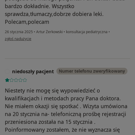
bardzo dokładnie. Wszystko
sprawdza,tłumaczy,dobrze dobiera leki.
Polecam,polecam
26 stycznia 2025
•
Artur Żerkowski
•
konsultacja pediatryczna
•
w opinii użytkownika Małgorzata
zgłoś nadużycie
niedoszły pacjent
Numer telefonu zweryfikowany
N
Niestety nie mogę się wypowiedzieć o
kwalifikacjach i metodach pracy Pana doktora.
Nie miałem okazji się spotkać . Wizyta umówiona
na 20 stycznia na- telefoniczną prośbę rejestracji
przeniesiona została na 15 stycznia .
Poinformowany zostałem, że nie wyznacza się