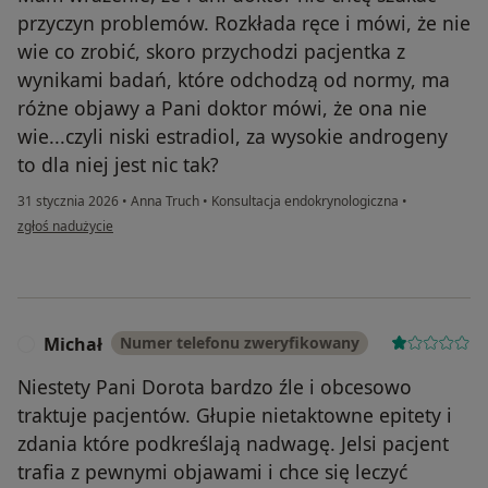
przyczyn problemów. Rozkłada ręce i mówi, że nie
wie co zrobić, skoro przychodzi pacjentka z
wynikami badań, które odchodzą od normy, ma
różne objawy a Pani doktor mówi, że ona nie
wie...czyli niski estradiol, za wysokie androgeny
to dla niej jest nic tak?
31 stycznia 2026
•
Anna Truch
•
Konsultacja endokrynologiczna
•
w opinii użytkownika Magdalena
zgłoś nadużycie
Michał
Numer telefonu zweryfikowany
M
Niestety Pani Dorota bardzo źle i obcesowo
traktuje pacjentów. Głupie nietaktowne epitety i
zdania które podkreślają nadwagę. Jelsi pacjent
trafia z pewnymi objawami i chce się leczyć