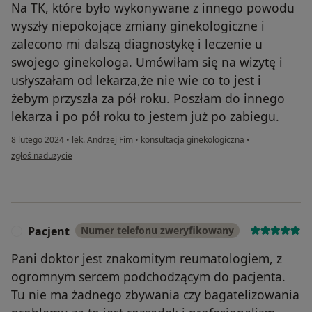
Na TK, które było wykonywane z innego powodu
wyszły niepokojące zmiany ginekologiczne i
zalecono mi dalszą diagnostykę i leczenie u
swojego ginekologa. Umówiłam się na wizytę i
usłyszałam od lekarza,że nie wie co to jest i
żebym przyszła za pół roku. Poszłam do innego
lekarza i po pół roku to jestem już po zabiegu.
8 lutego 2024
•
lek. Andrzej Fim
•
konsultacja ginekologiczna
•
w opinii użytkownika Pacjent
zgłoś nadużycie
Pacjent
Numer telefonu zweryfikowany
P
Pani doktor jest znakomitym reumatologiem, z
ogromnym sercem podchodzącym do pacjenta.
Tu nie ma żadnego zbywania czy bagatelizowania