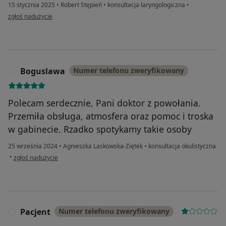
15 stycznia 2025
•
Robert Stępień
•
konsultacja laryngologiczna
•
w opinii użytkownika niedoszły pacjent
zgłoś nadużycie
Boguslawa
Numer telefonu zweryfikowany
B
Polecam serdecznie, Pani doktor z powołania.
Przemiła obsługa, atmosfera oraz pomoc i troska
w gabinecie. Rzadko spotykamy takie osoby
25 września 2024
•
Agnieszka Laskowska-Ziętek
•
konsultacja okulistyczna
w opinii użytkownika Boguslawa
•
zgłoś nadużycie
Pacjent
Numer telefonu zweryfikowany
P