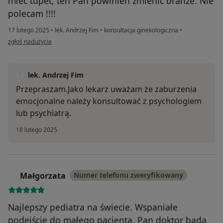
mieć tupet, ten Pan powinien zmienić branże. Nie
polecam !!!!
17 lutego 2025
•
lek. Andrzej Fim
•
konsultacja ginekologiczna
•
w opinii użytkownika K W
zgłoś nadużycie
lek. Andrzej Fim
Przepraszam.Jako lekarz uważam że zaburzenia
emocjonalne należy konsultować z psychologiem
lub psychiatrą.
18 lutego 2025
Małgorzata
Numer telefonu zweryfikowany
M
Najlepszy pediatra na świecie. Wspaniałe
podejście do małego pacjenta. Pan doktor bada