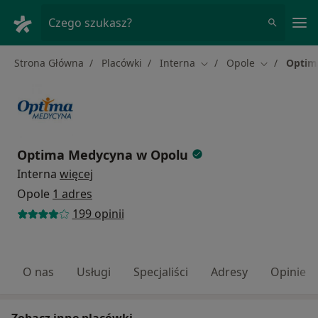
Me
Czego szukasz?
Strona Główna
Placówki
Interna
Opole
Optim
Zmień miasto
Zmień mias
Optima Medycyna w Opolu
Interna
więcej
Opole
1 adres
199 opinii
O nas
Usługi
Specjaliści
Adresy
Opinie
Zobacz inne placówki