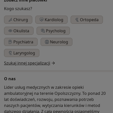
Kogo szukasz?
Chirurg
Kardiolog
Ortopeda
Okulista
Psycholog
Psychiatra
Neurolog
Laryngolog
Szukaj innej specjalizacji
O nas
Lider usług medycznych w zakresie opieki
ambulatoryjnej na terenie Opolszczyzny. To ponad 20
lat doświadczeń, rozwoju, poznawania potrzeb
naszych pacjentów, wytyczania kierunków i metod
dalszego działania. Z całą pewnością osiągnęliśmy