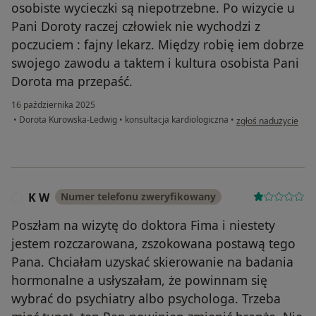
osobiste wycieczki są niepotrzebne. Po wizycie u
Pani Doroty raczej człowiek nie wychodzi z
poczuciem : fajny lekarz. Między robię iem dobrze
swojego zawodu a taktem i kultura osobista Pani
Dorota ma przepaść.
16 października 2025
w opinii użytkownika
•
Dorota Kurowska-Ledwig
•
konsultacja kardiologiczna
•
zgłoś nadużycie
K W
Numer telefonu zweryfikowany
K
Poszłam na wizytę do doktora Fima i niestety
jestem rozczarowana, zszokowana postawą tego
Pana. Chciałam uzyskać skierowanie na badania
hormonalne a usłyszałam, że powinnam się
wybrać do psychiatry albo psychologa. Trzeba