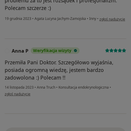
problemu za to jest rozsądek i profesjonalizm.
Polecam szczerze :)
w opinii użytkownik
19 grudnia 2023
•
Agata Lucyna Jachym-Zamojska
•
Inny
•
zgłoś nadużycie
Anna P
Weryfikacja wizyty
A
Przemiła Pani Doktor. Szczegółowo wyjaśnia,
posiada ogromną wiedzę, jestem bardzo
zadowolona :) Polecam !!
14 listopada 2023
•
Anna Truch
•
Konsultacja endokrynologiczna
•
w opinii użytkownika Anna P
zgłoś nadużycie