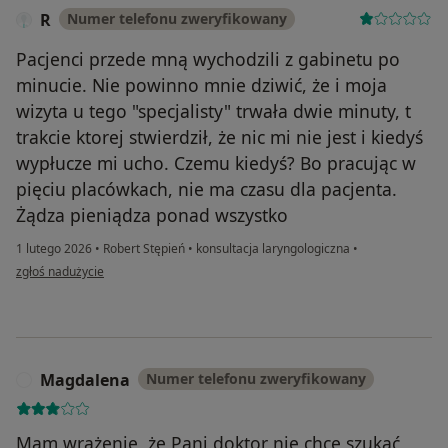
R
Numer telefonu zweryfikowany
Pacjenci przede mną wychodzili z gabinetu po
minucie. Nie powinno mnie dziwić, że i moja
wizyta u tego "specjalisty" trwała dwie minuty, t
trakcie ktorej stwierdził, że nic mi nie jest i kiedyś
wypłucze mi ucho. Czemu kiedyś? Bo pracując w
pięciu placówkach, nie ma czasu dla pacjenta.
Żądza pieniądza ponad wszystko
1 lutego 2026
•
Robert Stępień
•
konsultacja laryngologiczna
•
w opinii użytkownika R
zgłoś nadużycie
Magdalena
Numer telefonu zweryfikowany
M
Mam wrażenie, że Pani doktor nie chcę szukać