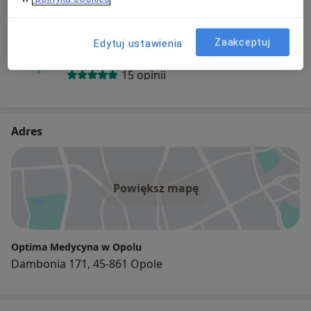
kładziemy ogromny nacisk na jakość świadczonych
przez nas usług medycznych.
Marek Kania
Zaakceptuj
Edytuj ustawienia
Kardiolog, Internista
Od 2005 roku Optima realizuje świadczenia Nocnej i
Świątecznej Opieki Zdrowotnej -najpierw w powiatach
15 opinii
prudnickim i nyskim, a od 2010r. w Opolu.
Adres
Powiększ mapę
Optima Medycyna w Opolu
Dambonia 171, 45-861 Opole