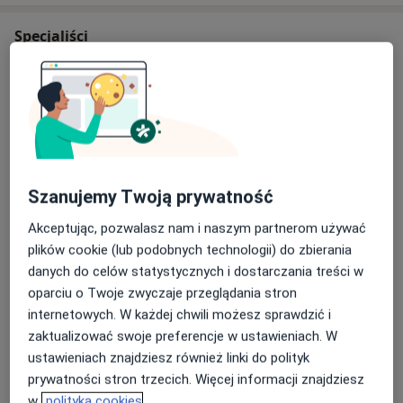
uruchomiona została wielospecjalistyczna Przychodnia
w Opolu (ul. Dambonia 171), która teraz jest połączona
Specjaliści
z POZ Ośrodkiem Zdrowia w Chróścinie i dużą
Poradnią Kardiologiczną w Opolu przy ul. Kośnego 8.
Internista
W 2019 roku przenieśliśmy POZ i nocną opiekę w Nysie
do budynku w samym centrum miasta – ul. Bracka 1,
gdzie oprócz POZ jest już szereg różnych specjalistów,
Helena Pasek
m.in. laryngolog, urolog, kardiolog, rehabilitacja i inni.
Kardiolog, Internista
Szanujemy Twoją prywatność
Akceptując, pozwalasz nam i naszym partnerom używać
plików cookie (lub podobnych technologii) do zbierania
Agata Lucyna Jachym-Zamojska
Stworzyliśmy nasze przychodnie na miarę XXI wieku,
danych do celów statystycznych i dostarczania treści w
Internista, Reumatolog
zbudowaliśmy zespół pracowników, którzy z
oparciu o Twoje zwyczaje przeglądania stron
2 opinie
pewnością wyróżniają się zaangażowaniem i pełnym
internetowych. W każdej chwili możesz sprawdzić i
profesjonalizmem w podejściu do naszych Pacjentów.
zaktualizować swoje preferencje w ustawieniach. W
Karina Konieczna
ustawieniach znajdziesz również linki do polityk
Optima z łaciny oznacza dążenie do optimum, czegoś
Internista, Reumatolog
prywatności stron trzecich. Więcej informacji znajdziesz
najlepszego. Zgodnie z tą zasadą od samego początku
w
polityka cookies