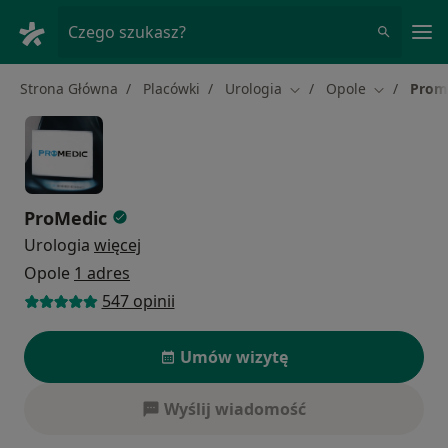
Me
Czego szukasz?
Strona Główna
Placówki
Urologia
Opole
Prom
Zmień miasto
Zmień mias
ProMedic
Urologia
więcej
Opole
1 adres
547 opinii
Umów wizytę
Wyślij wiadomość