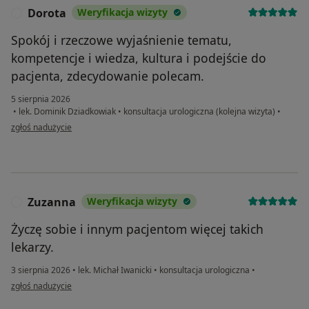
Dorota
Weryfikacja wizyty
D
Spokój i rzeczowe wyjaśnienie tematu,
kompetencje i wiedza, kultura i podejście do
pacjenta, zdecydowanie polecam.
5 sierpnia 2026
•
lek. Dominik Dziadkowiak
•
konsultacja urologiczna (kolejna wizyta)
•
w opinii użytkownika Dorota
zgłoś nadużycie
Zuzanna
Weryfikacja wizyty
Z
Życzę sobie i innym pacjentom więcej takich
lekarzy.
3 sierpnia 2026
•
lek. Michał Iwanicki
•
konsultacja urologiczna
•
w opinii użytkownika Zuzanna
zgłoś nadużycie