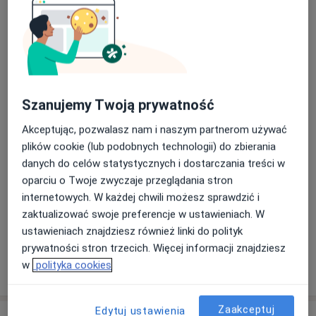
Konsultacja urologiczna (kolejna
Popularna
wizyta)
konsultacja urologiczna (kolejna wi
Od 270 zł
Szczegóły
Umów
Szanujemy Twoją prywatność
ECHO serca
Popularna
Akceptując, pozwalasz nam i naszym partnerom używać
plików cookie (lub podobnych technologii) do zbierania
ECHO serca
Od 200 zł
Szczegóły
danych do celów statystycznych i dostarczania treści w
Umów
oparciu o Twoje zwyczaje przeglądania stron
internetowych. W każdej chwili możesz sprawdzić i
zaktualizować swoje preferencje w ustawieniach. W
+ 52 usługi
ustawieniach znajdziesz również linki do polityk
prywatności stron trzecich. Więcej informacji znajdziesz
w
polityka cookies
W jaki sposób ustalane są ceny?
Zaakceptuj
Edytuj ustawienia