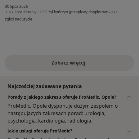
30 lipca 2026
•
lek. Igor Arseniy
•
USG żył kończyn (przepływy dopplerowskie)
•
w opinii użytkownika W.M.
zgłoś nadużycie
Zobacz więcej
Najczęściej zadawane pytania
Porady z jakiego zakresu oferuje ProMedic, Opole?
ProMedic, Opole dysponuje dużym zespołem o
następujących zakresach porad: urologia,
psychologia, kardiologia, radiologia.
Jakie usługi oferuje ProMedic?