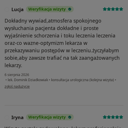
Lucja
Weryfikacja wizyty
L
Dokładny wywiad,atmosfera spokojnego
wysłuchania pacjenta dokładne i proste
wyjaśnienie schorzenia i toku leczenia leczenia
oraz-co wazne-optymizm lekarza w
przekazywaniu postępów w leczeniu.życzyłabym
sobie,aby zawsze trafiać na tak zaangażowanych
lekarzy.
6 sierpnia 2026
•
lek. Dominik Dziadkowiak
•
konsultacja urologiczna (kolejna wizyta)
•
w opinii użytkownika Lucja
zgłoś nadużycie
Iryna
Weryfikacja wizyty
I