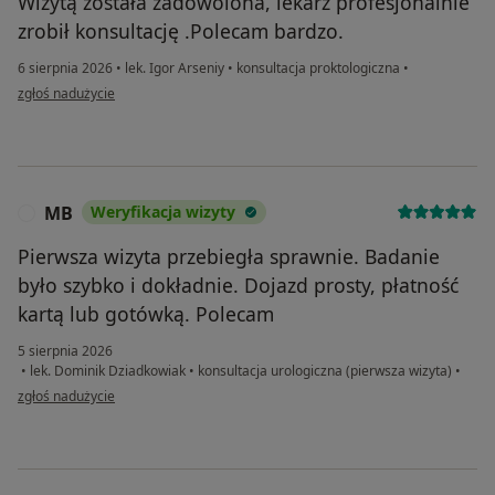
Wizytą została zadowolona, lekarz profesjonalnie
zrobił konsultację .Polecam bardzo.
6 sierpnia 2026
•
lek. Igor Arseniy
•
konsultacja proktologiczna
•
w opinii użytkownika Iryna
zgłoś nadużycie
MB
Weryfikacja wizyty
M
Pierwsza wizyta przebiegła sprawnie. Badanie
było szybko i dokładnie. Dojazd prosty, płatność
kartą lub gotówką. Polecam
5 sierpnia 2026
•
lek. Dominik Dziadkowiak
•
konsultacja urologiczna (pierwsza wizyta)
•
w opinii użytkownika MB
zgłoś nadużycie