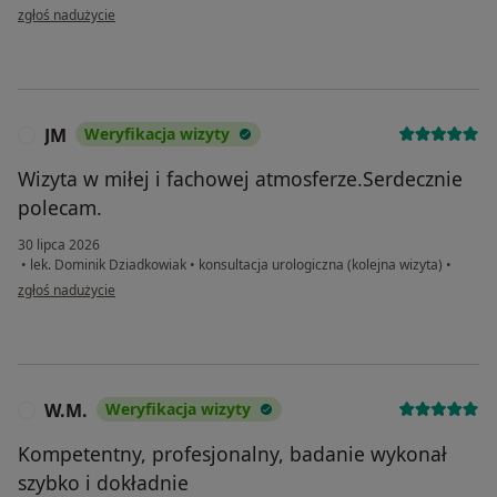
w opinii użytkownika Luk
zgłoś nadużycie
JM
Weryfikacja wizyty
J
Wizyta w miłej i fachowej atmosferze.Serdecznie
polecam.
30 lipca 2026
•
lek. Dominik Dziadkowiak
•
konsultacja urologiczna (kolejna wizyta)
•
w opinii użytkownika JM
zgłoś nadużycie
W.M.
Weryfikacja wizyty
W
Kompetentny, profesjonalny, badanie wykonał
szybko i dokładnie