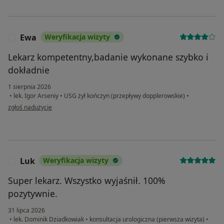
Ewa
Weryfikacja wizyty
E
Lekarz kompetentny,badanie wykonane szybko i
dokładnie
1 sierpnia 2026
•
lek. Igor Arseniy
•
USG żył kończyn (przepływy dopplerowskie)
•
w opinii użytkownika Ewa
zgłoś nadużycie
Luk
Weryfikacja wizyty
L
Super lekarz. Wszystko wyjaśnił. 100%
pozytywnie.
31 lipca 2026
•
lek. Dominik Dziadkowiak
•
konsultacja urologiczna (pierwsza wizyta)
•