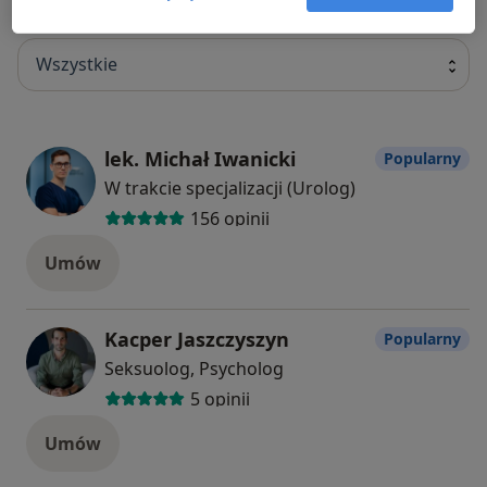
Specjaliści
Sprawdź swoje ubezpieczenie
Wszystkie
lek. Michał Iwanicki
Popularny
W trakcie specjalizacji (Urolog)
156 opinii
Umów
Kacper Jaszczyszyn
Popularny
Seksuolog, Psycholog
5 opinii
Umów