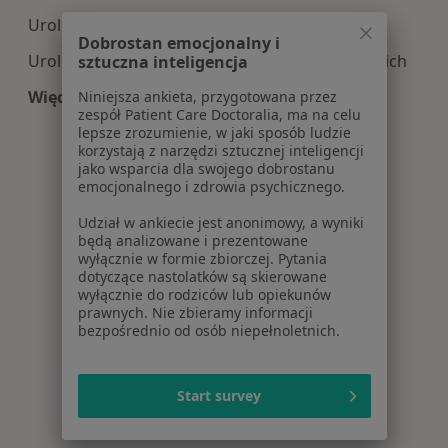
Urologia centra medyczne w Prudniku
Dobrostan emocjonalny i
Urologia centra medyczne w Strzelcach Opolskich
sztuczna inteligencja
Więcej (6)
Niniejsza ankieta, przygotowana przez
zespół Patient Care Doctoralia, ma na celu
Więcej w kategorii: Centra medyczne Urologia w
lepsze zrozumienie, w jaki sposób ludzie
korzystają z narzędzi sztucznej inteligencji
jako wsparcia dla swojego dobrostanu
emocjonalnego i zdrowia psychicznego.
Udział w ankiecie jest anonimowy, a wyniki
będą analizowane i prezentowane
wyłącznie w formie zbiorczej. Pytania
dotyczące nastolatków są skierowane
wyłącznie do rodziców lub opiekunów
prawnych. Nie zbieramy informacji
bezpośrednio od osób niepełnoletnich.
Start survey