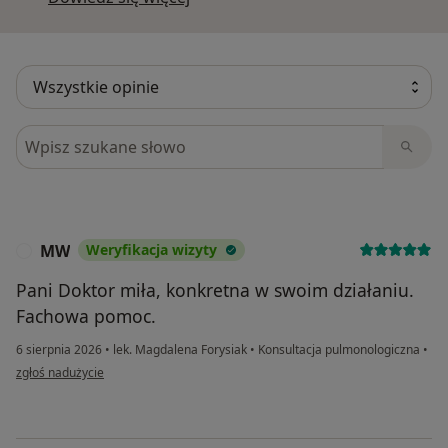
Szukaj w opiniach
MW
Weryfikacja wizyty
M
Pani Doktor miła, konkretna w swoim działaniu.
Fachowa pomoc.
6 sierpnia 2026
•
lek. Magdalena Forysiak
•
Konsultacja pulmonologiczna
•
w opinii użytkownika MW
zgłoś nadużycie