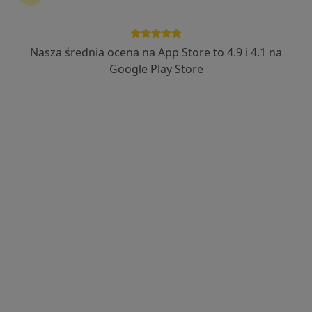
Nasza średnia ocena na App Store to 4.9 i 4.1 na
mgr Anna Szeliga
Google Play Store
·
Więcej
Fizjoterapeuta
105 opinii
Złota 69, Katowice
•
Mapa
Forma Plus Katowice
Konsultacja fizjoterapeutyczna
180 zł
Specjalista nie oferuje umawiania online pod tym adresem.
Poproś o wizytę