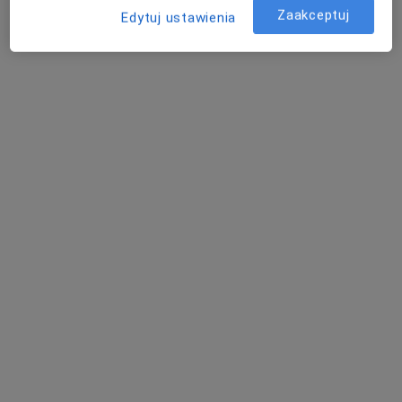
Zaakceptuj
Edytuj ustawienia
Poproś o wizytę
lek. Wojciech Matysek
·
Więcej
Ortopeda
124 opinie
Aleja Wojciecha Korfantego 138, Katowice
•
Mapa
CMR Przychodnie Lekarskie
Konsultacja ortopedyczna + USG
300 zł
Specjalista nie oferuje umawiania online pod tym adresem.