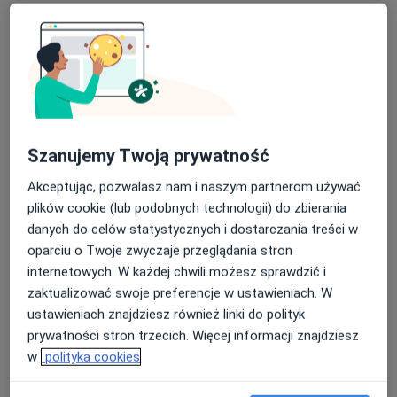
Szanujemy Twoją prywatność
lek. Mateusz Gruca
Akceptując, pozwalasz nam i naszym partnerom używać
plików cookie (lub podobnych technologii) do zbierania
·
Więcej
Ortopeda
danych do celów statystycznych i dostarczania treści w
234 opinie
oparciu o Twoje zwyczaje przeglądania stron
Adres 1
Adres 2
internetowych. W każdej chwili możesz sprawdzić i
zaktualizować swoje preferencje w ustawieniach. W
ustawieniach znajdziesz również linki do polityk
Aleja Wojciecha Korfantego 138, Katowice
•
Mapa
prywatności stron trzecich. Więcej informacji znajdziesz
CMR Przychodnie Lekarskie
w
polityka cookies
Konsultacja ortopedyczna + USG
300 zł
Specjalista nie oferuje umawiania online pod tym adresem.