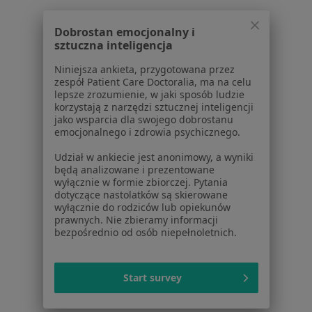
Choroby zwyrodnieniowe w Sosnowcu
Dobrostan emocjonalny i
sztuczna inteligencja
Choroby zwyrodnieniowe w Dąbrowie Górniczej
Niniejsza ankieta, przygotowana przez
Choroby zwyrodnieniowe w Chorzowie
zespół Patient Care Doctoralia, ma na celu
lepsze zrozumienie, w jaki sposób ludzie
Więcej (15)
korzystają z narzędzi sztucznej inteligencji
Więcej w kategorii: W pobliżu Siemianowic Śl
jako wsparcia dla swojego dobrostanu
emocjonalnego i zdrowia psychicznego.
Schorzenia w Siemianowicach Śląskich
Udział w ankiecie jest anonimowy, a wyniki
Choroby serca w Siemianowicach Śląskich
będą analizowane i prezentowane
wyłącznie w formie zbiorczej. Pytania
Nadciśnienie tętnicze w Siemianowicach Śląskich
dotyczące nastolatków są skierowane
wyłącznie do rodziców lub opiekunów
Niewydolność serca w Siemianowicach Śląskich
prawnych. Nie zbieramy informacji
bezpośrednio od osób niepełnoletnich.
Zaburzenia miesiączkowania w Siemianowicach
Śląskich
Start survey
Choroby tarczycy w Siemianowicach Śląskich
Więcej (15)