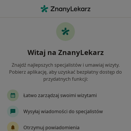
Me
Choroby Zwyrodnieniowe • Siemianowice Śląskie, śląskie
Filtry
• 1
Ubezpieczenie
Map
Choroby zwyrodnieniowe specjaliści w
Witaj na ZnanyLekarz
Siemianowicach Śląskich
Jak działają wyniki wyszukiwania
Znajdź najlepszych specjalistów i umawiaj wizyty.
Pobierz aplikację, aby uzyskać bezpłatny dostęp do
przydatnych funkcji:
Jakiego specjalisty szukasz?
Fizjoterapeuta
Ortopeda
Internista
Łatwo zarządzaj swoimi wizytami
Wysyłaj wiadomości do specjalistów
Otrzymuj powiadomienia