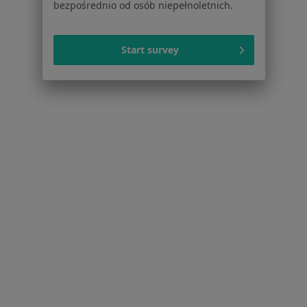
bezpośrednio od osób niepełnoletnich.
Serwis
Start survey
Regulamin
Polityka prywatności pacjentów
Polityka prywatności profesjonalistów
Polityka prywatności dla profesjonalistów, których
dane pozyskaliśmy samodzielnie
Polityka cookies
Jak działają wyniki wyszukiwania
Dostępność
O nas
Praca
Rekrutujemy!
Partnerzy
Centrum prasowe
Kontakt
Dla pacjentów