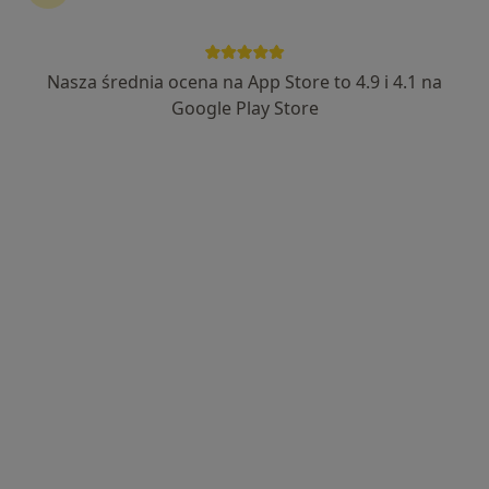
Nasza średnia ocena na App Store to 4.9 i 4.1 na
Google Play Store
Bezpieczne płatności
lek. Artur Marcinkiewicz
·
Więcej
Kardiolog, Internista
84 opinie
Adres
Online
Niepodległości 29, Siemianowice Śląskie
•
Mapa
Indywidualna Specjalistyczna Praktyka Lekarska Artur Marcinkiewicz
Konsultacja kardiologiczna
270 zł
Specjalista nie oferuje umawiania online pod tym adresem.
Poproś o wizytę