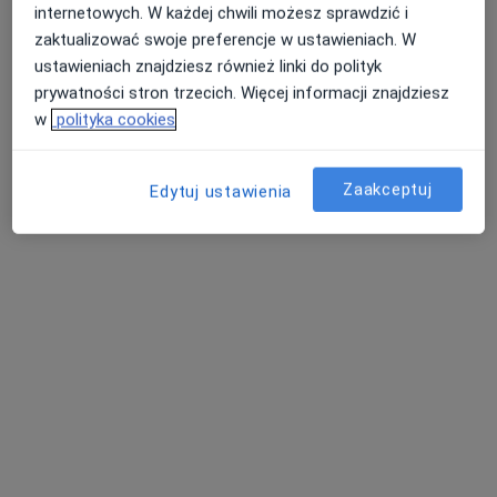
internetowych. W każdej chwili możesz sprawdzić i
zaktualizować swoje preferencje w ustawieniach. W
ustawieniach znajdziesz również linki do polityk
prywatności stron trzecich. Więcej informacji znajdziesz
w
polityka cookies
Zaakceptuj
BlueBall Fizjoterapia Medycyna Sport
Edytuj ustawienia
·
Więcej
Fizjoterapia, Fizjoterapia dziecięca, Interna
959 opinii
Świętej Barbary 22, Siemianowice Śląskie
•
Mapa
Konsultacja fizjoterapeutyczna
od 190 zł
Pokaż więcej usług
dr Agnieszka
mgr Emilia Wronecka
lek. Maria
Stepańczak
fizjoterapeuta
Leksowska-Pawliczek
neurolog
endokrynolog