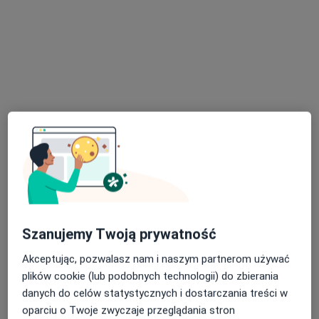
lek. Jerzy Bieńkowski
·
Więcej
Nefrolog, Internista
5 opinii
ul. Karłowicza 11, Katowice
•
Mapa
Centrum Medyczne LUX MED – Katowice, ul. Karłowicza 11
Konsultacja internistyczna
od 269 zł
Szanujemy Twoją prywatność
Specjalista nie oferuje umawiania online pod tym adresem.
Akceptując, pozwalasz nam i naszym partnerom używać
plików cookie (lub podobnych technologii) do zbierania
Poproś o wizytę
danych do celów statystycznych i dostarczania treści w
oparciu o Twoje zwyczaje przeglądania stron