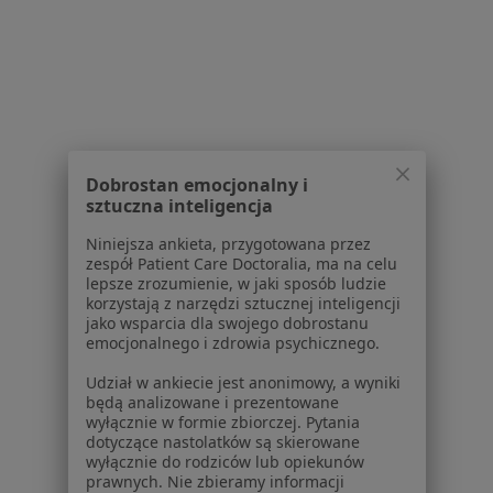
Schorzenia w Siemianowicach Śląskich
Choroby serca w Siemianowicach Śląskich
Nadciśnienie tętnicze w Siemianowicach Śląskich
Niewydolność serca w Siemianowicach Śląskich
Dobrostan emocjonalny i
Zaburzenia miesiączkowania w Siemianowicach
sztuczna inteligencja
Śląskich
Niniejsza ankieta, przygotowana przez
Choroby tarczycy w Siemianowicach Śląskich
zespół Patient Care Doctoralia, ma na celu
lepsze zrozumienie, w jaki sposób ludzie
Więcej (15)
korzystają z narzędzi sztucznej inteligencji
Więcej w kategorii: Schorzenia w Siemianowic
jako wsparcia dla swojego dobrostanu
emocjonalnego i zdrowia psychicznego.
Udział w ankiecie jest anonimowy, a wyniki
Choroby Metaboliczne Specjaliści W Siemianowicach
będą analizowane i prezentowane
Śląskich
wyłącznie w formie zbiorczej. Pytania
dotyczące nastolatków są skierowane
wyłącznie do rodziców lub opiekunów
prawnych. Nie zbieramy informacji