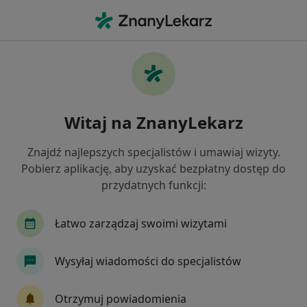
Me
Choroby Metaboliczne • Siemianowice Śląskie, śląskie
Filtry
• 1
Ubezpieczenie
Map
Choroby metaboliczne specjaliści w
Witaj na ZnanyLekarz
Siemianowicach Śląskich
Jak działają wyniki wyszukiwania
Znajdź najlepszych specjalistów i umawiaj wizyty.
Pobierz aplikację, aby uzyskać bezpłatny dostęp do
przydatnych funkcji:
Jakiego specjalisty szukasz?
Internista
Kardiolog
Endokrynolog
G
Łatwo zarządzaj swoimi wizytami
Wysyłaj wiadomości do specjalistów
Otrzymuj powiadomienia