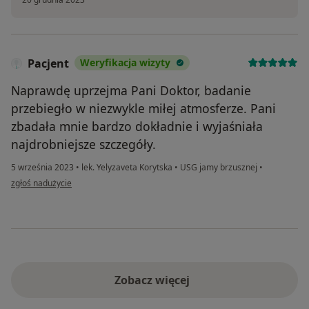
Pacjent
Weryfikacja wizyty
Naprawdę uprzejma Pani Doktor, badanie
przebiegło w niezwykle miłej atmosferze. Pani
zbadała mnie bardzo dokładnie i wyjaśniała
najdrobniejsze szczegóły.
5 września 2023
•
lek. Yelyzaveta Korytska
•
USG jamy brzusznej
•
w opinii użytkownika Pacjent
zgłoś nadużycie
Zobacz więcej