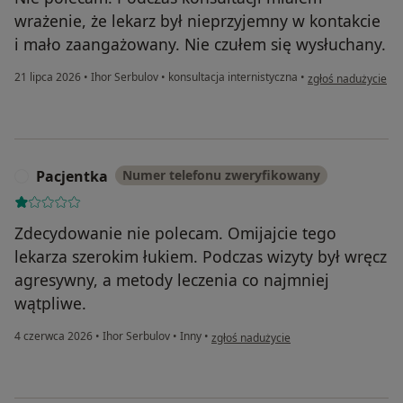
wrażenie, że lekarz był nieprzyjemny w kontakcie
i mało zaangażowany. Nie czułem się wysłuchany.
w opinii użytkowni
21 lipca 2026
•
Ihor Serbulov
•
konsultacja internistyczna
•
zgłoś nadużycie
Pacjentka
Numer telefonu zweryfikowany
P
Zdecydowanie nie polecam. Omijajcie tego
lekarza szerokim łukiem. Podczas wizyty był wręcz
agresywny, a metody leczenia co najmniej
wątpliwe.
w opinii użytkownika Pacjentka
4 czerwca 2026
•
Ihor Serbulov
•
Inny
•
zgłoś nadużycie