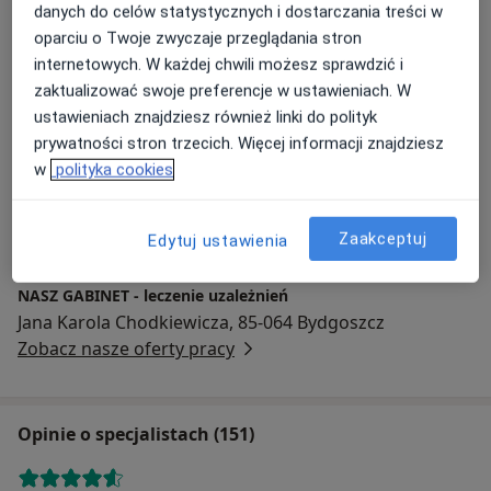
współwystępujących zaburzeń psychicznych, takich jak
danych do celów statystycznych i dostarczania treści w
Adresy (12)
depresja czy lęki.
oparciu o Twoje zwyczaje przeglądania stron
internetowych. W każdej chwili możesz sprawdzić i
Wierzymy, że tylko kompleksowe podejście daje realną
Adres 1
Adres 2
Adres 3
Adres 4
Adres 5
zaktualizować swoje preferencje w ustawieniach. W
szansę na trwałą trzeźwość i odbudowę jakości życia.
ustawieniach znajdziesz również linki do polityk
prywatności stron trzecich. Więcej informacji znajdziesz
w
polityka cookies
Powiększ mapę
Zaakceptuj
Edytuj ustawienia
NASZ GABINET - leczenie uzależnień
Jana Karola Chodkiewicza, 85-064 Bydgoszcz
Zobacz nasze oferty pracy
Opinie o specjalistach (151)