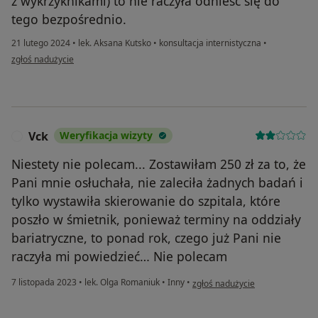
z wykrzyknikami) to nie raczyła odnieść się do
tego bezpośrednio.
21 lutego 2024
•
lek. Aksana Kutsko
•
konsultacja internistyczna
•
w opinii użytkownika S
zgłoś nadużycie
Vck
Weryfikacja wizyty
V
Niestety nie polecam... Zostawiłam 250 zł za to, że
Pani mnie osłuchała, nie zaleciła żadnych badań i
tylko wystawiła skierowanie do szpitala, które
poszło w śmietnik, ponieważ terminy na oddziały
bariatryczne, to ponad rok, czego już Pani nie
raczyła mi powiedzieć… Nie polecam
w opinii użytkownika Vck
7 listopada 2023
•
lek. Olga Romaniuk
•
Inny
•
zgłoś nadużycie