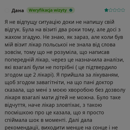
Дана
Weryfikacja wizyty
Д
Я не відпущу ситуацію доки не напишу свій
відгук. Була на візиті два роки тому, але досі з
жахом згадую. Не знаю, як зараз, але коли був
мій візит лікар польської не знала від слова
зовсім, тому що не розуміла, що написав
попередній лікар, через це назначила аналізи,
які взагалі були не потрібні ( це підтвердило
згодом ще 2 лікарі). Я прийшла за лікуваням,
щоб згодом завагітніти, на що пані доктор
сказала, що мені з моєю хворобою без дозволу
лікаря взагалі мати дітей не можна. Було таке
відчуття, наче лікар зловтіхає, з такою
посмішкою про це казала, що я просто
спіймала шок в моменті. Далі дала
рекомендації, виходити менше на сонце і не