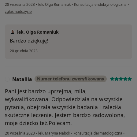
28 września 2023
•
lek. Olga Romaniuk
•
Konsultacja endokrynologiczna
•
w opinii użytkownika Lesia K
zgłoś nadużycie
lek. Olga Romaniuk
Bardzo dziękuję!
20 grudnia 2023
Nataliia
Numer telefonu zweryfikowany
N
Pani jest bardzo uprzejma, miła,
wykwalifikowana. Odpowiedziała na wszystkie
pytania, obejrzała wszystkie badania i zaleciła
skuteczne leczenie. Jestem bardzo zadowolona, ​​
moje dziecko też.Polecam.
20 września 2023
•
lek. Maryna Nabok
•
konsultacja dermatologiczna
•