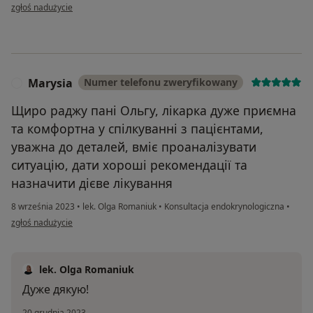
w opinii użytkownika Nataliia
zgłoś nadużycie
Marysia
Numer telefonu zweryfikowany
M
Щиро раджу пані Ольгу, лікарка дуже приємна
та комфортна у спілкуванні з пацієнтами,
уважна до деталей, вміє проаналізувати
ситуацію, дати хороші рекомендації та
назначити дієве лікування
8 września 2023
•
lek. Olga Romaniuk
•
Konsultacja endokrynologiczna
•
w opinii użytkownika Marysia
zgłoś nadużycie
lek. Olga Romaniuk
Дуже дякую!
20 grudnia 2023