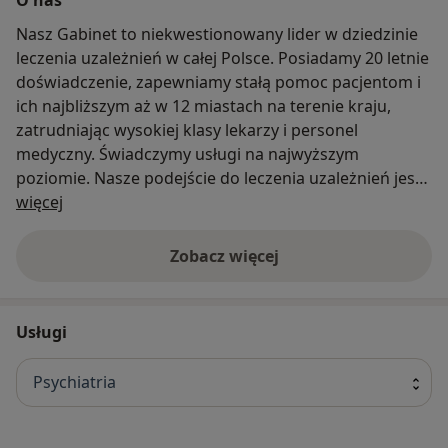
Nasz Gabinet to niekwestionowany lider w dziedzinie
leczenia uzależnień w całej Polsce. Posiadamy 20 letnie
doświadczenie, zapewniamy stałą pomoc pacjentom i
ich najbliższym aż w 12 miastach na terenie kraju,
zatrudniając wysokiej klasy lekarzy i personel
medyczny. Świadczymy usługi na najwyższym
poziomie. Nasze podejście do leczenia uzależnień jest
O nas
holistyczne, co oznacza, że traktujemy człowieka jako
więcej
całość – uwzględniamy zarówno jego potrzeby
fizyczne, psychiczne, jak i społeczne. Program
Zobacz więcej
terapeutyczny opiera się na dwóch
komplementarnych filarach: medycznym oraz
psychoterapeutycznym.
Usługi
Filar medyczny koncentruje się na bezpośrednich
Psychiatria
skutkach fizjologicznych nadużywania alkoholu.
Obejmuje on diagnozę i leczenie objawów zespołu
abstynencyjnego, przeprowadzanie detoksykacji