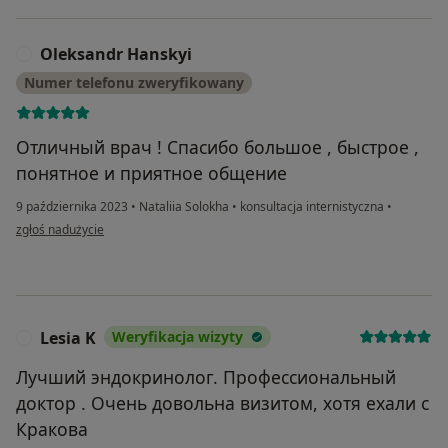
Oleksandr Hanskyi
O
Numer telefonu zweryfikowany
Отличный врач ! Спасибо большое , быстрое ,
понятное и приятное общение
9 października 2023
•
Nataliia Solokha
•
konsultacja internistyczna
•
w opinii użytkownika Oleksandr Hanskyi
zgłoś nadużycie
Lesia K
Weryfikacja wizyty
L
Лучший эндокринолог. Профессиональный
доктор . Очень довольна визитом, хотя ехали с
Кракова