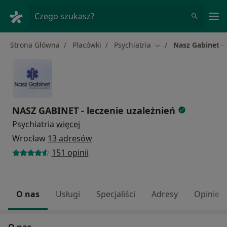
Me
Czego szukasz?
Strona Główna
Placówki
Psychiatria
Nasz Gabinet - 
Zmień miasto
NASZ GABINET - leczenie uzależnień
Psychiatria
więcej
Wrocław
13 adresów
151 opinii
O nas
Usługi
Specjaliści
Adresy
Opinie
O nas