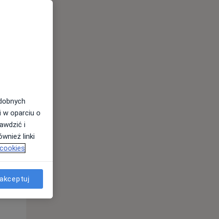
odobnych
i w oparciu o
awdzić i
Wt,
Śr,
Czw,
wnież linki
11 Sie
12 Sie
13 Sie
 cookies
akceptuj