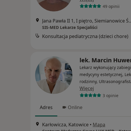
49 opinii
Jana Pawła II 1, I piętro, S
SIS-MED Lekarze Specjaliści
Konsultacja pediatryczna (dzieci chore)
lek. Marcin Huwe
Lekarz wykonujący zabieg
medycyny estetycznej, Lek
rodzinny, Ultrasonografist
Więcej
3 opinie
Adres
Online
Karłowicza, Katowice
•
Mapa