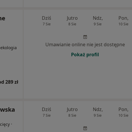
ne
Dziś
Jutro
Ndz,
Pon,
7 Sie
8 Sie
9 Sie
10 Sie
Umawianie online nie jest dostępne
nekologia
Pokaż profil
od 289 zł
owska
Dziś
Jutro
Ndz,
Pon,
7 Sie
8 Sie
9 Sie
10 Sie
·
cięcy