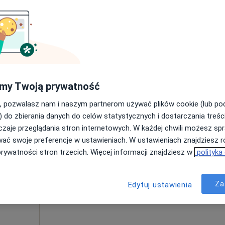
Poproś o wizytę
138, Katowice
•
Mapa
my Twoją prywatność
200 zł
, pozwalasz nam i naszym partnerom używać plików cookie (lub p
) do zbierania danych do celów statystycznych i dostarczania treśc
zaje przeglądania stron internetowych. W każdej chwili możesz spr
Dziś
Jutro
Ndz,
Pon,
wać swoje preferencje w ustawieniach. W ustawieniach znajdziesz ró
7 Sie
8 Sie
9 Sie
10 Sie
rum
prywatności stron trzecich. Więcej informacji znajdziesz w
polityka
medyczna,
Umawianie online nie jest dostępne
Za
Edytuj ustawienia
Pokaż profil