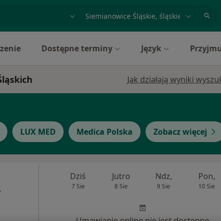
acja, badanie lub nazwisko
miasto lub dzielnica
zenie
Dostępne terminy
Język
Przyjmu
Śląskich
Jak działają wyniki wysz
LUX MED
Medica Polska
Zobacz więcej
Dziś
Jutro
Ndz,
Pon,
7 Sie
8 Sie
9 Sie
10 Sie
-
Umawianie online nie jest dostępne