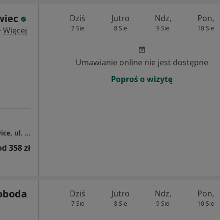
wiec
Dziś
Jutro
Ndz,
Pon,
7 Sie
8 Sie
9 Sie
10 Sie
·
Więcej
Umawianie online nie jest dostępne
Poproś o wizytę
Centrum Medyczne Grupa LUX MED – Katowice, ul. Karłowicza 11
od 358 zł
oboda
Dziś
Jutro
Ndz,
Pon,
7 Sie
8 Sie
9 Sie
10 Sie