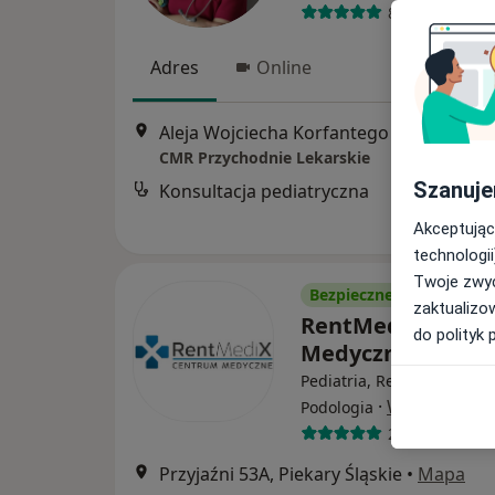
84 opinie
Adres
Online
Aleja Wojciecha Korfantego 
CMR Przychodnie Lekarskie
Szanuje
Konsultacja pediatryczna
Akceptując
technologii
Twoje zwyc
Bezpieczne płatności
zaktualizo
RentMediX Cent
do polityk 
Medyczne
Pediatria, Rehabilitacja 
·
Więcej
Podologia
200 opinii
Przyjaźni 53A, Piekary Śląskie
•
Mapa