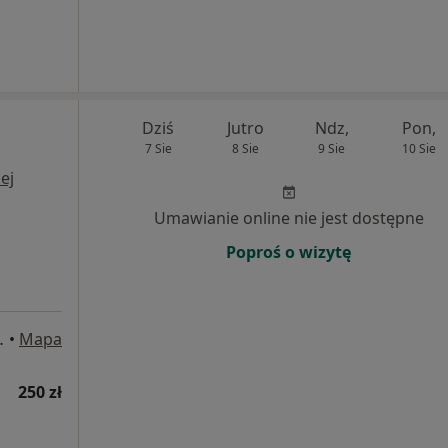
Dziś
Jutro
Ndz,
Pon,
7 Sie
8 Sie
9 Sie
10 Sie
ej
Umawianie online nie jest dostępne
Poproś o wizytę
138, Katowice
•
Mapa
250 zł