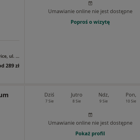
Umawianie online nie jest dostępne
Poproś o wizytę
Centrum Medyczne Grupa LUX MED – Katowice, ul. Karłowicza 11
od 289 zł
rum
Dziś
Jutro
Ndz,
Pon,
7 Sie
8 Sie
9 Sie
10 Sie
Umawianie online nie jest dostępne
Pokaż profil