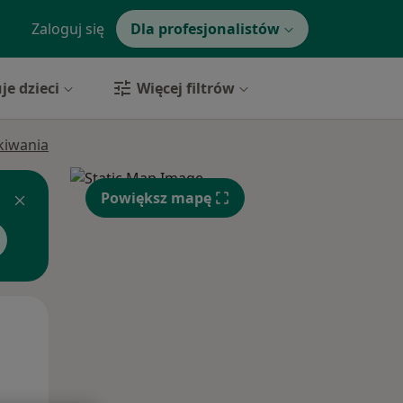
Zaloguj się
Dla profesjonalistów
je dzieci
Więcej filtrów
ukiwania
Powiększ mapę
Wt,
Śr,
Czw,
11 Sie
12 Sie
13 Sie