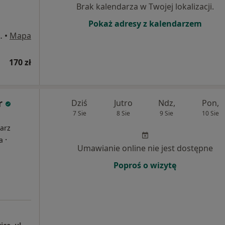
Brak kalendarza w Twojej lokalizacji.
Pokaż adresy z kalendarzem
iemianowice Śląskie
•
Mapa
170 zł
r
Dziś
Jutro
Ndz,
Pon,
7 Sie
8 Sie
9 Sie
10 Sie
i
arz
·
a
Umawianie online nie jest dostępne
Poproś o wizytę