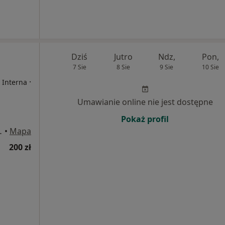
Dziś
Jutro
Ndz,
Pon,
7 Sie
8 Sie
9 Sie
10 Sie
·
 Interna
Umawianie online nie jest dostępne
Pokaż profil
138, Katowice
•
Mapa
200 zł