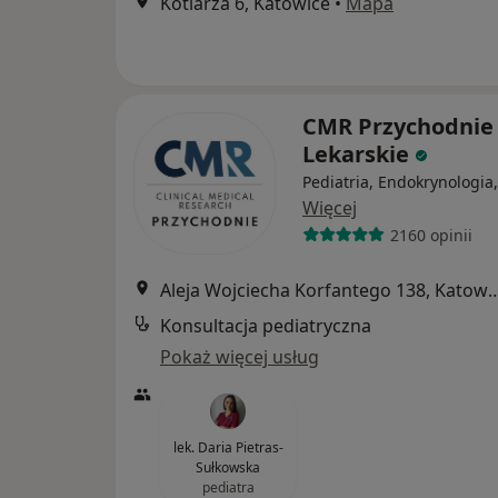
Kotlarza 6, Katowice
•
Mapa
CMR Przychodnie
Lekarskie
Pediatria, Endokrynologia,
Więcej
2160 opinii
Aleja Wojciecha Korfantego 
Konsultacja pediatryczna
Pokaż więcej usług
lek. Daria Pietras-
Sułkowska
pediatra