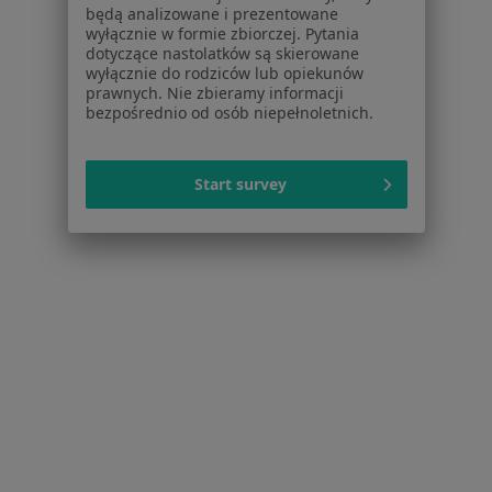
będą analizowane i prezentowane
Serwis
wyłącznie w formie zbiorczej. Pytania
dotyczące nastolatków są skierowane
Regulamin
wyłącznie do rodziców lub opiekunów
prawnych. Nie zbieramy informacji
Polityka prywatności pacjentów
bezpośrednio od osób niepełnoletnich.
Polityka prywatności profesjonalistów
Polityka prywatności dla profesjonalistów, których
dane pozyskaliśmy samodzielnie
Start survey
Polityka cookies
Jak działają wyniki wyszukiwania
Dostępność
O nas
Praca
Rekrutujemy!
Partnerzy
Centrum prasowe
Kontakt
Dla pacjentów
Lekarze