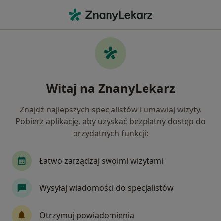
Me
Choroby Endokrynologiczne • Siemianowice Śląskie, śląskie
Filtry
• 1
Ubezpieczenie
Map
Choroby endokrynologiczne specjaliści w
Witaj na ZnanyLekarz
Siemianowicach Śląskich
Jak działają wyniki wyszukiwania
Znajdź najlepszych specjalistów i umawiaj wizyty.
Pobierz aplikację, aby uzyskać bezpłatny dostęp do
przydatnych funkcji:
Jakiego specjalisty szukasz?
Internista
Endokrynolog
Ginekolog
Łatwo zarządzaj swoimi wizytami
Wysyłaj wiadomości do specjalistów
Otrzymuj powiadomienia