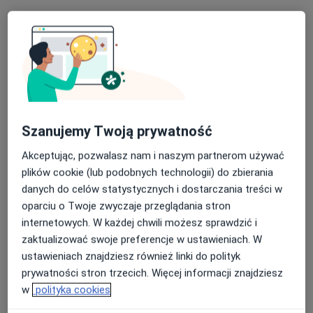
Pokaż profil
Szanujemy Twoją prywatność
Akceptując, pozwalasz nam i naszym partnerom używać
plików cookie (lub podobnych technologii) do zbierania
BlueBall Fizjoterapia Medycyna Sport
danych do celów statystycznych i dostarczania treści w
·
Więcej
oparciu o Twoje zwyczaje przeglądania stron
Fizjoterapia, Fizjoterapia dziecięca, Interna
internetowych. W każdej chwili możesz sprawdzić i
962 opinie
zaktualizować swoje preferencje w ustawieniach. W
Świętej Barbary 22, Siemianowice Śląskie
•
Mapa
ustawieniach znajdziesz również linki do polityk
Konsultacja fizjoterapeutyczna
od 190 zł
prywatności stron trzecich. Więcej informacji znajdziesz
Pokaż więcej usług
w
polityka cookies