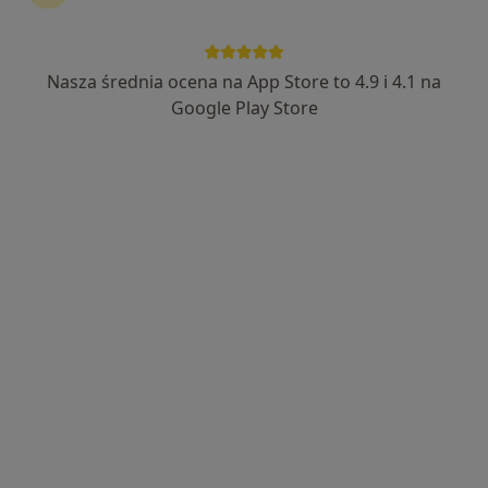
Nasza średnia ocena na App Store to 4.9 i 4.1 na
lek. Maria Leksowska-Pawliczek
Google Play Store
·
Więcej
Endokrynolog, Internista, Androlog
173 opinie
Adres
Online
Świętej Barbary 22, Siemianowice Śląskie
•
Mapa
BlueBall Fizjoterapia Medycyna Sport
Konsultacja endokrynologiczna
250 zł
Specjalista nie oferuje umawiania online pod tym adresem.
Poproś o wizytę