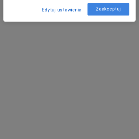
Zaakceptuj
Edytuj ustawienia
dr Agnieszka
mgr Emilia Wronecka
lek. Maria
Stepańczak
fizjoterapeuta
Leksowska-Pawliczek
neurolog
endokrynolog
Zobacz wszystkich 7 specjalistów
Brak dostępnych specjalistów z wolnymi terminami w tym centrum medycznym.
Pokaż profil
CMR Przychodnie Lekarskie