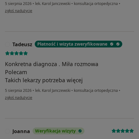
5 sierpnia 2026
•
lek. Karol Janczewski
•
konsultacja ortopedyczna
•
w opinii użytkownika Rafal
zgłoś nadużycie
Tadeusz
Płatność i wizyta zweryfikowane
T
Konkretna diagnoza . Miła rozmowa
Polecam
Takich lekarzy potrzeba więcej
5 sierpnia 2026
•
lek. Karol Janczewski
•
konsultacja ortopedyczna
•
w opinii użytkownika Tadeusz
zgłoś nadużycie
Joanna
Weryfikacja wizyty
J