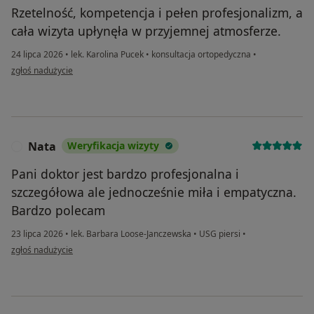
Rzetelność, kompetencja i pełen profesjonalizm, a
cała wizyta upłynęła w przyjemnej atmosferze.
24 lipca 2026
•
lek. Karolina Pucek
•
konsultacja ortopedyczna
•
w opinii użytkownika AG
zgłoś nadużycie
Nata
Weryfikacja wizyty
N
Pani doktor jest bardzo profesjonalna i
szczegółowa ale jednocześnie miła i empatyczna.
Bardzo polecam
23 lipca 2026
•
lek. Barbara Loose-Janczewska
•
USG piersi
•
w opinii użytkownika Nata
zgłoś nadużycie