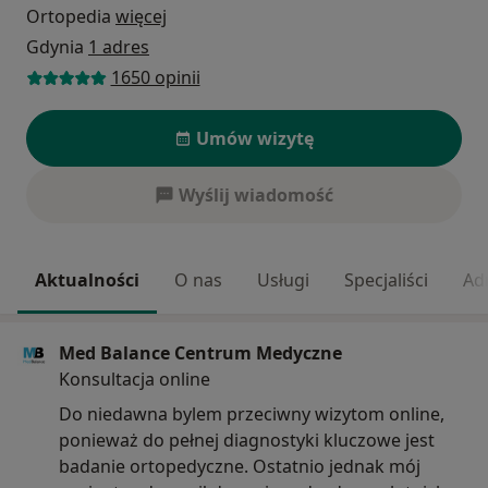
Ortopedia
więcej
Gdynia
1 adres
1650 opinii
Umów wizytę
Wyślij wiadomość
Aktualności
O nas
Usługi
Specjaliści
Ad
Med Balance Centrum Medyczne
Konsultacja online
Do niedawna bylem przeciwny wizytom online,
ponieważ do pełnej diagnostyki kluczowe jest
badanie ortopedyczne. Ostatnio jednak mój