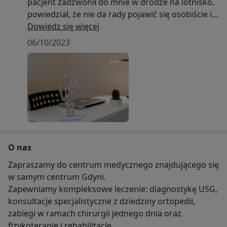
pacjent zadzwonił do mnie w drodze na lotnisko,
powiedział, że nie da rady pojawić się osobiście i
poprosił o odbycie wizyty online - więc nie miałem
Dowiedz się więcej
wyjścia. Wbrew moim obawom, udało się
06/10/2023
dokładnie omówić problem,
zaplanować dalszą diagnostykę obrazową i
ustalić kolejność dalszego działania.
O nas
Zapraszamy do centrum medycznego znajdującego się
w samym centrum Gdyni.
Zapewniamy kompleksowe leczenie: diagnostykę USG,
konsultacje specjalistyczne z dziedziny ortopedii,
zabiegi w ramach chirurgii jednego dnia oraz
fizykoterapię i rehabilitację.