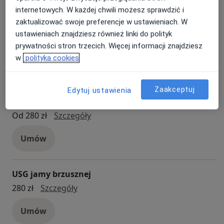
internetowych. W każdej chwili możesz sprawdzić i
zaktualizować swoje preferencje w ustawieniach. W
Konsultacja ortopedyczna
ustawieniach znajdziesz również linki do polityk
konsultacja ortopedyczna
250 zł - 350 zł
Szczegóły
prywatności stron trzecich. Więcej informacji znajdziesz
w
polityka cookies
Umów
Zaakceptuj
Edytuj ustawienia
USG dzieci
USG dzieci
Od 280 zł
Szczegóły
Umów
USG jamy brzusznej
USG jamy brzusznej
280 zł
Szczegóły
Umów