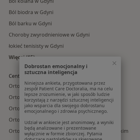
Ból kolana w Gdyni
Ból biodra w Gdyni
Ból barku w Gdyni
Choroby zwyrodnieniowe w Gdyni
łokieć tenisisty w Gdyni
Więcej (15)
Więcej w kategorii: Najczęście leczone choroby
Dobrostan emocjonalny i
sztuczna inteligencja
Centra medyczne Ortopedia w pobliżu
Niniejsza ankieta, przygotowana przez
Ortopedia centra medyczne w Gdańsku
zespół Patient Care Doctoralia, ma na celu
lepsze zrozumienie, w jaki sposób ludzie
Ortopedia centra medyczne w Wejherowie
korzystają z narzędzi sztucznej inteligencji
jako wsparcia dla swojego dobrostanu
Ortopedia centra medyczne w Sopocie
emocjonalnego i zdrowia psychicznego.
Ortopedia centra medyczne w Rumi
Udział w ankiecie jest anonimowy, a wyniki
będą analizowane i prezentowane
Ortopedia centra medyczne w Pruszczu Gdańskim
wyłącznie w formie zbiorczej. Pytania
dotyczące nastolatków są skierowane