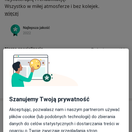
Wszystko w miłej atmosferze i bez kolejek.
O nas
więcej
Nasze specjalizacje
Pokaż wszystkie
Ortopedia
Fizjoterapia
Zobacz więcej
Szanujemy Twoją prywatność
Usługi
Akceptując, pozwalasz nam i naszym partnerom używać
plików cookie (lub podobnych technologii) do zbierania
Wszystkie
danych do celów statystycznych i dostarczania treści w
oparciu o Twoje zwyczaje przeglądania stron