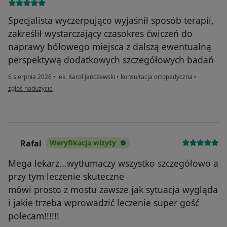
Specjalista wyczerpująco wyjaśnił sposób terapii,
zakreślił wystarczający czasokres ćwiczeń do
naprawy bólowego miejsca z dalszą ewentualną
perspektywą dodatkowych szczegółowych badań
6 sierpnia 2026
•
lek. Karol Janczewski
•
konsultacja ortopedyczna
•
w opinii użytkownika Andrzej
zgłoś nadużycie
Rafal
Weryfikacja wizyty
R
Mega lekarz...wytłumaczy wszystko szczegółowo a
przy tym leczenie skuteczne
mówi prosto z mostu zawsze jak sytuacja wygląda
i jakie trzeba wprowadzić leczenie super gość
polecam!!!!!!