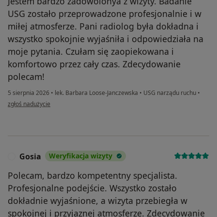
Jestem bardzo zadowolonya z wizyty. Badanie
USG zostało przeprowadzone profesjonalnie i w
miłej atmosferze. Pani radiolog była dokładna i
wszystko spokojnie wyjaśniła i odpowiedziała na
moje pytania. Czułam się zaopiekowana i
komfortowo przez cały czas. Zdecydowanie
polecam!
5 sierpnia 2026
•
lek. Barbara Loose-Janczewska
•
USG narządu ruchu
•
w opinii użytkownika K.B.
zgłoś nadużycie
Gosia
Weryfikacja wizyty
G
Polecam, bardzo kompetentny specjalista.
Profesjonalne podejście. Wszystko zostało
dokładnie wyjaśnione, a wizyta przebiegła w
spokojnej i przyjaznej atmosferze. Zdecydowanie