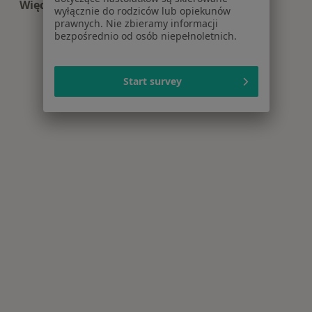
Więcej (10)
wyłącznie do rodziców lub opiekunów
Więcej w kategorii: Centra medyczne Ortopedia
prawnych. Nie zbieramy informacji
bezpośrednio od osób niepełnoletnich.
Start survey