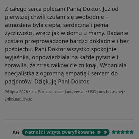
Z całego serca polecam Panią Doktor. Już od
pierwszej chwili czułam się swobodnie –
atmosfera była ciepła, serdeczna i pełna
życzliwości, wręcz jak w domu u mamy. Badanie
zostało przeprowadzone bardzo dokładnie i bez
pośpiechu. Pani Doktor wszystko spokojnie
wyjaśniła, odpowiedziała na każde pytanie i
sprawiła, że stres całkowicie zniknął. Wspaniała
specjalistka z ogromną empatią i sercem do
pacjentów. Dziękuję Pani Doktor.
26 lipca 2026
•
lek. Barbara Loose-Janczewska
•
USG jamy brzusznej
•
w opinii użytkownika Monika
zgłoś nadużycie
AG
Płatność i wizyta zweryfikowane
A