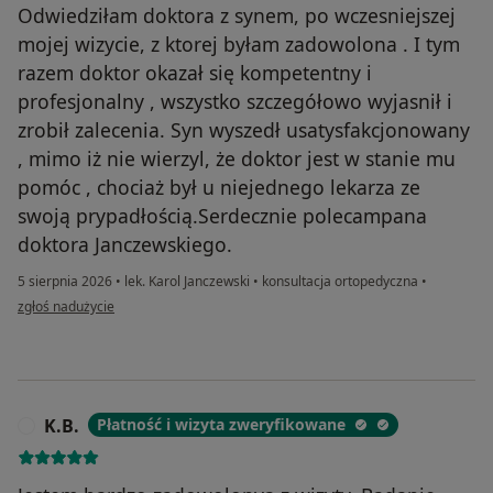
Odwiedziłam doktora z synem, po wczesniejszej
mojej wizycie, z ktorej byłam zadowolona . I tym
razem doktor okazał się kompetentny i
profesjonalny , wszystko szczegółowo wyjasnił i
zrobił zalecenia. Syn wyszedł usatysfakcjonowany
, mimo iż nie wierzyl, że doktor jest w stanie mu
pomóc , chociaż był u niejednego lekarza ze
swoją prypadłością.Serdecznie polecampana
doktora Janczewskiego.
5 sierpnia 2026
•
lek. Karol Janczewski
•
konsultacja ortopedyczna
•
w opinii użytkownika Joanna
zgłoś nadużycie
K.B.
Płatność i wizyta zweryfikowane
K