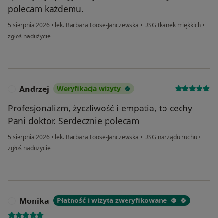
polecam każdemu.
5 sierpnia 2026
•
lek. Barbara Loose-Janczewska
•
USG tkanek miękkich
•
w opinii użytkownika Gosia
zgłoś nadużycie
Andrzej
Weryfikacja wizyty
A
Profesjonalizm, życzliwość i empatia, to cechy
Pani doktor. Serdecznie polecam
5 sierpnia 2026
•
lek. Barbara Loose-Janczewska
•
USG narządu ruchu
•
w opinii użytkownika Andrzej
zgłoś nadużycie
Monika
Płatność i wizyta zweryfikowane
M