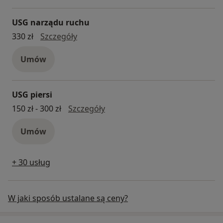
USG narządu ruchu
USG narządu ruchu
330 zł
Szczegóły
Umów
USG piersi
USG piersi
150 zł - 300 zł
Szczegóły
Umów
+ 30 usług
W jaki sposób ustalane są ceny?