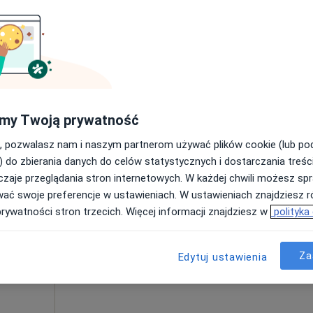
Poproś o wizytę
250 zł
my Twoją prywatność
, pozwalasz nam i naszym partnerom używać plików cookie (lub p
SZ
Dziś
Jutro
Pon,
Wt,
) do zbierania danych do celów statystycznych i dostarczania treśc
8 Sie
9 Sie
10 Sie
11 Sie
·
topedia
zaje przeglądania stron internetowych. W każdej chwili możesz spr
wać swoje preferencje w ustawieniach. W ustawieniach znajdziesz ró
prywatności stron trzecich. Więcej informacji znajdziesz w
polityka
Umawianie online nie jest dostępne
Pokaż profil
Za
Edytuj ustawienia
150 zł