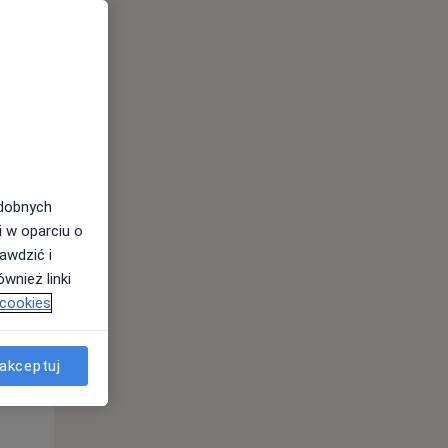
odobnych
Śr,
Czw,
Pt,
i w oparciu o
12 Sie
13 Sie
14 Sie
awdzić i
wnież linki
 cookies
akceptuj