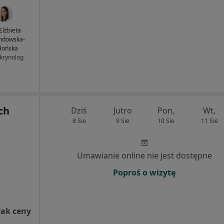
 Elżbieta
ndowska-
błońska
krynolog
ch
Dziś
Jutro
Pon,
Wt,
8 Sie
9 Sie
10 Sie
11 Sie
Umawianie online nie jest dostępne
Poproś o wizytę
rak ceny