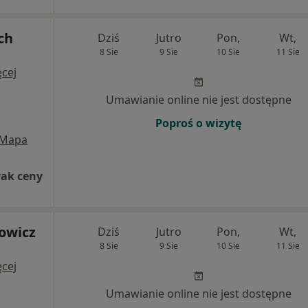
ch
Dziś
Jutro
Pon,
Wt,
8 Sie
9 Sie
10 Sie
11 Sie
cej
Umawianie online nie jest dostępne
Poproś o wizytę
Mapa
rak ceny
sowicz
Dziś
Jutro
Pon,
Wt,
8 Sie
9 Sie
10 Sie
11 Sie
cej
Umawianie online nie jest dostępne