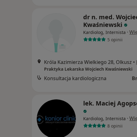
dr n. med. Wojcie
Kwaśniewski
·
Wię
Kardiolog, Internista
5 opinii
Króla Kazimierza Wielkiego 28, Olkusz
•
Praktyka Lekarska Wojciech Kwaśniewski
Konsultacja kardiologiczna
B
lek. Maciej Agop
·
Wię
Kardiolog, Internista
8 opinii