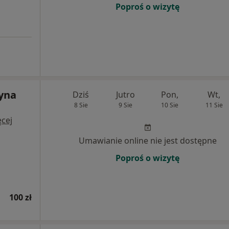
Poproś o wizytę
zyna
Dziś
Jutro
Pon,
Wt,
8 Sie
9 Sie
10 Sie
11 Sie
cej
Umawianie online nie jest dostępne
Poproś o wizytę
100 zł