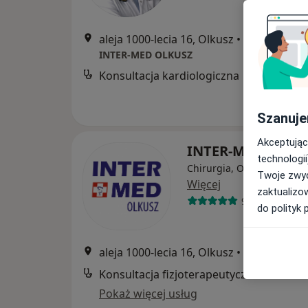
aleja 1000-lecia 16, Olkusz
•
Mapa
INTER-MED OLKUSZ
Konsultacja kardiologiczna
Szanuje
Akceptując
INTER-MED OLKU
technologii
Chirurgia, Okulistyka, Or
Twoje zwyc
Więcej
zaktualizo
915 opinii
do polityk 
aleja 1000-lecia 16, Olkusz
•
Mapa
Konsultacja fizjoterapeutyczna
Pokaż więcej usług