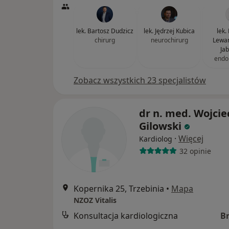
lek. Bartosz Dudzicz
lek. Jędrzej Kubica
lek.
chirurg
neurochirurg
Lewa
Ja
endo
Zobacz wszystkich 23 specjalistów
dr n. med. Wojcie
Gilowski
·
Więcej
Kardiolog
32 opinie
Kopernika 25, Trzebinia
•
Mapa
NZOZ Vitalis
Konsultacja kardiologiczna
B