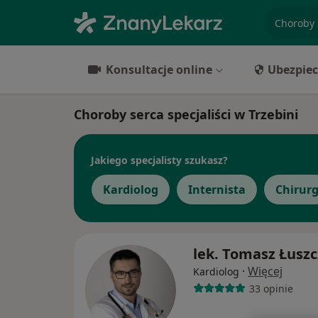
specjaliz
Konsultacje online
Ubezpiec
Choroby serca specjaliści w Trzebini
Jakiego specjalisty szukasz?
Kardiolog
Internista
Chirur
lek. Tomasz Łusz
·
Więcej
Kardiolog
33 opinie