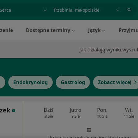
acja, badanie lub nazwisko
miasto lub dzielnica
zenie
Dostępne terminy
Język
Przyjmu
Jak działają wyniki wysz
g
Endokrynolog
Gastrolog
Zobacz więcej
czek
Dziś
Jutro
Pon,
Wt,
8 Sie
9 Sie
10 Sie
11 Sie
Umawianie online nie jest dostępne