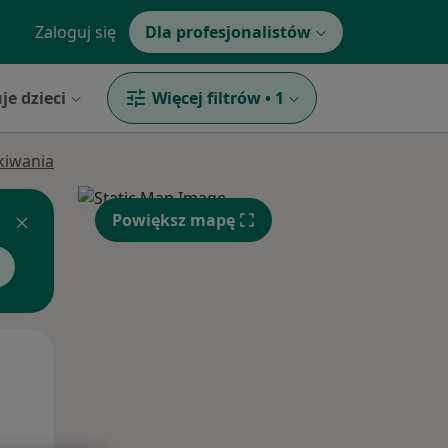
Zaloguj się
Dla profesjonalistów
je dzieci
Więcej filtrów
•
1
ukiwania
Powiększ mapę
Śr,
Czw,
Pt,
12 Sie
13 Sie
14 Sie