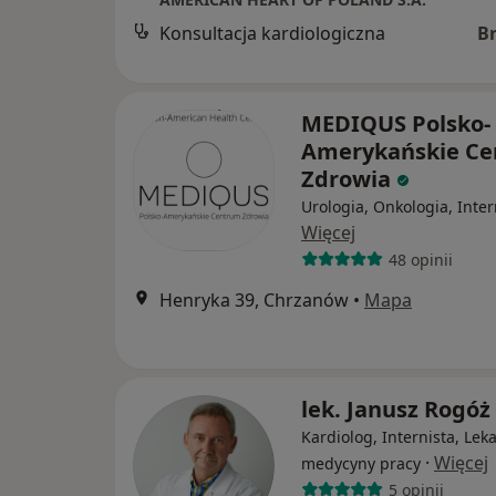
Konsultacja kardiologiczna
B
MEDIQUS Polsko-
Amerykańskie C
Zdrowia
Urologia, Onkologia, Inte
Więcej
48 opinii
Henryka 39, Chrzanów
•
Mapa
lek. Janusz Rogóż
Kardiolog, Internista, Lek
·
Więcej
medycyny pracy
5 opinii