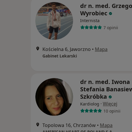
dr n. med. Grzego
Wyrobiec
Internista
7 opinii
Kościelna 6, Jaworzno
•
Mapa
Gabinet Lekarski
dr n. med. Iwona
Stefania Banasiew
Szkróbka
·
Więcej
Kardiolog
10 opinii
Topolowa 16, Chrzanów
•
Mapa
AMERICAN HEART OF POLAND S.A.