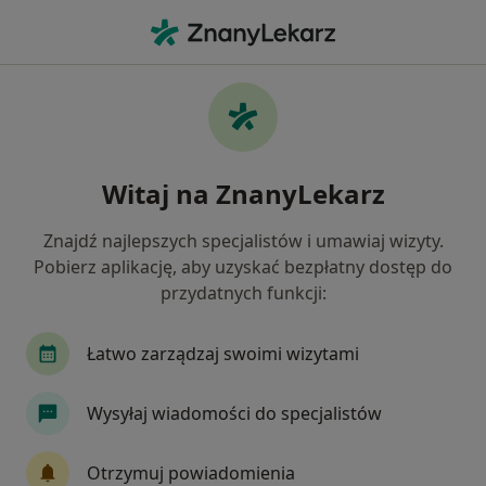
Me
Choroby Serca • Mysłowice, śląskie
Filtry
• 1
Mapa
Choroby serca specjaliści w Mysłowicach
Witaj na ZnanyLekarz
Jak działają wyniki wyszukiwania
Znajdź najlepszych specjalistów i umawiaj wizyty.
Pobierz aplikację, aby uzyskać bezpłatny dostęp do
Jakiego specjalisty szukasz?
przydatnych funkcji:
Kardiolog
Internista
Lekarz rodzinny
Łatwo zarządzaj swoimi wizytami
Wysyłaj wiadomości do specjalistów
Otrzymuj powiadomienia