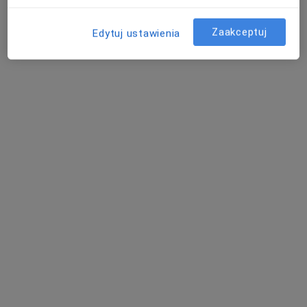
Zaakceptuj
Edytuj ustawienia
Skupienie na pacjencie
lek. Piotr Kulesza
·
Więcej
Kardiolog
57 opinii
Konsultacje kardiologiczne i diagnostyka
Śląski Uniwersytet Medyczny w Katowicach
Jasne wyjaśnienie i konkretny plan
Fików 5b, Mysłowice
•
Mapa
Salus Nova
Konsultacja kardiologiczna + ECHO serca
300 zł