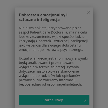
Polityka cookies
Jak działają wyniki wyszukiwania
Dostępność
Dobrostan emocjonalny i
O nas
sztuczna inteligencja
Praca
Rekrutujemy!
Niniejsza ankieta, przygotowana przez
Partnerzy
zespół Patient Care Doctoralia, ma na celu
Centrum prasowe
lepsze zrozumienie, w jaki sposób ludzie
Kontakt
korzystają z narzędzi sztucznej inteligencji
jako wsparcia dla swojego dobrostanu
Dla pacjentów
emocjonalnego i zdrowia psychicznego.
Udział w ankiecie jest anonimowy, a wyniki
Lekarze
będą analizowane i prezentowane
Placówki medyczne
wyłącznie w formie zbiorczej. Pytania
Pytania i odpowiedzi
dotyczące nastolatków są skierowane
wyłącznie do rodziców lub opiekunów
Usługi i zabiegi
prawnych. Nie zbieramy informacji
Choroby
bezpośrednio od osób niepełnoletnich.
Pomoc
Aplikacje mobilne
Blog dla pacjentów
Start survey