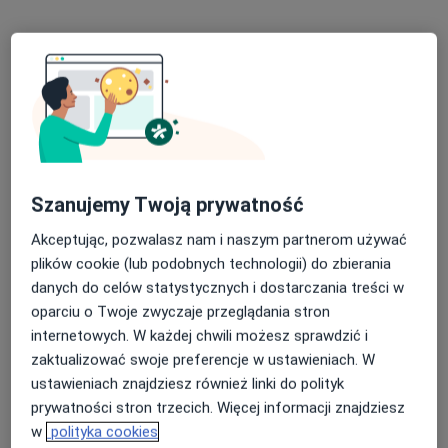
dr n. med. Bartłomiej Orlik
·
Więcej
Kardiolog
Szanujemy Twoją prywatność
83 opinie
Akceptując, pozwalasz nam i naszym partnerom używać
Orła Białego 29, Mysłowice
•
Mapa
plików cookie (lub podobnych technologii) do zbierania
Poradnia Kardiologiczna, Vita-Med
danych do celów statystycznych i dostarczania treści w
Konsultacja kardiologiczna
Brak ceny
oparciu o Twoje zwyczaje przeglądania stron
Specjalista nie oferuje umawiania online pod tym adresem.
internetowych. W każdej chwili możesz sprawdzić i
zaktualizować swoje preferencje w ustawieniach. W
Poproś o wizytę
ustawieniach znajdziesz również linki do polityk
prywatności stron trzecich. Więcej informacji znajdziesz
w
polityka cookies