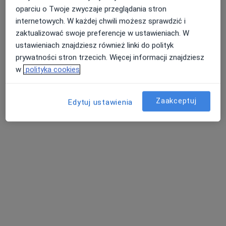
oparciu o Twoje zwyczaje przeglądania stron
Pokaż profil
internetowych. W każdej chwili możesz sprawdzić i
zaktualizować swoje preferencje w ustawieniach. W
ustawieniach znajdziesz również linki do polityk
prywatności stron trzecich. Więcej informacji znajdziesz
w
polityka cookies
Zaakceptuj
Edytuj ustawienia
dr n. med. Wojciech Kwaśniewski
·
Więcej
Kardiolog, Internista
5 opinii
Króla Kazimierza Wielkiego 28, Olkusz
•
Mapa
Praktyka Lekarska Wojciech Kwaśniewski
Konsultacja kardiologiczna
Brak ceny
Specjalista nie oferuje umawiania online pod tym adresem.