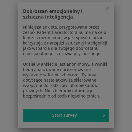
Regulamin
Polityka prywatności pacjentów
Dobrostan emocjonalny i
sztuczna inteligencja
Polityka prywatności profesjonalistów
Polityka prywatności dla profesjonalistów, których
Niniejsza ankieta, przygotowana przez
dane pozyskaliśmy samodzielnie
zespół Patient Care Doctoralia, ma na celu
lepsze zrozumienie, w jaki sposób ludzie
Polityka cookies
korzystają z narzędzi sztucznej inteligencji
Jak działają wyniki wyszukiwania
jako wsparcia dla swojego dobrostanu
Dostępność
emocjonalnego i zdrowia psychicznego.
O nas
Udział w ankiecie jest anonimowy, a wyniki
Praca
Rekrutujemy!
będą analizowane i prezentowane
Partnerzy
wyłącznie w formie zbiorczej. Pytania
dotyczące nastolatków są skierowane
Centrum prasowe
wyłącznie do rodziców lub opiekunów
Kontakt
prawnych. Nie zbieramy informacji
bezpośrednio od osób niepełnoletnich.
Dla pacjentów
Lekarze
Start survey
Placówki medyczne
Pytania i odpowiedzi
Usługi i zabiegi