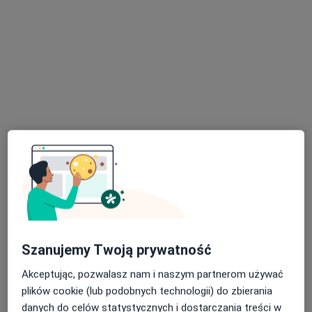
INTER-MED OLKUSZ
·
Więcej
Chirurgia, Okulistyka, Ortopedia
916 opinii
aleja 1000-lecia 16, Olkusz
•
Mapa
Konsultacja fizjoterapeutyczna
150 zł
Pokaż więcej usług
lek. Bartosz Dudzicz
lek. Jędrzej Kubica
lek. Elżbieta
chirurg
neurochirurg
Lewandowska-
Jabłońska
endokrynolog
Szanujemy Twoją prywatność
Akceptując, pozwalasz nam i naszym partnerom używać
Zobacz wszystkich 23 specjalistów
plików cookie (lub podobnych technologii) do zbierania
Brak dostępnych specjalistów z wolnymi terminami w tym centrum medycznym.
danych do celów statystycznych i dostarczania treści w