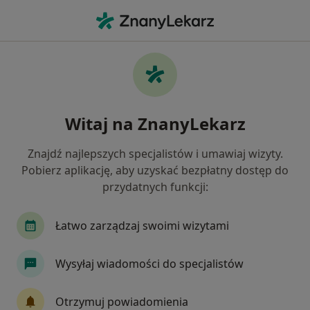
Me
Zawał Serca • Trzebinia, małopolskie
Filtry
• 1
Ubezpieczenie
Map
Zawał serca specjaliści w Trzebini
Witaj na ZnanyLekarz
Jak działają wyniki wyszukiwania
Znajdź najlepszych specjalistów i umawiaj wizyty.
Pobierz aplikację, aby uzyskać bezpłatny dostęp do
Jakiego specjalisty szukasz?
przydatnych funkcji:
Kardiolog
Internista
Chirurg
Endokr
Łatwo zarządzaj swoimi wizytami
Wysyłaj wiadomości do specjalistów
Otrzymuj powiadomienia