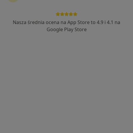
Nasza średnia ocena na App Store to 4.9 i 4.1 na
lek. Tomasz Łuszczek
Google Play Store
·
Więcej
Kardiolog
33 opinie
aleja 1000-lecia 16, Olkusz
•
Mapa
INTER-MED OLKUSZ
Konsultacja kardiologiczna
250 zł
Specjalista nie oferuje umawiania online pod tym adresem.
Poproś o wizytę