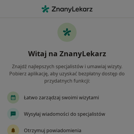
Me
Rak Prostaty • Trzebinia, małopolskie
Filtry
• 1
Ubezpieczenie
Map
Rak prostaty specjaliści w Trzebini
Witaj na ZnanyLekarz
Jak działają wyniki wyszukiwania
Znajdź najlepszych specjalistów i umawiaj wizyty.
Pobierz aplikację, aby uzyskać bezpłatny dostęp do
Jakiego specjalisty szukasz?
przydatnych funkcji:
Urolog
Chirurg
Neurolog
Internista
Łatwo zarządzaj swoimi wizytami
Wysyłaj wiadomości do specjalistów
Otrzymuj powiadomienia