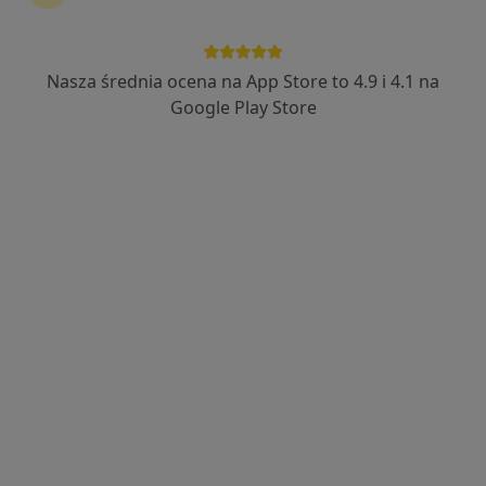
Nasza średnia ocena na App Store to 4.9 i 4.1 na
Bezpieczne płatności
Google Play Store
Kamil Szulewski
·
Więcej
W trakcie specjalizacji (Urolog)
8 opinii
Świętokrzyska 86, Chrzanów
•
Mapa
MSM Clinic
Konsultacja urologiczna
250 zł
Specjalista nie oferuje umawiania online pod tym adresem.
Poproś o wizytę