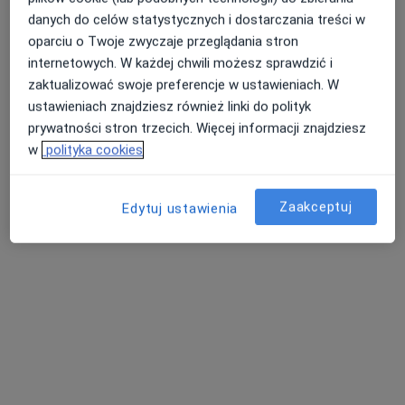
Brak dostępnych specjalistów z wolnymi terminami w tym centrum medycznym.
danych do celów statystycznych i dostarczania treści w
oparciu o Twoje zwyczaje przeglądania stron
Pokaż profil
internetowych. W każdej chwili możesz sprawdzić i
zaktualizować swoje preferencje w ustawieniach. W
ustawieniach znajdziesz również linki do polityk
prywatności stron trzecich. Więcej informacji znajdziesz
w
polityka cookies
Zaakceptuj
Edytuj ustawienia
dr Jakub Szmer
·
Więcej
Urolog, Androlog
641 opinii
Adres
Online
Oświęcimska 3, Chrzanów
•
Mapa