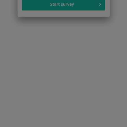
Kontakt
Start survey
Dla pacjentów
Lekarze
Placówki medyczne
Pytania i odpowiedzi
Usługi i zabiegi
Choroby
Pomoc
Aplikacje mobilne
Blog dla pacjentów
Dla profesjonalistów
Cennik
Dla lekarzy
Dla placówek medycznych
Noa Notes
nowość
Baza wiedzy