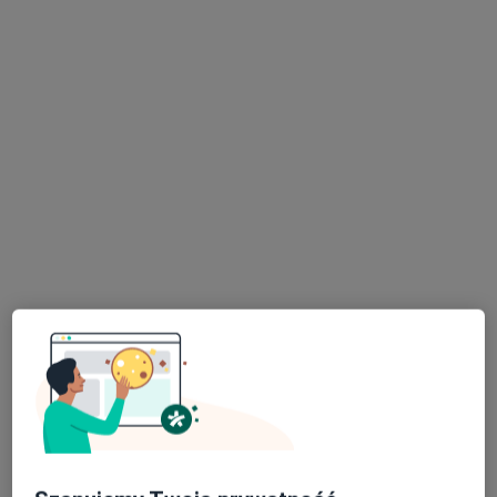
dr n. med. Michał Kucio
·
Więcej
Kardiolog, Internista
323 opinie
Zagłoby 10, Jaworzno
•
Mapa
Indywidualna Specjalistyczna Praktyka Lekarska Michał Kucio
Konsultacja kardiologiczna
Brak ceny
Specjalista nie oferuje umawiania online pod tym adresem.
Poproś o wizytę