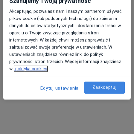
Szanujemy Twoją prywatność
Akceptując, pozwalasz nam i naszym partnerom używać
plików cookie (lub podobnych technologii) do zbierania
mgr Justyna Rać
danych do celów statystycznych i dostarczania treści w
·
Więcej
Psycholog, Psychoterapeuta certyfikowany
oparciu o Twoje zwyczaje przeglądania stron
176 opinii
internetowych. W każdej chwili możesz sprawdzić i
Adres
Online
zaktualizować swoje preferencje w ustawieniach. W
ustawieniach znajdziesz również linki do polityk
prywatności stron trzecich. Więcej informacji znajdziesz
11 Listopada 10/30, Jaworzno
•
Mapa
w
polityka cookies
HEALIO Instytut Psychoterapii Justyna Rać
Konsultacja psychologiczna
250 zł
Zaakceptuj
Edytuj ustawienia
Specjalista nie oferuje umawiania online pod tym adresem.
Poproś o wizytę