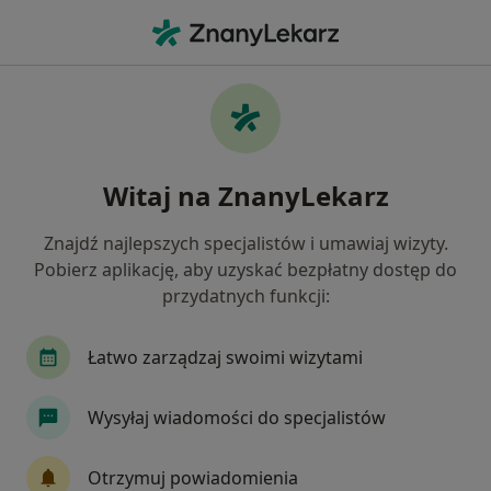
Me
Choroby Serca • Jaworzno, śląskie
Filtry
• 1
Mapa
Choroby serca specjaliści w Jaworznie
Witaj na ZnanyLekarz
Jak działają wyniki wyszukiwania
Znajdź najlepszych specjalistów i umawiaj wizyty.
Pobierz aplikację, aby uzyskać bezpłatny dostęp do
Jakiego specjalisty szukasz?
przydatnych funkcji:
Kardiolog
Internista
Chirurg
Chirurg
Łatwo zarządzaj swoimi wizytami
Wysyłaj wiadomości do specjalistów
Otrzymuj powiadomienia