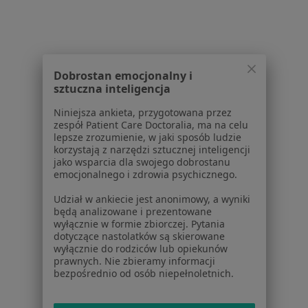
Dobrostan emocjonalny i
sztuczna inteligencja
Serwis
Niniejsza ankieta, przygotowana przez
Regulamin
zespół Patient Care Doctoralia, ma na celu
Polityka prywatności pacjentów
lepsze zrozumienie, w jaki sposób ludzie
korzystają z narzędzi sztucznej inteligencji
Polityka prywatności profesjonalistów
jako wsparcia dla swojego dobrostanu
Polityka prywatności dla profesjonalistów, których
emocjonalnego i zdrowia psychicznego.
dane pozyskaliśmy samodzielnie
Udział w ankiecie jest anonimowy, a wyniki
Polityka cookies
będą analizowane i prezentowane
Jak działają wyniki wyszukiwania
wyłącznie w formie zbiorczej. Pytania
Dostępność
dotyczące nastolatków są skierowane
wyłącznie do rodziców lub opiekunów
O nas
prawnych. Nie zbieramy informacji
Praca
Rekrutujemy!
bezpośrednio od osób niepełnoletnich.
Partnerzy
Centrum prasowe