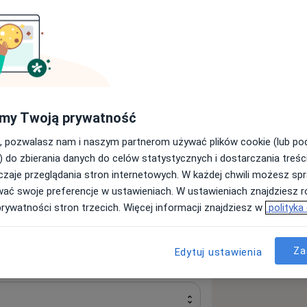
Szukaj innej specjalizacji
my Twoją prywatność
, pozwalasz nam i naszym partnerom używać plików cookie (lub p
) do zbierania danych do celów statystycznych i dostarczania treśc
lowa skupiająca specjalistow różnych
zaje przeglądania stron internetowych. W każdej chwili możesz spr
 zdobywali na renomowanych
wać swoje preferencje w ustawieniach. W ustawieniach znajdziesz ró
prywatności stron trzecich. Więcej informacji znajdziesz w
polityka
Za
Edytuj ustawienia