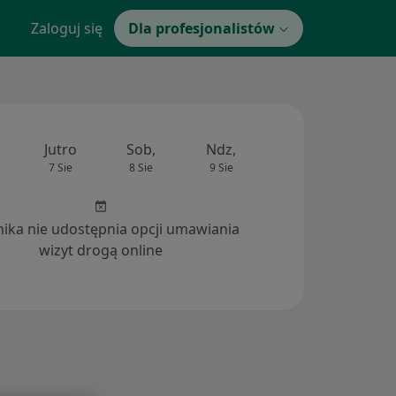
Zaloguj się
Dla profesjonalistów
Jutro
Sob,
Ndz,
Pon,
Wt,
7 Sie
8 Sie
9 Sie
10 Sie
11 Si
inika nie udostępnia opcji umawiania
wizyt drogą online