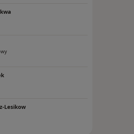
ukwa
dowy
ek
cz-Lesikow