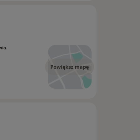
wia
Powiększ mapę