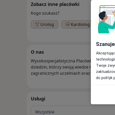
Zobacz inne placówki
Kogo szukasz?
Urolog
Kardiolog
Szanuje
O nas
Akceptując
technologii
Wysokospecjalistyczna Placówka wieloprofi
Twoje zwyc
dziedzin, którzy swoją wiedze najczęściej
zaktualizo
zagranicznych uczelniach oraz stażach.
do polityk 
Usługi
Wszystkie