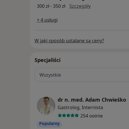
konsultacja onko
300 zł - 350 zł
Szczegóły
+ 4 usługi
W jaki sposób ustalane są ceny?
Specjaliści
Wszystkie
dr n. med. Adam Chwieśko
Gastrolog, Internista
254 opinie
Popularny