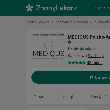
specjaliz
Strona Główna
Placówki
Urologia
Warsz
Zmień miast
MEDIQUS Polsko-A
Urologia
więcej
Warszawa
3 adresy
48 opinii
Umów w
O nas
Usługi
Specjaliści