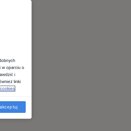
odobnych
i w oparciu o
awdzić i
wnież linki
 cookies
akceptuj