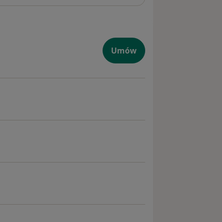
czna
Umów
yczna