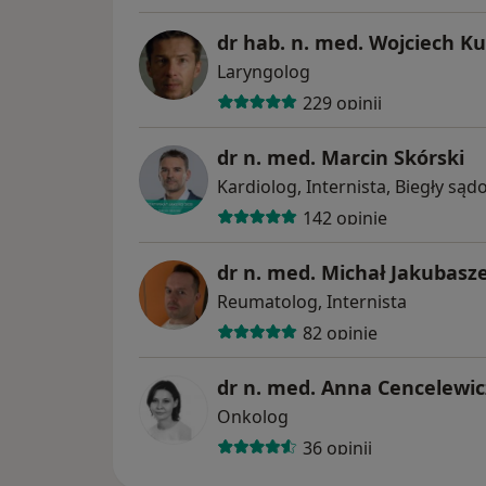
dr hab. n. med. Wojciech K
Laryngolog
229 opinii
dr n. med. Marcin Skórski
Kardiolog, Internista, Biegły są
142 opinie
dr n. med. Michał Jakubasz
Reumatolog, Internista
82 opinie
dr n. med. Anna Cencelewi
Onkolog
36 opinii