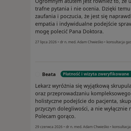
Ogromnym atutem jest również to, że u
trafne pytania i nie ocenia. Dzięki tem
zaufania i poczucia, że jest się napra
empatia i indywidualne podejście spra
mogę polecić Pana Doktora.
27 lipca 2026
•
dr n. med. Adam Chwieśko
•
konsultacja ga
Beata
Płatność i wizyta zweryfikowane
B
Lekarz wyróżnia się wyjątkową skrupul
oraz przeprowadzaniu kompleksowego
holistyczne podejście do pacjenta, skup
przyczyn dolegliwości, a nie wyłącznie
Polecam gorąco.
29 czerwca 2026
•
dr n. med. Adam Chwieśko
•
konsultacja