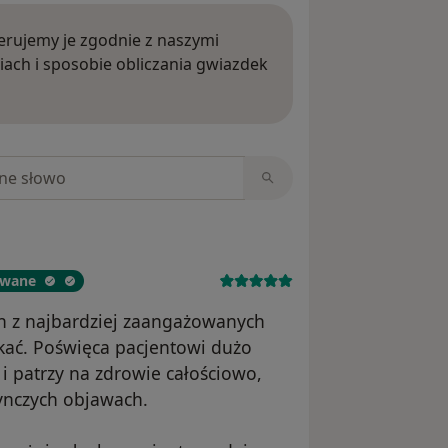
rujemy je zgodnie z naszymi
iach i sposobie obliczania gwiazdek
ięcej o opiniach
niach
owane
n z najbardziej zaangażowanych
tkać. Poświęca pacjentowi dużo
i patrzy na zdrowie całościowo,
dynczych objawach.