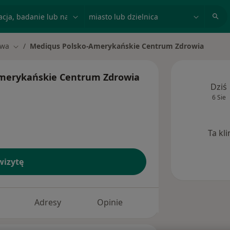
acja, badanie lub nazwisko
miasto lub dzielnica
awa
Mediqus Polsko-Amerykańskie Centrum Zdrowia
o
Zmień miasto
merykańskie Centrum Zdrowia
Dziś
6 Sie
Ta kl
izytę
Adresy
Opinie