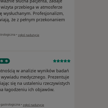
ważnie słucha pacjenta, zadaje
u wizyta przebiega w atmosferze
wdę wysłuchanym. Profesjonalizm,
wiają, że z pełnym przekonaniem
w opinii użytkownika Magdalena
strologiczna
•
zgłoś nadużycie
atnością w analizie wyników badań
 wywiadu medycznego. Prezentuje
iając się na ustaleniu rzeczywistych
 na łagodzeniu ich objawów.
w opinii użytkownika Beata
 gastrologiczna
•
zgłoś nadużycie