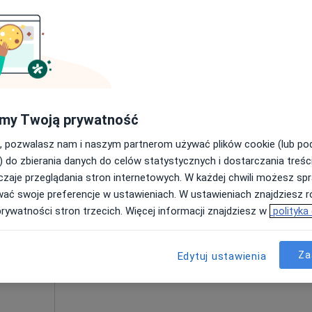
Poproś o wizytę
my Twoją prywatność
190 zł
, pozwalasz nam i naszym partnerom używać plików cookie (lub p
) do zbierania danych do celów statystycznych i dostarczania treśc
zaje przeglądania stron internetowych. W każdej chwili możesz spr
Dziś
Jutro
Ndz,
Pon,
wać swoje preferencje w ustawieniach. W ustawieniach znajdziesz ró
7 Sie
8 Sie
9 Sie
10 Sie
prywatności stron trzecich. Więcej informacji znajdziesz w
polityka
Umawianie online nie jest dostępne
Za
Edytuj ustawienia
Poproś o wizytę