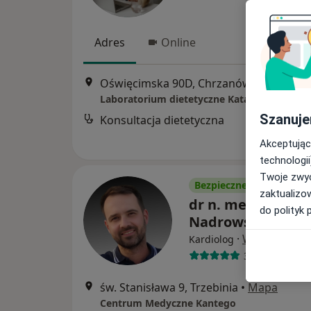
Adres
Online
Oświęcimska 90D, Chrzanów
•
Mapa
Laboratorium dietetyczne Katarzyna Słysz
Szanuje
Konsultacja dietetyczna
Akceptując
technologii
Twoje zwyc
Bezpieczne płatności
zaktualizo
dr n. med. Paweł
do polityk 
Nadrowski
·
Więcej
Kardiolog
397 opinii
św. Stanisława 9, Trzebinia
•
Mapa
Centrum Medyczne Kantego