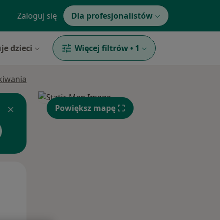
Zaloguj się
Dla profesjonalistów
je dzieci
Więcej filtrów
•
1
ukiwania
Powiększ mapę
Wt,
Śr,
Czw,
11 Sie
12 Sie
13 Sie