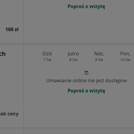
Poproś o wizytę
160 zł
ch
Dziś
Jutro
Ndz,
Pon,
7 Sie
8 Sie
9 Sie
10 Sie
Umawianie online nie jest dostępne
Poproś o wizytę
rak ceny