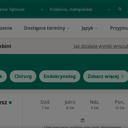
acja, badanie lub nazwisko
miasto lub dzielnica
zenie
Dostępne terminy
Język
Przyjmu
ebini
Jak działają wyniki wysz
k
Chirurg
Endokrynolog
Zobacz więcej
ysz
Dziś
Jutro
Ndz,
Pon,
7 Sie
8 Sie
9 Sie
10 Sie
Umawianie online nie jest dostępne