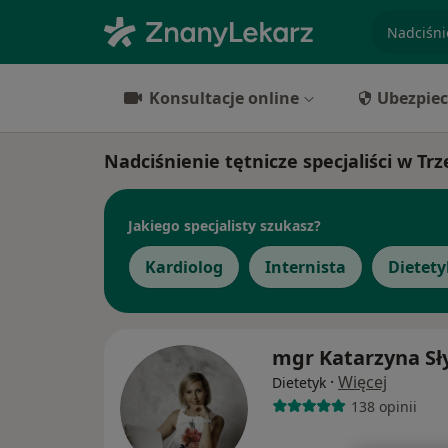
specjaliz
Konsultacje online
Ubezpiec
Nadciśnienie tętnicze specjaliści w Trz
Jakiego specjalisty szukasz?
Kardiolog
Internista
Dietety
mgr Katarzyna Sł
·
Więcej
Dietetyk
138 opinii