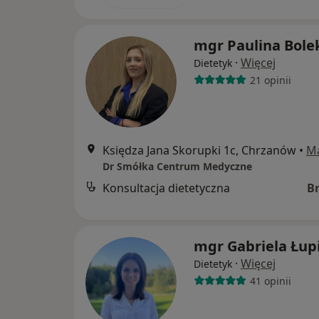
mgr Paulina Bole
·
Więcej
Dietetyk
21 opinii
Księdza Jana Skorupki 1c, Chrzanów
•
M
Dr Smółka Centrum Medyczne
Konsultacja dietetyczna
B
mgr Gabriela Łup
·
Więcej
Dietetyk
41 opinii