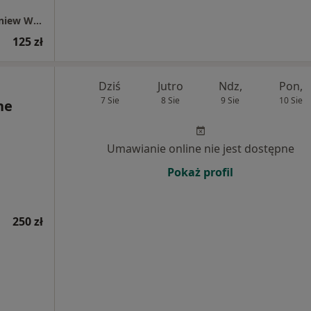
Specjalistyczna Praktyka Lekarska lek. Zbigniew Walter
125 zł
Dziś
Jutro
Ndz,
Pon,
7 Sie
8 Sie
9 Sie
10 Sie
ne
Umawianie online nie jest dostępne
Pokaż profil
250 zł