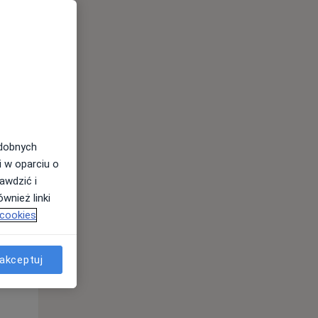
odobnych
i w oparciu o
awdzić i
Wt,
Śr,
Czw,
wnież linki
11 Sie
12 Sie
13 Sie
 cookies
akceptuj