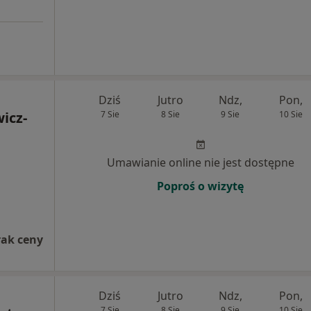
Dziś
Jutro
Ndz,
Pon,
icz-
7 Sie
8 Sie
9 Sie
10 Sie
Umawianie online nie jest dostępne
Poproś o wizytę
rak ceny
Dziś
Jutro
Ndz,
Pon,
7 Sie
8 Sie
9 Sie
10 Sie