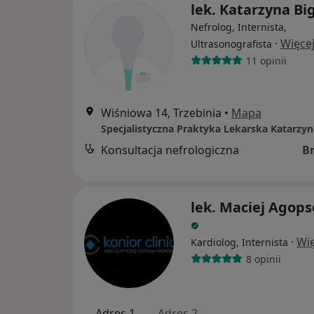
lek. Katarzyna Bi
Nefrolog, Internista,
·
Więce
Ultrasonografista
11 opinii
Wiśniowa 14, Trzebinia
•
Mapa
Specjalistyczna Praktyka Lekarska Katarzyn
Konsultacja nefrologiczna
B
lek. Maciej Agop
·
Wię
Kardiolog, Internista
8 opinii
Adres 1
Adres 2