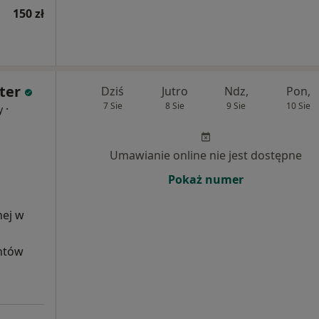
150 zł
ter
Dziś
Jutro
Ndz,
Pon,
7 Sie
8 Sie
9 Sie
10 Sie
·
y
Umawianie online nie jest dostępne
Pokaż numer
nej w
entów