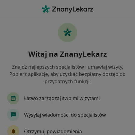
Me
Choroby Serca • Mikołów, śląskie
Filtry
• 1
Ubezpieczenie
Map
Choroby serca specjaliści w Mikołowie
Witaj na ZnanyLekarz
Jak działają wyniki wyszukiwania
Znajdź najlepszych specjalistów i umawiaj wizyty.
Pobierz aplikację, aby uzyskać bezpłatny dostęp do
Jakiego specjalisty szukasz?
przydatnych funkcji:
Kardiolog
Internista
Psychiatra
Kard
Łatwo zarządzaj swoimi wizytami
Wysyłaj wiadomości do specjalistów
Otrzymuj powiadomienia