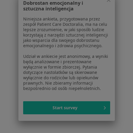
Choroby serca w Gliwicach
Dobrostan emocjonalny i
sztuczna inteligencja
Choroby serca w Zabrzu
Niniejsza ankieta, przygotowana przez
Choroby serca w Bielsku-Białej
zespół Patient Care Doctoralia, ma na celu
lepsze zrozumienie, w jaki sposób ludzie
Choroby serca w Tychach
korzystają z narzędzi sztucznej inteligencji
jako wsparcia dla swojego dobrostanu
Więcej (14)
emocjonalnego i zdrowia psychicznego.
Więcej w kategorii: W pobliżu Mikołowa
Udział w ankiecie jest anonimowy, a wyniki
Schorzenia w Mikołowie
będą analizowane i prezentowane
wyłącznie w formie zbiorczej. Pytania
Nadciśnienie tętnicze w Mikołowie
dotyczące nastolatków są skierowane
wyłącznie do rodziców lub opiekunów
Wady serca w Mikołowie
prawnych. Nie zbieramy informacji
bezpośrednio od osób niepełnoletnich.
Zaburzenia rytmu serca w Mikołowie
Zawał serca w Mikołowie
Start survey
Choroba niedokrwienna serca w Mikołowie
Więcej (15)
Więcej w kategorii: Schorzenia w Mikołowie