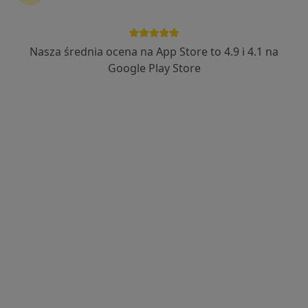
Nasza średnia ocena na App Store to 4.9 i 4.1 na
lek. Magdalena Drożdż-Klimczyk
Google Play Store
·
Więcej
Kardiolog, Internista, Lekarz medycyny sportowej
200 opinii
Krawczyka 1, Mikołów
•
Mapa
Alimed Centrum Medyczne
Konsultacja kardiologiczna
250 zł
Specjalista nie oferuje umawiania online pod tym adresem.
Poproś o wizytę