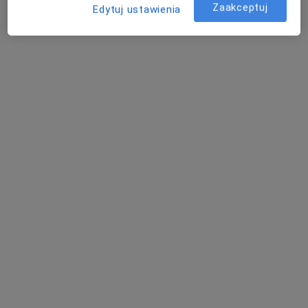
Zaakceptuj
Edytuj ustawienia
Bezpieczne płatności
Centrum Medyczne Primamed
·
Więcej
Ortopedia, Ortopedia dziecięca, Kardiologia
881 opinii
ul. Ludwika Waryńskiego 17, Mikołów
•
Mapa
Konsultacja dietetyczna (pierwsza wizyta)
150 zł
Pokaż więcej usług
lek. Marcin Hajzyk
lek. Katarzyna
lek. Michał
ortopeda
Student
Budziakowski
neurolog
ortopeda