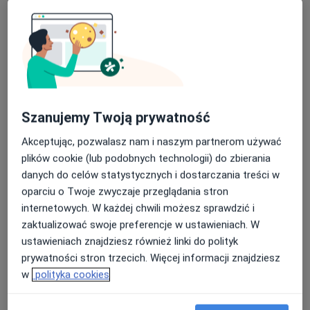
dr n. med. Eugeniusz Zenon Piłat
·
Więcej
Internista, Kardiolog
Szanujemy Twoją prywatność
10 opinii
Akceptując, pozwalasz nam i naszym partnerom używać
Plac Ratuszowy 1B, Łaziska Górne
•
Mapa
plików cookie (lub podobnych technologii) do zbierania
Proelmed Wielospecjalistyczne Przychodnie Lekarskie
danych do celów statystycznych i dostarczania treści w
Konsultacja kardiologiczna + EKG
250 zł
oparciu o Twoje zwyczaje przeglądania stron
Specjalista nie oferuje umawiania online pod tym adresem.
internetowych. W każdej chwili możesz sprawdzić i
zaktualizować swoje preferencje w ustawieniach. W
Poproś o wizytę
ustawieniach znajdziesz również linki do polityk
prywatności stron trzecich. Więcej informacji znajdziesz
w
polityka cookies