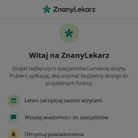
Me
Choroby Serca • Bielsko-Biała, śląskie
Filtry
• 1
Ubezpieczenie
Map
Choroby serca specjaliści w Bielsku-Białej
Witaj na ZnanyLekarz
Jak działają wyniki wyszukiwania
Znajdź najlepszych specjalistów i umawiaj wizyty.
Pobierz aplikację, aby uzyskać bezpłatny dostęp do
Jakiego specjalisty szukasz?
przydatnych funkcji:
Kardiolog
Internista
Ginekolog
Chir
Łatwo zarządzaj swoimi wizytami
Wysyłaj wiadomości do specjalistów
Otrzymuj powiadomienia