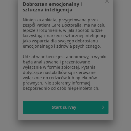
Dobrostan emocjonalny i
W pobliżu Bielska-Białej
sztuczna inteligencja
Choroby serca w Katowicach
Niniejsza ankieta, przygotowana przez
Choroby serca w Tychach
zespół Patient Care Doctoralia, ma na celu
lepsze zrozumienie, w jaki sposób ludzie
Choroby serca w Jaworznie
korzystają z narzędzi sztucznej inteligencji
jako wsparcia dla swojego dobrostanu
Choroby serca w Radlinie
emocjonalnego i zdrowia psychicznego.
Choroby serca w Mikołowie
Udział w ankiecie jest anonimowy, a wyniki
będą analizowane i prezentowane
Więcej (14)
wyłącznie w formie zbiorczej. Pytania
dotyczące nastolatków są skierowane
Więcej w kategorii: W pobliżu Bielska-Białej
wyłącznie do rodziców lub opiekunów
prawnych. Nie zbieramy informacji
Schorzenia w Bielsku-Białej
bezpośrednio od osób niepełnoletnich.
Nadciśnienie tętnicze w Bielsku-Białej
Choroba wieńcowa w Bielsku-Białej
Start survey
Zaburzenia rytmu serca w Bielsku-Białej
Wady serca w Bielsku-Białej