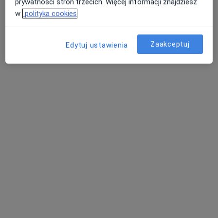
prywatności stron trzecich. Więcej informacji znajdziesz
w
polityka cookies
Zaakceptuj
Edytuj ustawienia
Jarosław Guz
·
Więcej
Internista, Kardiolog
11 opinii
Adres 1
Adres 2
Żywiecka 71, Bielsko-Biała
•
Mapa
Klinika GALENA Szpital i poradnie specjalistyczne
Konsultacja kardiologiczna
250 zł
Specjalista nie oferuje umawiania online pod tym adresem.