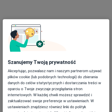
lek. Krzysztof Szulc
Kardiolog, Internista
4 opinie
Szanujemy Twoją prywatność
Oświęcimska 39, Bielsko-Biała
•
Mapa
Akceptując, pozwalasz nam i naszym partnerom używać
Beskid Clinic
plików cookie (lub podobnych technologii) do zbierania
Konsultacja kardiologiczna
250 zł
danych do celów statystycznych i dostarczania treści w
Specjalista nie oferuje umawiania online pod tym adresem.
oparciu o Twoje zwyczaje przeglądania stron
internetowych. W każdej chwili możesz sprawdzić i
Poproś o wizytę
zaktualizować swoje preferencje w ustawieniach. W
ustawieniach znajdziesz również linki do polityk