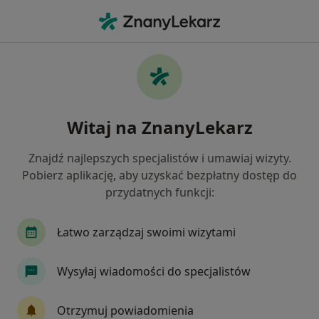
Me
Fizjoterapeuta • Kalisz, wielkopolskie
Filtry
Ubezpieczenie
Mapa
Polecani fizjoterapeuci w Kaliszu
Witaj na ZnanyLekarz
Jak działają wyniki wyszukiwania
Znajdź najlepszych specjalistów i umawiaj wizyty.
Pobierz aplikację, aby uzyskać bezpłatny dostęp do
Wybierz swoje ubezpieczenie
przydatnych funkcji:
Łatwo zarządzaj swoimi wizytami
Wysyłaj wiadomości do specjalistów
Otrzymuj powiadomienia