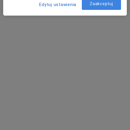
Zaakceptuj
Edytuj ustawienia
Dostępni specjaliści
Specjaliści znajdują się poza Kalisz, wielkopolskie, w
obszarach bliskich Twojemu wyszukiwaniu.
mgr Piotr Iberhan
·
Więcej
Fizjoterapeuta
411 opinii
Adres
Online