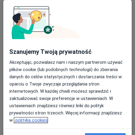
mgr Patrycja Kaźmierczak
·
Więcej
Fizjoterapeuta
Szanujemy Twoją prywatność
2 opinie
Akceptując, pozwalasz nam i naszym partnerom używać
Adres 1
Adres 2
plików cookie (lub podobnych technologii) do zbierania
danych do celów statystycznych i dostarczania treści w
Chopina 9, Kalisz
•
Mapa
oparciu o Twoje zwyczaje przeglądania stron
Centrum Medyczne Grupa LUX MED Kalisz - Chopina 9
internetowych. W każdej chwili możesz sprawdzić i
Konsultacja fizjoterapeutyczna
od 168 zł
zaktualizować swoje preferencje w ustawieniach. W
ustawieniach znajdziesz również linki do polityk
Specjalista nie oferuje umawiania online pod tym adresem.
prywatności stron trzecich. Więcej informacji znajdziesz
Poproś o wizytę
w
polityka cookies