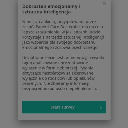
Fizjoterapeuci w Sieradzu
Dobrostan emocjonalny i
sztuczna inteligencja
Fizjoterapeuci w Turku
Niniejsza ankieta, przygotowana przez
Fizjoterapeuci w Jarocinie
zespół Patient Care Doctoralia, ma na celu
lepsze zrozumienie, w jaki sposób ludzie
Fizjoterapeuci w Ostrzeszowie
korzystają z narzędzi sztucznej inteligencji
jako wsparcia dla swojego dobrostanu
Więcej (14)
emocjonalnego i zdrowia psychicznego.
Więcej w kategorii: W pobliżu Kalisza
Udział w ankiecie jest anonimowy, a wyniki
Najczęstsze schorzenia
będą analizowane i prezentowane
wyłącznie w formie zbiorczej. Pytania
Bóle kręgosłupa Kalisz
dotyczące nastolatków są skierowane
wyłącznie do rodziców lub opiekunów
Ból biodra Kalisz
prawnych. Nie zbieramy informacji
bezpośrednio od osób niepełnoletnich.
Ból kolana Kalisz
Dyskopatia Kalisz
Start survey
Rwa kulszowa Kalisz
Więcej (15)