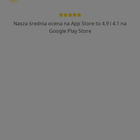
mgr Maciej Kwiatkowski
·
Więcej
Fizjoterapeuta, Osteopata
Nasza średnia ocena na App Store to 4.9 i 4.1 na
28 opinii
Google Play Store
Osteopata, fizjoterapeuta stomatologiczny
Pracuję z bólem i zaburzeniem funkcji
Pacjenci doceniają mnie za indywidualne podejście
Wrocławska 31 10, Kalisz
•
Mapa
Fizjotywacja
Fizjoterapia stomatologiczna
250 zł
Specjalista nie oferuje umawiania online pod tym adresem.
Poproś o wizytę