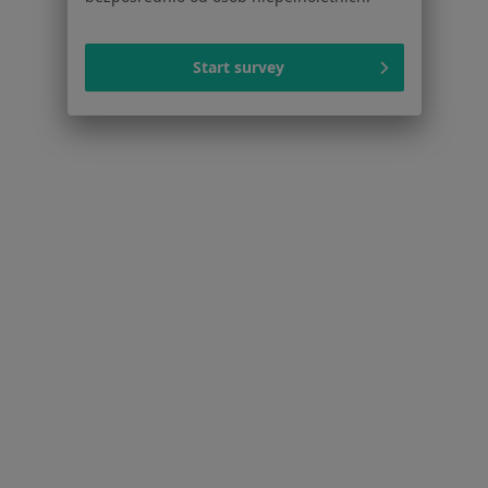
Dla pacjentów
Start survey
Lekarze
Placówki medyczne
Pytania i odpowiedzi
Usługi i zabiegi
Choroby
Pomoc
Aplikacje mobilne
Blog dla pacjentów
Dla profesjonalistów
Cennik
Dla lekarzy
Dla placówek medycznych
Noa Notes
nowość
Baza wiedzy
Centrum Pomocy dla Specjalisty