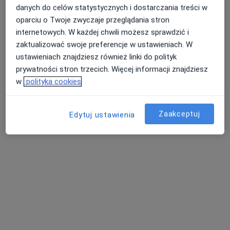
danych do celów statystycznych i dostarczania treści w
oparciu o Twoje zwyczaje przeglądania stron
internetowych. W każdej chwili możesz sprawdzić i
lek. Paweł Rozmus
zaktualizować swoje preferencje w ustawieniach. W
·
Więcej
Ortopeda
ustawieniach znajdziesz również linki do polityk
56 opinii
prywatności stron trzecich. Więcej informacji znajdziesz
Browarna 3/50, Turek
•
Mapa
w
polityka cookies
Prywatna Praktyka Lekarska Paweł Rozmus
Konsultacja ortopedyczna
Brak ceny
Zaakceptuj
Edytuj ustawienia
Specjalista nie oferuje umawiania online pod tym adresem.
Poproś o wizytę