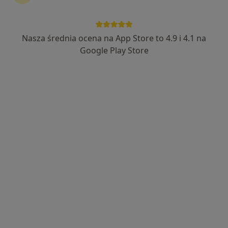
Nasza średnia ocena na App Store to 4.9 i 4.1 na
mgr Erwin Michalak
Google Play Store
Fizjoterapeuta
79 opinii
Gorzelniana 1 lok 104a, Turek
•
Mapa
Erwin Michalak Internal Medic
Fizjoterapia
220 zł
Specjalista nie oferuje umawiania online pod tym adresem.
Poproś o wizytę