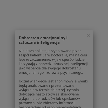
Serwis
Regulamin
Dobrostan emocjonalny i
Polityka prywatności pacjentów
sztuczna inteligencja
Polityka prywatności profesjonalistów
Niniejsza ankieta, przygotowana przez
Polityka prywatności dla profesjonalistów, których
zespół Patient Care Doctoralia, ma na celu
dane pozyskaliśmy samodzielnie
lepsze zrozumienie, w jaki sposób ludzie
korzystają z narzędzi sztucznej inteligencji
Polityka cookies
jako wsparcia dla swojego dobrostanu
Jak działają wyniki wyszukiwania
emocjonalnego i zdrowia psychicznego.
Dostępność
Udział w ankiecie jest anonimowy, a wyniki
O nas
będą analizowane i prezentowane
Praca
Rekrutujemy!
wyłącznie w formie zbiorczej. Pytania
Partnerzy
dotyczące nastolatków są skierowane
wyłącznie do rodziców lub opiekunów
Centrum prasowe
prawnych. Nie zbieramy informacji
Kontakt
bezpośrednio od osób niepełnoletnich.