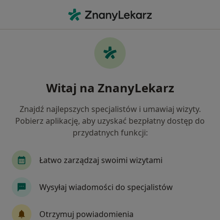
Me
Bóle Kręgosłupa • Turek, wielkopolskie
Filtry
• 1
Mapa
Bóle kręgosłupa specjaliści w Turku
Witaj na ZnanyLekarz
Jak działają wyniki wyszukiwania
Znajdź najlepszych specjalistów i umawiaj wizyty.
Pobierz aplikację, aby uzyskać bezpłatny dostęp do
Jakiego specjalisty szukasz?
przydatnych funkcji:
Fizjoterapeuta
Lekarz rodzinny
Ortopeda
Łatwo zarządzaj swoimi wizytami
Wysyłaj wiadomości do specjalistów
Otrzymuj powiadomienia