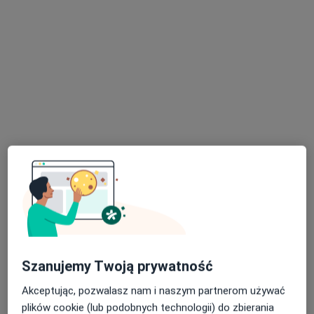
mgr Michał Jagieła
·
Więcej
Fizjoterapeuta
4 opinie
Żeromskiego 2, Turek
•
Mapa
OSTEO KINÉ, Gabinet osteopatii i fizjoterapii, M. Marzuchowski, M Jagieła
Konsultacja fizjoterapeutyczna
150 zł
Specjalista nie oferuje umawiania online pod tym adresem.
Poproś o wizytę
Szanujemy Twoją prywatność
Akceptując, pozwalasz nam i naszym partnerom używać
plików cookie (lub podobnych technologii) do zbierania