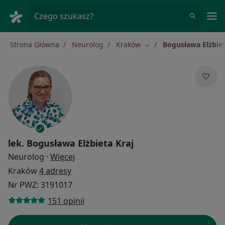
Me
Czego szukasz?
Strona Główna
Neurolog
Kraków
Bogusława Elżbiet
Zmień miasto
lek.
Bogusława Elżbieta Kraj
O specjalizacjach
Neurolog
·
Więcej
Kraków
4 adresy
Nr PWZ: 3191017
151 opinii