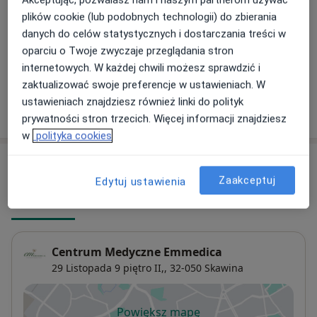
Akceptując, pozwalasz nam i naszym partnerom używać
Doppler przezczaszkowy + tętnic
Umów wizytę
szyjnych
plików cookie (lub podobnych technologii) do zbierania
450 zł - 500 zł
Szczegóły
danych do celów statystycznych i dostarczania treści w
oparciu o Twoje zwyczaje przeglądania stron
+ 13 usług
internetowych. W każdej chwili możesz sprawdzić i
zaktualizować swoje preferencje w ustawieniach. W
ustawieniach znajdziesz również linki do polityk
W jaki sposób ustalane są ceny?
prywatności stron trzecich. Więcej informacji znajdziesz
w
polityka cookies
Adresy (4)
Zaakceptuj
Edytuj ustawienia
Adres 1
Adres 2
Adres 3
Adres 4
Centrum Medyczne Emmedica
29 Listopada 9 piętro II,,
32-050
Skawina
Powiększ mapę