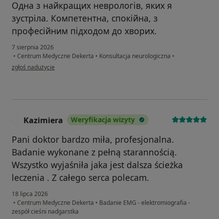
Одна з найкращих неврологів, яких я
зустріла. Компетентна, спокійна, з
професійним підходом до хворих.
7 sierpnia 2026
•
Centrum Medyczne Dekerta
•
Konsultacja neurologiczna
•
w opinii użytkownika N.M.
zgłoś nadużycie
Kazimiera
Weryfikacja wizyty
K
Pani doktor bardzo miła, profesjonalna.
Badanie wykonane z pełną starannością.
Wszystko wyjaśniła jaka jest dalsza ścieżka
leczenia . Z całego serca polecam.
18 lipca 2026
•
Centrum Medyczne Dekerta
•
Badanie EMG - elektromiografia -
zespół cieśni nadgarstka