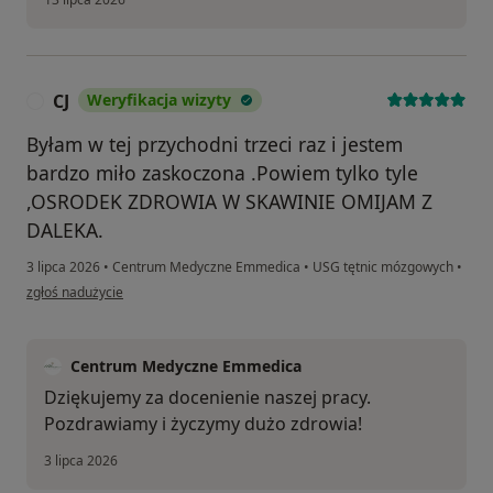
CJ
Weryfikacja wizyty
C
Byłam w tej przychodni trzeci raz i jestem
bardzo miło zaskoczona .Powiem tylko tyle
,OSRODEK ZDROWIA W SKAWINIE OMIJAM Z
DALEKA.
3 lipca 2026
•
Centrum Medyczne Emmedica
•
USG tętnic mózgowych
•
w opinii użytkownika CJ
zgłoś nadużycie
Centrum Medyczne Emmedica
Dziękujemy za docenienie naszej pracy.
Pozdrawiamy i życzymy dużo zdrowia!
3 lipca 2026