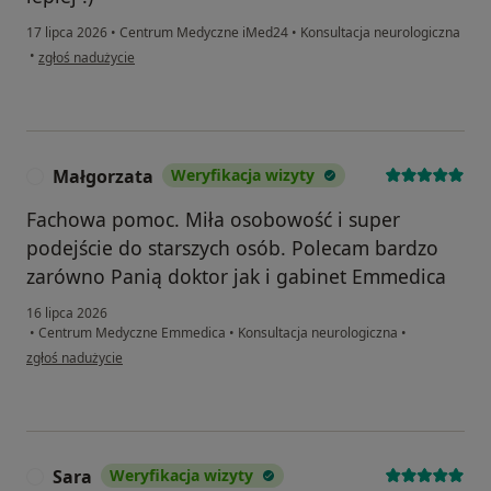
17 lipca 2026
•
Centrum Medyczne iMed24
•
Konsultacja neurologiczna
w opinii użytkownika Dominika
•
zgłoś nadużycie
Małgorzata
Weryfikacja wizyty
M
Fachowa pomoc. Miła osobowość i super
podejście do starszych osób. Polecam bardzo
zarówno Panią doktor jak i gabinet Emmedica
16 lipca 2026
•
Centrum Medyczne Emmedica
•
Konsultacja neurologiczna
•
w opinii użytkownika Małgorzata
zgłoś nadużycie
Sara
Weryfikacja wizyty
S