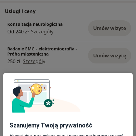
Usługi i ceny
Konsultacja neurologiczna
Umów wizytę
Od 240 zł
Szczegóły
Badanie EMG - elektromiografia -
Próba miasteniczna
Umów wizytę
250 zł
Szczegóły
USG / doppler tętnic szyjnych
Umów wizytę
200 zł - 250 zł
Szczegóły
Konsultacja neurologiczna+USG
Doppler
Umów wizytę
350 zł - 400 zł
Szczegóły
Szanujemy Twoją prywatność
Konsultacja neurologiczna + USG