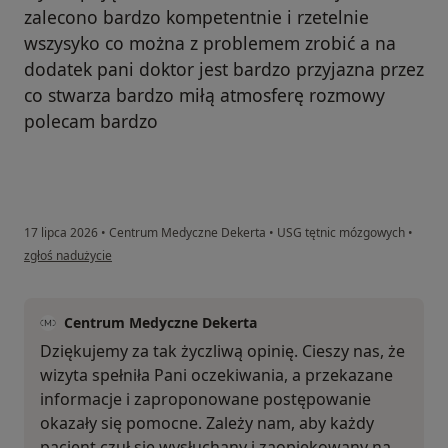
zalecono bardzo kompetentnie i rzetelnie
wszysyko co można z problemem zrobić a na
dodatek pani doktor jest bardzo przyjazna przez
co stwarza bardzo miłą atmosferę rozmowy
polecam bardzo
17 lipca 2026
•
Centrum Medyczne Dekerta
•
USG tętnic mózgowych
•
w opinii użytkownika Edyta
zgłoś nadużycie
Centrum Medyczne Dekerta
Dziękujemy za tak życzliwą opinię. Cieszy nas, że
wizyta spełniła Pani oczekiwania, a przekazane
informacje i zaproponowane postępowanie
okazały się pomocne. Zależy nam, aby każdy
pacjent czuł się wysłuchany i zaopiekowany na