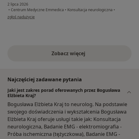
2 lipca 2026
•
Centrum Medyczne Emmedica
•
Konsultacja neurologiczna
•
w opinii użytkownika Klaudia
zgłoś nadużycie
Zobacz więcej
opinie powyżej
Najczęściej zadawane pytania
Jaki jest zakres porad oferowanych przez Bogusława
Elżbieta Kraj?
Bogusława Elżbieta Kraj to neurolog. Na podstawie
swojego doświadczenia i wykształcenia Bogusława
Elżbieta Kraj oferuje usługi takie jak: Konsultacja
neurologiczna, Badanie EMG - elektromiografia -
Próba ischemiczna (tężyczkowa), Badanie EMG -