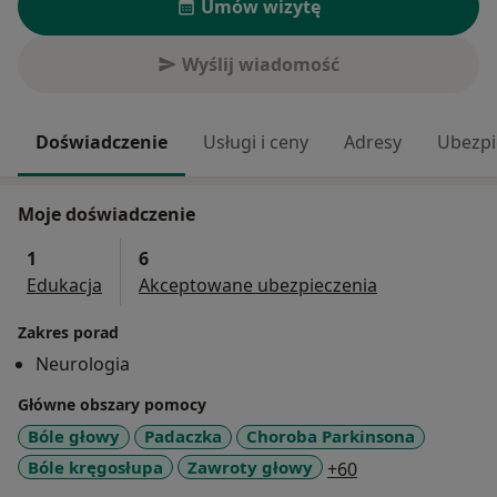
Umów wizytę
Wyślij wiadomość
Doświadczenie
Usługi i ceny
Adresy
Ubezpi
Moje doświadczenie
1
6
Edukacja
Akceptowane ubezpieczenia
Zakres porad
Neurologia
Główne obszary pomocy
Bóle głowy
Padaczka
Choroba Parkinsona
a11y_sr_more_di
Bóle kręgosłupa
Zawroty głowy
+60