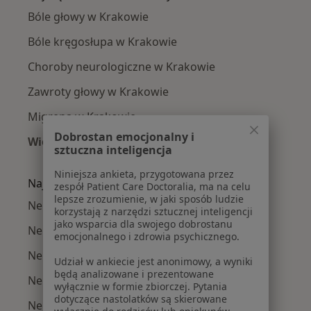
Bóle głowy w Krakowie
Bóle kręgosłupa w Krakowie
Choroby neurologiczne w Krakowie
Zawroty głowy w Krakowie
Migrena w Krakowie
Dobrostan emocjonalny i
Więcej (15)
sztuczna inteligencja
Więcej w kategorii: Najczęście leczone chorob
Niniejsza ankieta, przygotowana przez
Najpopularniejsze ubezpieczenia
zespół Patient Care Doctoralia, ma na celu
lepsze zrozumienie, w jaki sposób ludzie
Neurolodzy z Allianz w Krakowie
korzystają z narzędzi sztucznej inteligencji
jako wsparcia dla swojego dobrostanu
Neurolodzy z Signal Iduna w Krakowie
emocjonalnego i zdrowia psychicznego.
Neurolodzy z JP MEDICA w Krakowie
Udział w ankiecie jest anonimowy, a wyniki
będą analizowane i prezentowane
Neurolodzy z TU Zdrowie w Krakowie
wyłącznie w formie zbiorczej. Pytania
dotyczące nastolatków są skierowane
Neurolodzy z Świat Zdrowia w Krakowie