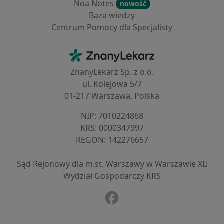
Noa Notes
nowość
Baza wiedzy
Centrum Pomocy dla Specjalisty
Kontakt
ZnanyLekarz - Strona główna
ZnanyLekarz Sp. z o.o.
ul. Kolejowa 5/7
01-217 Warszawa, Polska
NIP: ⁠7010224868
KRS: ⁠0000347997
REGON: ⁠142276657
Sąd Rejonowy dla m.st. Warszawy w Warszawie XII
Wydział Gospodarczy KRS
Facebook
otwiera się w nowej karcie