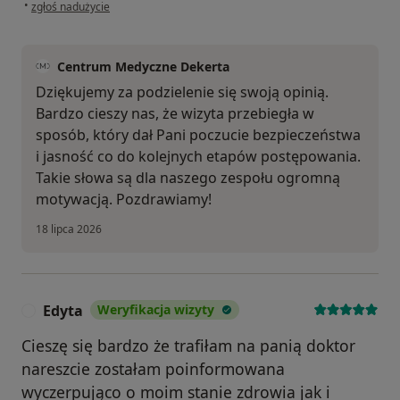
w opinii użytkownika Kazimiera
•
zgłoś nadużycie
Centrum Medyczne Dekerta
Dziękujemy za podzielenie się swoją opinią.
Bardzo cieszy nas, że wizyta przebiegła w
sposób, który dał Pani poczucie bezpieczeństwa
i jasność co do kolejnych etapów postępowania.
Takie słowa są dla naszego zespołu ogromną
motywacją. Pozdrawiamy!
18 lipca 2026
Edyta
Weryfikacja wizyty
E
Cieszę się bardzo że trafiłam na panią doktor
nareszcie zostałam poinformowana
wyczerpująco o moim stanie zdrowia jak i