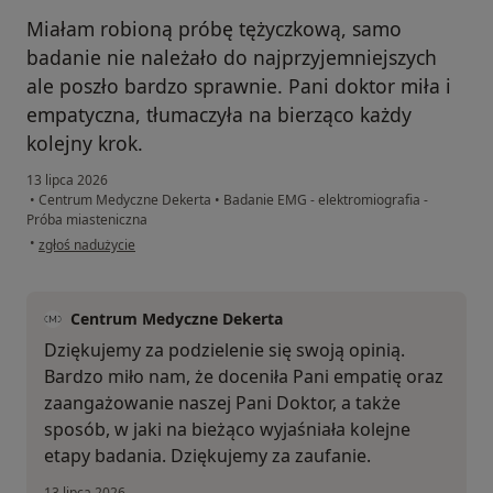
Miałam robioną próbę tężyczkową, samo
badanie nie należało do najprzyjemniejszych
ale poszło bardzo sprawnie. Pani doktor miła i
empatyczna, tłumaczyła na bierząco każdy
kolejny krok.
13 lipca 2026
•
Centrum Medyczne Dekerta
•
Badanie EMG - elektromiografia -
Próba miasteniczna
w opinii użytkownika Sara
•
zgłoś nadużycie
Centrum Medyczne Dekerta
Dziękujemy za podzielenie się swoją opinią.
Bardzo miło nam, że doceniła Pani empatię oraz
zaangażowanie naszej Pani Doktor, a także
sposób, w jaki na bieżąco wyjaśniała kolejne
etapy badania. Dziękujemy za zaufanie.
13 lipca 2026