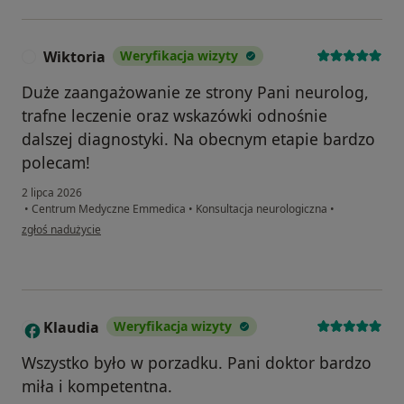
Wiktoria
Weryfikacja wizyty
W
Duże zaangażowanie ze strony Pani neurolog,
trafne leczenie oraz wskazówki odnośnie
dalszej diagnostyki. Na obecnym etapie bardzo
polecam!
2 lipca 2026
•
Centrum Medyczne Emmedica
•
Konsultacja neurologiczna
•
w opinii użytkownika Wiktoria
zgłoś nadużycie
Klaudia
Weryfikacja wizyty
K
Wszystko było w porzadku. Pani doktor bardzo
miła i kompetentna.