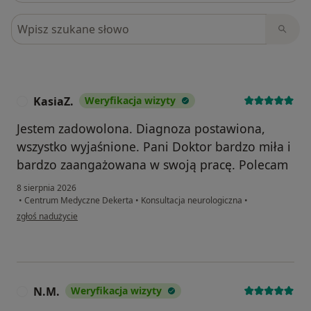
Szukaj w opiniach
KasiaZ.
Weryfikacja wizyty
K
Jestem zadowolona. Diagnoza postawiona,
wszystko wyjaśnione. Pani Doktor bardzo miła i
bardzo zaangażowana w swoją pracę. Polecam
8 sierpnia 2026
•
Centrum Medyczne Dekerta
•
Konsultacja neurologiczna
•
w opinii użytkownika KasiaZ.
zgłoś nadużycie
N.M.
Weryfikacja wizyty
N