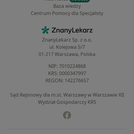
Baza wiedzy
Centrum Pomocy dla Specjalisty
Kontakt
ZnanyLekarz - Strona główna
ZnanyLekarz Sp. z o.o.
ul. Kolejowa 5/7
01-217 Warszawa, Polska
NIP: ⁠7010224868
KRS: ⁠0000347997
REGON: ⁠142276657
Sąd Rejonowy dla m.st. Warszawy w Warszawie XII
Wydział Gospodarczy KRS
Facebook
otwiera się w nowej karcie