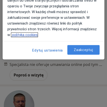
danych do celów statystycznych i dostarczania treści w
oparciu o Twoje zwyczaje przeglądania stron
dr n. med. Ewa Jakubowicz
internetowych. W każdej chwili możesz sprawdzić i
·
Więcej
Neurolog, Neurolog dziecięcy
zaktualizować swoje preferencje w ustawieniach. W
622 opinie
ustawieniach znajdziesz również linki do polityk
prywatności stron trzecich. Więcej informacji znajdziesz
Adres 1
Adres 2
w
polityka cookies
Księdza Józefa Tischnera 8, Kraków
•
Mapa
PROFEMED Grupa LUX MED Kraków - Tischnera 8
Zaakceptuj
Edytuj ustawienia
Konsultacja neurologiczna
od 450 zł
Specjalista nie oferuje umawiania online pod tym adresem.
Poproś o wizytę