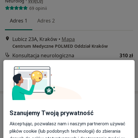
·
Więcej
Neurolog
69 opinii
Adres 1
Adres 2
Lubicz 23A, Kraków
•
Mapa
Centrum Medyczne POLMED Oddział Kraków
Konsultacja neurologiczna
310 zł
Specjalista nie oferuje umawiania online pod tym adresem.
Poproś o wizytę
Szanujemy Twoją prywatność
Akceptując, pozwalasz nam i naszym partnerom używać
plików cookie (lub podobnych technologii) do zbierania