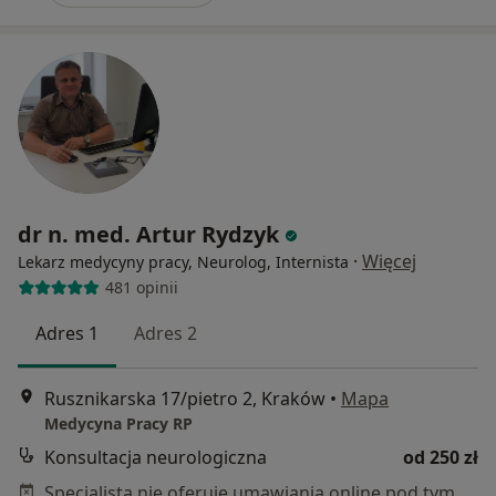
dr n. med. Artur Rydzyk
·
Więcej
Lekarz medycyny pracy, Neurolog, Internista
481 opinii
Adres 1
Adres 2
Rusznikarska 17/pietro 2, Kraków
•
Mapa
Medycyna Pracy RP
Konsultacja neurologiczna
od 250 zł
Specjalista nie oferuje umawiania online pod tym adresem.