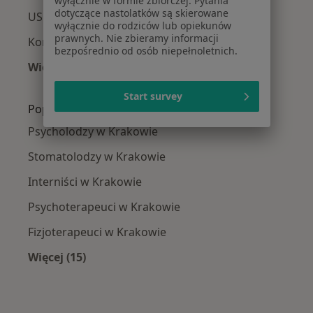
wyłącznie w formie zbiorczej. Pytania
dotyczące nastolatków są skierowane
USG jamy brzusznej w Krakowie
wyłącznie do rodziców lub opiekunów
prawnych. Nie zbieramy informacji
Konsultacja kardiologiczna w Krakowie
bezpośrednio od osób niepełnoletnich.
Więcej (15)
Więcej w kategorii: Usługi w Krakowie
Start survey
Popularne specjalizacje
Psycholodzy w Krakowie
Stomatolodzy w Krakowie
Interniści w Krakowie
Psychoterapeuci w Krakowie
Fizjoterapeuci w Krakowie
Więcej (15)
Więcej w kategorii: Popularne specjalizacje