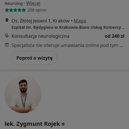
·
Więcej
Neurolog
208 opinii
Os. Złotej Jesieni 1, Kraków
•
Mapa
Szpital im. Rydygiera w Krakowie.Biuro Usług Komercyjnych PIĘTRO "0", wizyta pierwszorazowa: 280zł, kolejna-240zł
Konsultacja neurologiczna
od 240 zł
Specjalista nie oferuje umawiania online pod tym adresem.
Poproś o wizytę
lek. Zygmunt Rojek