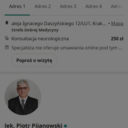
Adres 1
Adres 2
Adres 3
Adres 4
Adres 5
aleja Ignacego Daszyńskiego 12/LU1, Kraków
•
Mapa
Strefa Dobrej Medycyny
Konsultacja neurologiczna
250 zł
Specjalista nie oferuje umawiania online pod tym adresem.
Poproś o wizytę
lek. Piotr Pijanowski