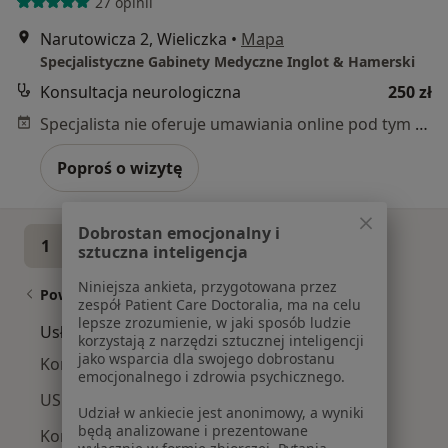
27 opinii
Narutowicza 2, Wieliczka
•
Mapa
Specjalistyczne Gabinety Medyczne Inglot & Hamerski
Konsultacja neurologiczna
250 zł
Specjalista nie oferuje umawiania online pod tym adresem.
Poproś o wizytę
Dobrostan emocjonalny i
1
2
3
4
5
...
12
sztuczna inteligencja
Niniejsza ankieta, przygotowana przez
Powiązane wyszukiwania
zespół Patient Care Doctoralia, ma na celu
lepsze zrozumienie, w jaki sposób ludzie
Usługi w Krakowie
korzystają z narzędzi sztucznej inteligencji
jako wsparcia dla swojego dobrostanu
Konsultacja internistyczna w Krakowie
emocjonalnego i zdrowia psychicznego.
USG tarczycy w Krakowie
Udział w ankiecie jest anonimowy, a wyniki
będą analizowane i prezentowane
Konsultacja ortopedyczna w Krakowie