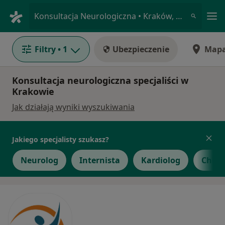
Me
Konsultacja Neurologiczna • Kraków, małopolskie
Filtry
• 1
Ubezpieczenie
Map
Konsultacja neurologiczna specjaliści w
Krakowie
Jak działają wyniki wyszukiwania
Jakiego specjalisty szukasz?
Neurolog
Internista
Kardiolog
Chiru