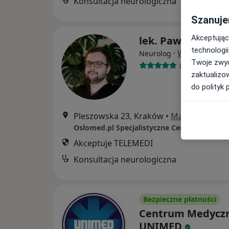
Konsultacja neurologiczna
Szanuje
Akceptując
lek. Paweł Wrona
technologii
·
Więcej
Neurolog
Twoje zwyc
87 opinii
zaktualizo
do polityk 
Pleszowska 23, Kraków
•
Mapa
Akceptuje TELEMEDI
Konsultacja neurologiczna
Bezpieczne płatności
Centrum Medycz
UNIMED