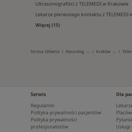
Ultrasonografiści z TELEMEDI w Krakowie
Lekarze pierwszego kontaktu z TELEMEDI 
Więcej (15)
Więcej w kategorii: Specjaliści w 
Strona Główna
Neurolog
Kraków
Tele
Zmień miasto
Zmień mi
Serwis
Dla pa
Regulamin
Lekarz
Polityka prywatności pacjentów
Placów
Polityka prywatności
Pytani
profesjonalistów
Usługi 