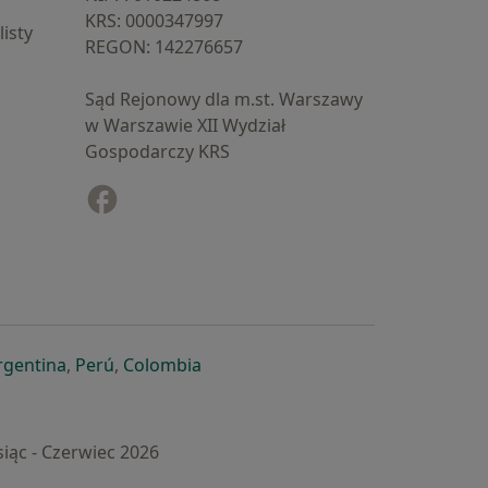
KRS: ⁠0000347997
isty
REGON: ⁠142276657
Sąd Rejonowy dla m.st. Warszawy
w Warszawie XII Wydział
Gospodarczy KRS
Facebook
otwiera się w nowej karcie
cie
owej karcie
ię w nowej karcie
iera się w nowej karcie
otwiera się w nowej karcie
otwiera się w nowej karcie
otwiera się w nowej karcie
rgentina
,
Perú
,
Colombia
iąc - Czerwiec 2026