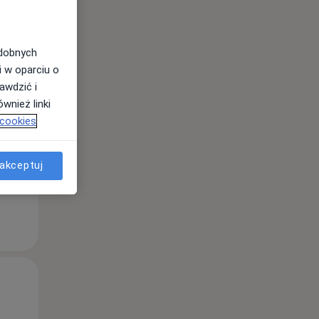
odobnych
Pon,
Wt,
Śr,
i w oparciu o
10 Sie
11 Sie
12 Sie
awdzić i
wnież linki
 cookies
akceptuj
Pon,
Wt,
Śr,
10 Sie
11 Sie
12 Sie