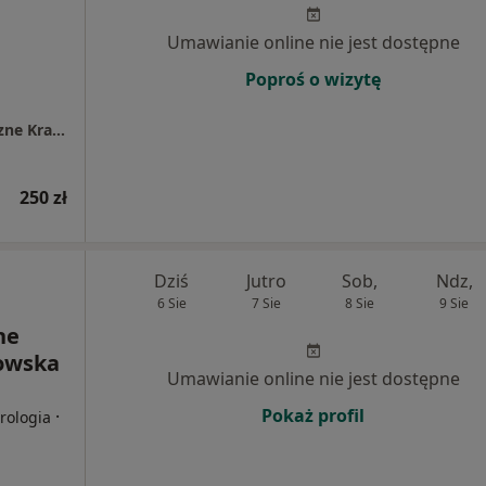
Umawianie online nie jest dostępne
Poproś o wizytę
Oslomed.pl Specjalistyczne Centrum Medyczne Kraków (ul. Pleszowska 23)
250 zł
Dziś
Jutro
Sob,
Ndz,
6 Sie
7 Sie
8 Sie
9 Sie
ne
zowska
Umawianie online nie jest dostępne
Pokaż profil
·
rologia