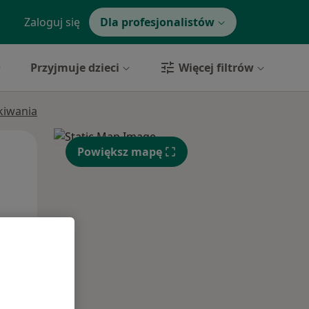
Zaloguj się
Dla profesjonalistów
Przyjmuje dzieci
Więcej filtrów
ukiwania
Pon,
Wt,
Śr,
Powiększ mapę
10 Sie
11 Sie
12 Sie