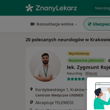
specjaliz
Konsultacje online
Ubezpiec
20 polecanych neurologów w Krakowi
Wyróżniony
Bezpieczne płatności
lek. Zygmunt Roj
·
Więcej
Neurolog
6 opinii
Kordylewskiego 1, Kraków
•
Mapa
Centrum Medyczne UNIMED
Akceptuje TELEMEDI