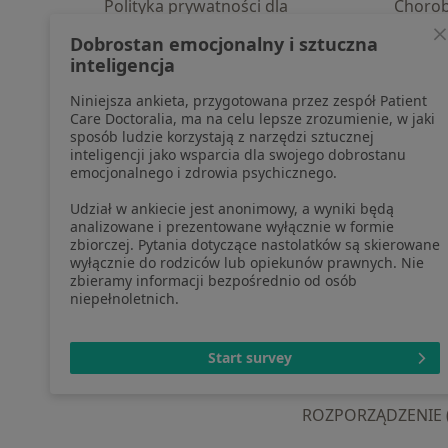
Polityka prywatności dla
Choro
profesjonalistów, których dane
Pomoc
Dobrostan emocjonalny i sztuczna
pozyskaliśmy samodzielnie
Aplika
inteligencja
Polityka cookies
Blog d
Niniejsza ankieta, przygotowana przez zespół Patient
Jak działają wyniki wyszukiwania
Care Doctoralia, ma na celu lepsze zrozumienie, w jaki
Dostępność
sposób ludzie korzystają z narzędzi sztucznej
O nas
inteligencji jako wsparcia dla swojego dobrostanu
emocjonalnego i zdrowia psychicznego.
Praca
Rekrutujemy!
Partnerzy
Udział w ankiecie jest anonimowy, a wyniki będą
Centrum prasowe
analizowane i prezentowane wyłącznie w formie
zbiorczej. Pytania dotyczące nastolatków są skierowane
Kontakt
wyłącznie do rodziców lub opiekunów prawnych. Nie
zbieramy informacji bezpośrednio od osób
niepełnoletnich.
otwiera się w now
otwiera s
o
Polska
,
Türkiye
,
España
,
Start survey
ROZPORZĄDZENIE (UE