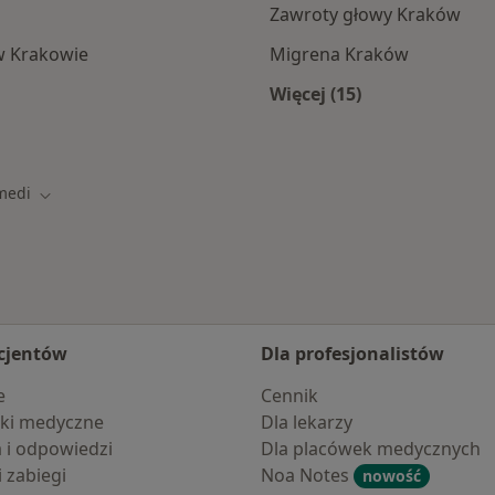
Zawroty głowy Kraków
w Krakowie
Migrena Kraków
Więcej (15)
ramach TELEMEDI
Więcej w kategorii: 
medi
asto
Zmień miasto
cjentów
Dla profesjonalistów
e
Cennik
ki medyczne
Dla lekarzy
a i odpowiedzi
Dla placówek medycznych
i zabiegi
Noa Notes
nowość