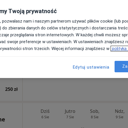
280 zł
my Twoją prywatność
, pozwalasz nam i naszym partnerom używać plików cookie (lub p
Dziś
Jutro
Sob,
Ndz,
) do zbierania danych do celów statystycznych i dostarczania treśc
6 Sie
7 Sie
8 Sie
9 Sie
zaje przeglądania stron internetowych. W każdej chwili możesz spr
wać swoje preferencje w ustawieniach. W ustawieniach znajdziesz ró
Umawianie online nie jest dostępne
prywatności stron trzecich. Więcej informacji znajdziesz w
polityka
Poproś o wizytę
Za
Edytuj ustawienia
Oslomed.pl Specjalistyczne Centrum Medyczne Kraków (ul. Pleszowska 23)
250 zł
Dziś
Jutro
Sob,
Ndz,
6 Sie
7 Sie
8 Sie
9 Sie
ne