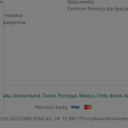
by
Baza wiedzy
Centrum Pomocy dla Specjal
cje mobilne
la pacjentów
ej karcie
ię w nowej karcie
twiera się w nowej karcie
otwiera się w nowej karcie
otwiera się w nowej karcie
otwiera się w nowej karcie
otwiera się w nowej kar
otwiera się w n
otwiera s
otw
Italia
,
Deutschland
,
Česko
,
Portugal
,
México
,
Chile
,
Brasil
,
A
Płatności kartą
) 2022/2065 (DSA) art. 24: 15.395.179 użytkowników/mies