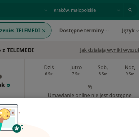
acja, badanie lub nazwisko
miasto lub dzielnica
zenie:
TELEMEDI
Dostępne terminy
Język
e z TELEMEDI
Jak działają wyniki wysz
Dziś
Jutro
Sob,
Ndz,
6 Sie
7 Sie
8 Sie
9 Sie
ek
Umawianie online nie jest dostępne
Poproś o wizytę