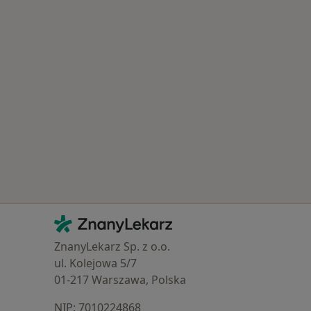
Najczęście leczone choroby
Kontakt
ZnanyLekarz - Strona główna
ZnanyLekarz Sp. z o.o.
ul. Kolejowa 5/7
01-217 Warszawa, Polska
NIP: ⁠7010224868