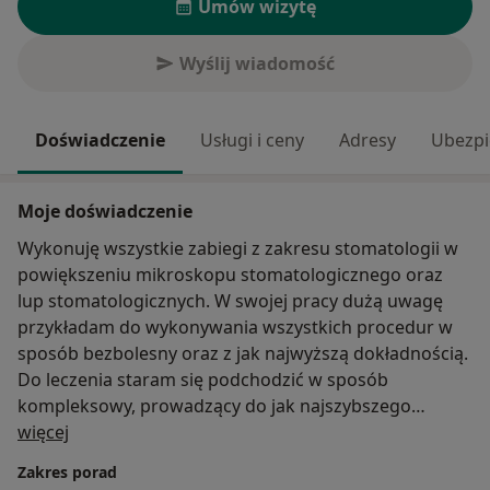
Umów wizytę
Wyślij wiadomość
Doświadczenie
Usługi i ceny
Adresy
Ubezpi
Moje doświadczenie
Wykonuję wszystkie zabiegi z zakresu stomatologii w
powiększeniu mikroskopu stomatologicznego oraz
lup stomatologicznych. W swojej pracy dużą uwagę
przykładam do wykonywania wszystkich procedur w
sposób bezbolesny oraz z jak najwyższą dokładnością.
Do leczenia staram się podchodzić w sposób
kompleksowy, prowadzący do jak najszybszego
O mnie
finiszu.
więcej
Zakres porad