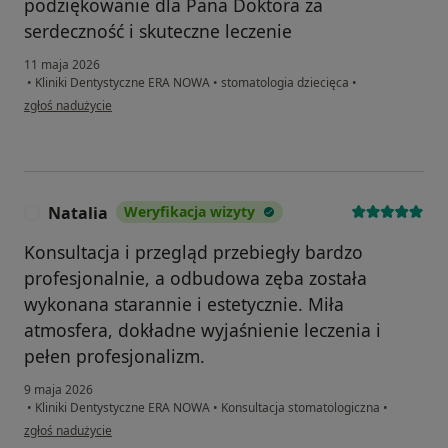
podziękowanie dla Pana Doktora za
serdeczność i skuteczne leczenie
11 maja 2026
•
Kliniki Dentystyczne ERA NOWA
•
stomatologia dziecięca
•
w opinii użytkownika Hanna P.
zgłoś nadużycie
Natalia
Weryfikacja wizyty
N
Konsultacja i przegląd przebiegły bardzo
profesjonalnie, a odbudowa zęba została
wykonana starannie i estetycznie. Miła
atmosfera, dokładne wyjaśnienie leczenia i
pełen profesjonalizm.
9 maja 2026
•
Kliniki Dentystyczne ERA NOWA
•
Konsultacja stomatologiczna
•
w opinii użytkownika Natalia
zgłoś nadużycie