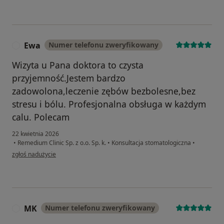
Ewa
Numer telefonu zweryfikowany
E
Wizyta u Pana doktora to czysta
przyjemność.Jestem bardzo
zadowolona,leczenie zębów bezbolesne,bez
stresu i bólu. Profesjonalna obsługa w każdym
calu. Polecam
22 kwietnia 2026
•
Remedium Clinic Sp. z o.o. Sp. k.
•
Konsultacja stomatologiczna
•
w opinii użytkownika Ewa
zgłoś nadużycie
MK
Numer telefonu zweryfikowany
M