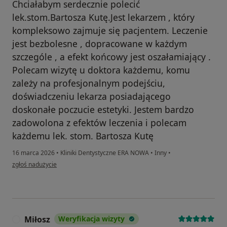
Chciałabym serdecznie polecić
lek.stom.Bartosza Kutę.Jest lekarzem , który
kompleksowo zajmuje się pacjentem. Leczenie
jest bezbolesne , dopracowane w każdym
szczególe , a efekt końcowy jest oszałamiający .
Polecam wizytę u doktora każdemu, komu
zależy na profesjonalnym podejściu,
doświadczeniu lekarza posiadającego
doskonałe poczucie estetyki. Jestem bardzo
zadowolona z efektów leczenia i polecam
każdemu lek. stom. Bartosza Kutę
16 marca 2026
•
Kliniki Dentystyczne ERA NOWA
•
Inny
•
w opinii użytkownika MK
zgłoś nadużycie
Miłosz
Weryfikacja wizyty
M