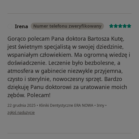
Irena
Numer telefonu zweryfikowany
I
Gorąco polecam Pana doktora Bartosza Kutę,
jest świetnym specjalistą w swojej dziedzinie,
wspaniałym człowiekiem. Ma ogromną wiedzę i
doświadczenie. Leczenie było bezbolesne, a
atmosfera w gabinecie niezwykle przyjemna,
czysto i sterylnie, nowoczesny sprzęt. Bardzo
dziękuję Panu doktorowi za uratowanie moich
zębów. Polecam!
22 grudnia 2025
•
Kliniki Dentystyczne ERA NOWA
•
Inny
•
w opinii użytkownika Irena
zgłoś nadużycie