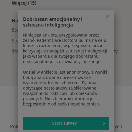
Więcej (15)
Więcej w kategorii: Najczęście leczone chorob
Dobrostan emocjonalny i
Najpopularniejsze ubezpieczenia
sztuczna inteligencja
Stomatolodzy z Allianz w Bydgoszczy
Niniejsza ankieta, przygotowana przez
zespół Patient Care Doctoralia, ma na celu
Stomatolodzy z PZU Zdrowie w Bydgoszczy
lepsze zrozumienie, w jaki sposób ludzie
korzystają z narzędzi sztucznej inteligencji
Stomatolodzy z SKOK Asekuracja w Bydgoszczy
jako wsparcia dla swojego dobrostanu
emocjonalnego i zdrowia psychicznego.
Udział w ankiecie jest anonimowy, a wyniki
będą analizowane i prezentowane
wyłącznie w formie zbiorczej. Pytania
dotyczące nastolatków są skierowane
wyłącznie do rodziców lub opiekunów
Serwis
prawnych. Nie zbieramy informacji
bezpośrednio od osób niepełnoletnich.
Regulamin
Polityka prywatności pacjentów
Polityka prywatności profesjonalistów
Start survey
Polityka prywatności dla profesjonalistów, których