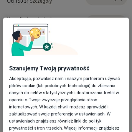
Od 150 zł
Szczegóły
Konsultacja endodontyczna
Umów wizytę
Od 200 zł
Szczegóły
Konsultacja implantologiczna
Umów wizytę
Od 150 zł
Szczegóły
Szanujemy Twoją prywatność
Pakiet higienizacyjny
Umów wizytę
350 zł
Szczegóły
Akceptując, pozwalasz nam i naszym partnerom używać
plików cookie (lub podobnych technologii) do zbierania
danych do celów statystycznych i dostarczania treści w
Stomatologia dziecięca
Umów wizytę
oparciu o Twoje zwyczaje przeglądania stron
Od 300 zł
Szczegóły
internetowych. W każdej chwili możesz sprawdzić i
zaktualizować swoje preferencje w ustawieniach. W
+ 2 usługi
ustawieniach znajdziesz również linki do polityk
prywatności stron trzecich. Więcej informacji znajdziesz