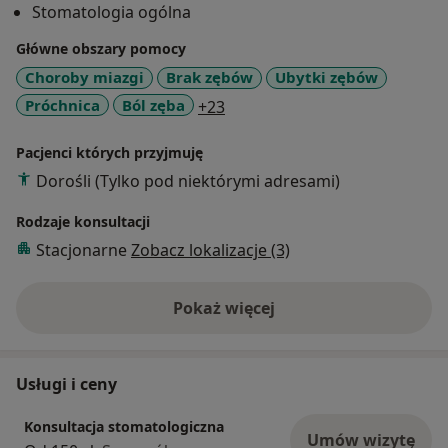
Stomatologia ogólna
Główne obszary pomocy
Choroby miazgi
Brak zębów
Ubytki zębów
a11y_sr_more_diseases
Próchnica
Ból zęba
+23
Pacjenci których przyjmuję
Dorośli (Tylko pod niektórymi adresami)
Rodzaje konsultacji
Stacjonarne
Zobacz lokalizacje (3)
Pokaż więcej
o doświadczeniu
Usługi i ceny
Konsultacja stomatologiczna
Umów wizytę