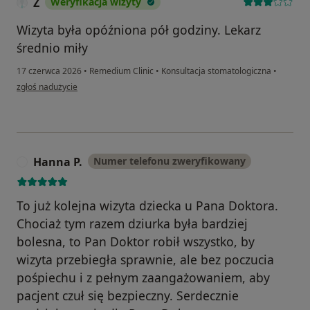
Z
Weryfikacja wizyty
Wizyta była opóźniona pół godziny. Lekarz
średnio miły
17 czerwca 2026
•
Remedium Clinic
•
Konsultacja stomatologiczna
•
w opinii użytkownika Z
zgłoś nadużycie
Hanna P.
Numer telefonu zweryfikowany
H
To już kolejna wizyta dziecka u Pana Doktora.
Chociaż tym razem dziurka była bardziej
bolesna, to Pan Doktor robił wszystko, by
wizyta przebiegła sprawnie, ale bez poczucia
pośpiechu i z pełnym zaangażowaniem, aby
pacjent czuł się bezpieczny. Serdecznie