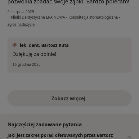
pozwoliła zbadać swoje ząbki. Bardzo polecam!
9 sierpnia 2025
•
Kliniki Dentystyczne ERA NOWA
•
Konsultacja stomatologiczna
•
w opinii użytkownika Joanna
zgłoś nadużycie
lek. dent. Bartosz Kuta
Dziękuję za opinię!
16 grudnia 2025
Zobacz więcej
opinie powyżej
Najczęściej zadawane pytania
Jaki jest zakres porad oferowanych przez Bartosz