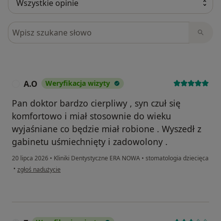
Szukaj w opiniach
A.O
Weryfikacja wizyty
A
Pan doktor bardzo cierpliwy , syn czuł się
komfortowo i miał stosownie do wieku
wyjaśniane co będzie miał robione . Wyszedł z
gabinetu uśmiechnięty i zadowolony .
20 lipca 2026
•
Kliniki Dentystyczne ERA NOWA
•
stomatologia dziecięca
w opinii użytkownika A.O
•
zgłoś nadużycie