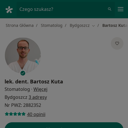
Me
Czego szukasz?
Strona Główna
Stomatolog
Bydgoszcz
Bartosz Kuta
Zmień miasto
lek. dent.
Bartosz Kuta
O specjalizacjach
Stomatolog
·
Więcej
Bydgoszcz
3 adresy
Nr PWZ: 2882352
40 opinii