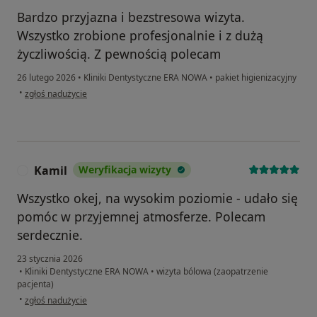
Bardzo przyjazna i bezstresowa wizyta.
Wszystko zrobione profesjonalnie i z dużą
życzliwością. Z pewnością polecam
26 lutego 2026
•
Kliniki Dentystyczne ERA NOWA
•
pakiet higienizacyjny
w opinii użytkownika Miłosz
•
zgłoś nadużycie
Kamil
Weryfikacja wizyty
K
Wszystko okej, na wysokim poziomie - udało się
pomóc w przyjemnej atmosferze. Polecam
serdecznie.
23 stycznia 2026
•
Kliniki Dentystyczne ERA NOWA
•
wizyta bólowa (zaopatrzenie
pacjenta)
w opinii użytkownika Kamil
•
zgłoś nadużycie