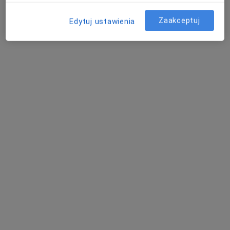
Zaakceptuj
Edytuj ustawienia
Bezpieczne płatności
lek. dent. Marietta Grytner
·
Więcej
Stomatolog
8 opinii
Chodkiewicza 19, Bydgoszcz
•
Mapa
KSE | Klinika Stomatologii Estetycznej
Konsultacja protetyczna
200 zł
Specjalista nie oferuje umawiania online pod tym adresem.