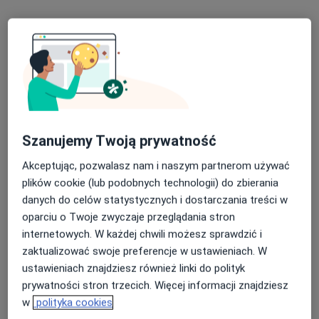
Bezpieczne płatności
Szanujemy Twoją prywatność
lek. dent. Monika Ruge
Akceptując, pozwalasz nam i naszym partnerom używać
·
Więcej
Stomatolog
plików cookie (lub podobnych technologii) do zbierania
23 opinie
danych do celów statystycznych i dostarczania treści w
Chodkiewicza 19, Bydgoszcz
•
Mapa
oparciu o Twoje zwyczaje przeglądania stron
KSE | Klinika Stomatologii Estetycznej
internetowych. W każdej chwili możesz sprawdzić i
Konsultacja protetyczna
550 zł
zaktualizować swoje preferencje w ustawieniach. W
ustawieniach znajdziesz również linki do polityk
Specjalista nie oferuje umawiania online pod tym adresem.
prywatności stron trzecich. Więcej informacji znajdziesz
Poproś o wizytę
w
polityka cookies