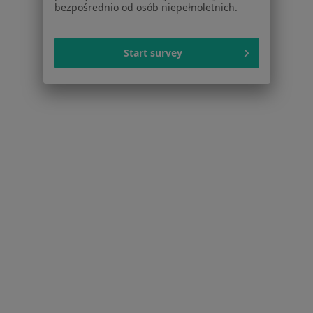
bezpośrednio od osób niepełnoletnich.
Choroby miazgi w Bydgoszczy
Braki zębowe w Bydgoszczy
Start survey
Przebarwienia zębów w Bydgoszczy
Więcej (15)
Więcej w kategorii: Schorzenia w Bydgoszczy
Strona Główna
Choroby
Choroby Przyzębia
Zmień miasto
Bydgoszcz
Zmień miasto
Serwis
Regulamin