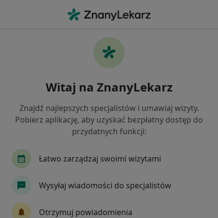
Me
Choroby Przyzębia • Bydgoszcz, kujawsko-pomorskie
Filtry
• 1
Ubezpieczenie
Map
Choroby przyzębia specjaliści w Bydgoszczy
Witaj na ZnanyLekarz
Jak działają wyniki wyszukiwania
Znajdź najlepszych specjalistów i umawiaj wizyty.
Pobierz aplikację, aby uzyskać bezpłatny dostęp do
Jakiego specjalisty szukasz?
przydatnych funkcji:
Stomatolog
Protetyk stomatologiczny
St
Łatwo zarządzaj swoimi wizytami
Wysyłaj wiadomości do specjalistów
Otrzymuj powiadomienia