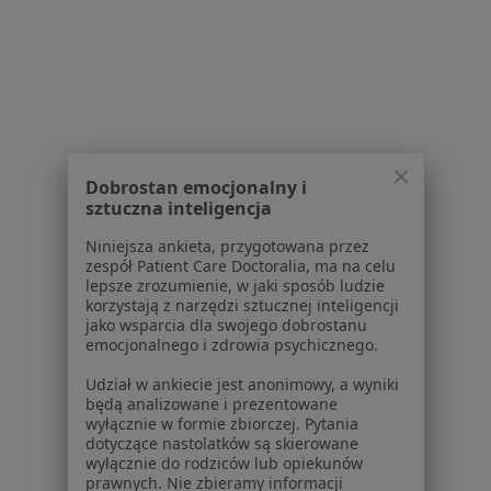
1
2
3
4
5
Powiązane wyszukiwania
W pobliżu Bydgoszczy
Choroby przyzębia w Toruniu
Choroby przyzębia w Inowrocławiu
Dobrostan emocjonalny i
sztuczna inteligencja
Choroby przyzębia w Osielsku
Niniejsza ankieta, przygotowana przez
Choroby przyzębia w Chełmży
zespół Patient Care Doctoralia, ma na celu
lepsze zrozumienie, w jaki sposób ludzie
Choroby przyzębia w Nakle nad Notecią
korzystają z narzędzi sztucznej inteligencji
jako wsparcia dla swojego dobrostanu
Więcej (5)
emocjonalnego i zdrowia psychicznego.
Więcej w kategorii: W pobliżu Bydgoszczy
Udział w ankiecie jest anonimowy, a wyniki
będą analizowane i prezentowane
Schorzenia w Bydgoszczy
wyłącznie w formie zbiorczej. Pytania
Ból zęba w Bydgoszczy
dotyczące nastolatków są skierowane
wyłącznie do rodziców lub opiekunów
Próchnica w Bydgoszczy
prawnych. Nie zbieramy informacji