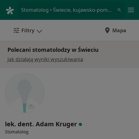
Me
Stomatolog • Świecie, kujawsko-pomorskie
Filtry
Mapa
Polecani stomatolodzy w Świeciu
Jak działają wyniki wyszukiwania
lek. dent. Adam Kruger
Stomatolog