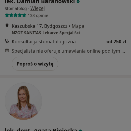
lek. Damian Baranowski
·
Więcej
Stomatolog
133 opinie
Kaszubska 17, Bydgoszcz
•
Mapa
NZOZ SANITAS Lekarze Specjaliści
Konsultacja stomatologiczna
od 250 zł
Specjalista nie oferuje umawiania online pod tym adresem.
Poproś o wizytę
lek. dent. Agata Biniecka