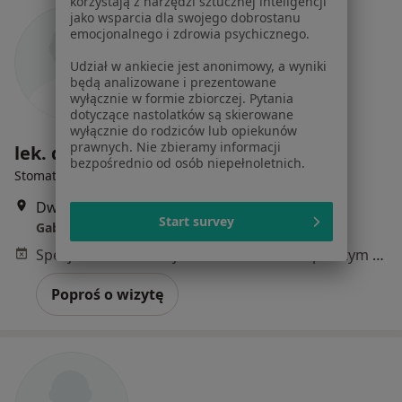
korzystają z narzędzi sztucznej inteligencji
jako wsparcia dla swojego dobrostanu
emocjonalnego i zdrowia psychicznego.
Udział w ankiecie jest anonimowy, a wyniki
będą analizowane i prezentowane
wyłącznie w formie zbiorczej. Pytania
dotyczące nastolatków są skierowane
wyłącznie do rodziców lub opiekunów
prawnych. Nie zbieramy informacji
lek. dent. Sławomir Żuk
bezpośrednio od osób niepełnoletnich.
Stomatolog
Dworcowa 39, Chełmno
•
Mapa
Start survey
Gabinet Stomatologiczny
Specjalista nie oferuje umawiania online pod tym adresem.
Poproś o wizytę