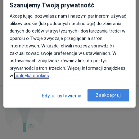
Szanujemy Twoją prywatność
Stomatolog, Protetyk stomatologiczny, Chirurg
·
Więcej
stomatologiczny
Akceptując, pozwalasz nam i naszym partnerom używać
288 opinii
plików cookie (lub podobnych technologii) do zbierania
danych do celów statystycznych i dostarczania treści w
Grenadierów 4, Bydgoszcz
•
Mapa
oparciu o Twoje zwyczaje przeglądania stron
KLINIKA IMPLANTOLOGII STOMATOLOGICZNEJ
internetowych. W każdej chwili możesz sprawdzić i
Konsultacja stomatologiczna
200 zł
zaktualizować swoje preferencje w ustawieniach. W
Specjalista nie oferuje umawiania online pod tym adresem.
ustawieniach znajdziesz również linki do polityk
prywatności stron trzecich. Więcej informacji znajdziesz
Poproś o wizytę
w
polityka cookies
Zaakceptuj
Edytuj ustawienia