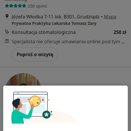
230 opinii
Józefa Włodka 7-11 lok. B301, Grudziądz
•
Mapa
Prywatna Praktyka Lekarska Tomasz Żary
Konsultacja stomatologiczna
250 zł
Specjalista nie oferuje umawiania online pod tym adresem.
Poproś o wizytę
Bezpieczne płatności
lek. dent. Sergij Isaryk