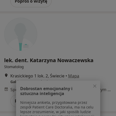
Poproś o wizytę
lek. dent. Katarzyna Nowaczewska
Stomatolog
Krasickiego 1 lok. 2, Świecie
•
Mapa
Gabinet Stomatologiczny
Dobrostan emocjonalny i
Specjalista nie oferuje umawiania online pod tym adresem.
sztuczna inteligencja
Poproś o wizytę
Niniejsza ankieta, przygotowana przez
zespół Patient Care Doctoralia, ma na celu
lepsze zrozumienie, w jaki sposób ludzie