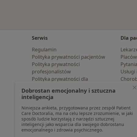
Serwis
Dla pa
Regulamin
Lekarz
Polityka prywatności pacjentów
Placów
Polityka prywatności
Pytani
profesjonalistów
Usługi 
Polityka prywatności dla
Choro
profesjonalistów, których dane
Pomoc
Dobrostan emocjonalny i sztuczna
pozyskaliśmy samodzielnie
Aplika
inteligencja
Polityka cookies
Blog d
Niniejsza ankieta, przygotowana przez zespół Patient
Jak działają wyniki wyszukiwania
Care Doctoralia, ma na celu lepsze zrozumienie, w jaki
Dostępność
sposób ludzie korzystają z narzędzi sztucznej
O nas
inteligencji jako wsparcia dla swojego dobrostanu
emocjonalnego i zdrowia psychicznego.
Praca
Rekrutujemy!