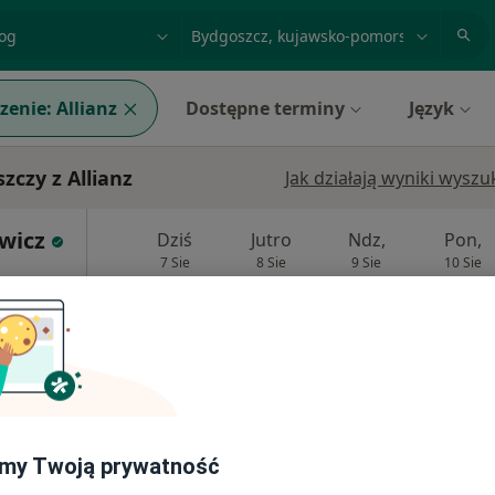
acja, badanie lub nazwisko
miasto lub dzielnica
zenie:
Allianz
Dostępne terminy
Język
czy z Allianz
Jak działają wyniki wysz
wicz
Dziś
Jutro
Ndz,
Pon,
7 Sie
8 Sie
9 Sie
10 Sie
Umawianie online nie jest dostępne
Poproś o wizytę
my Twoją prywatność