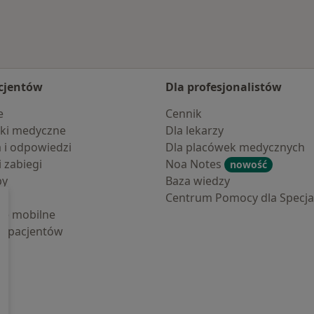
cjentów
Dla profesjonalistów
e
Cennik
ki medyczne
Dla lekarzy
a i odpowiedzi
Dla placówek medycznych
i zabiegi
Noa Notes
nowość
by
Baza wiedzy
Centrum Pomocy dla Specjal
cje mobilne
la pacjentów