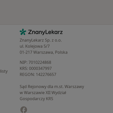
Kontakt
ZnanyLekarz - Strona główna
ZnanyLekarz Sp. z o.o.
ul. Kolejowa 5/7
01-217 Warszawa, Polska
NIP: ⁠7010224868
KRS: ⁠0000347997
isty
REGON: ⁠142276657
Sąd Rejonowy dla m.st. Warszawy
w Warszawie XII Wydział
Gospodarczy KRS
Facebook
otwiera się w nowej karcie