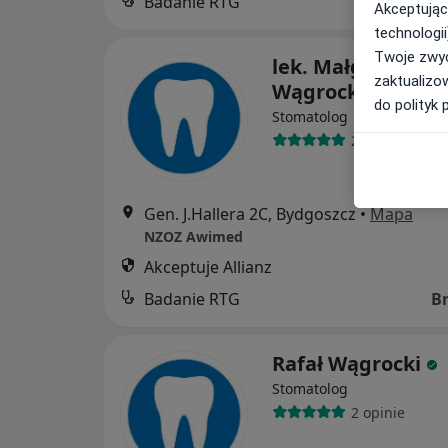
Badanie RTG
B
Akceptując
technologii
Twoje zwyc
lek. Małgorzata D
zaktualizo
Wągrocka
do polityk 
Stomatolog
2 opinie
Gen. J.Hallera 2C, Bydgoszcz
•
Mapa
NZOZ Awimed
Akceptuje Allianz
Badanie RTG
B
Rafał Wągrocki
Stomatolog
2 opinie