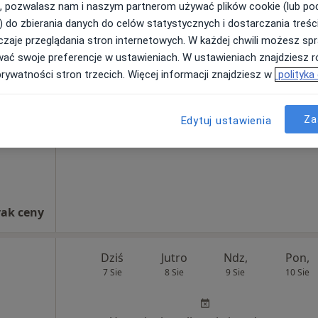
rak ceny
, pozwalasz nam i naszym partnerom używać plików cookie (lub p
) do zbierania danych do celów statystycznych i dostarczania treśc
zaje przeglądania stron internetowych. W każdej chwili możesz spr
adej-
Dziś
Jutro
Ndz,
Pon,
wać swoje preferencje w ustawieniach. W ustawieniach znajdziesz ró
7 Sie
8 Sie
9 Sie
10 Sie
prywatności stron trzecich. Więcej informacji znajdziesz w
polityka
Umawianie online nie jest dostępne
Za
Edytuj ustawienia
Poproś o wizytę
rak ceny
Dziś
Jutro
Ndz,
Pon,
7 Sie
8 Sie
9 Sie
10 Sie