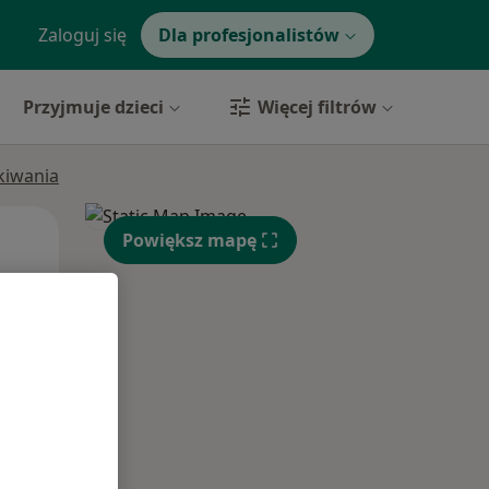
Zaloguj się
Dla profesjonalistów
Przyjmuje dzieci
Więcej filtrów
ukiwania
Wt,
Śr,
Czw,
Powiększ mapę
11 Sie
12 Sie
13 Sie