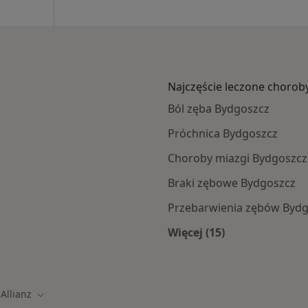
Najczęście leczone chorob
Ból zęba Bydgoszcz
Próchnica Bydgoszcz
Choroby miazgi Bydgoszcz
Braki zębowe Bydgoszcz
Przebarwienia zębów Byd
Więcej (15)
mach Allianz
Więcej w kategorii: 
Allianz
ń miasto
Zmień miasto