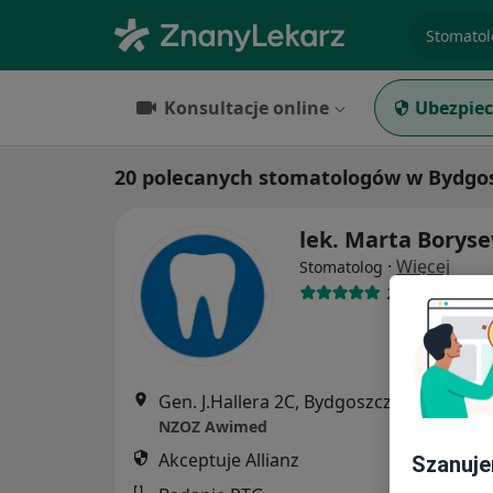
specjaliz
Konsultacje online
Ubezpiec
20 polecanych stomatologów w Bydgosz
lek. Marta Boryse
·
Więcej
Stomatolog
2 opinie
Gen. J.Hallera 2C, Bydgoszcz
•
Mapa
NZOZ Awimed
Akceptuje Allianz
Szanuje