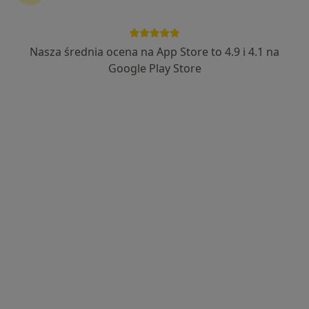
Nasza średnia ocena na App Store to 4.9 i 4.1 na
Google Play Store
Wyróżniony
ALFA-MED Centrum Medyczno-
Stomatologiczne
·
Więcej
Stomatologia, Stomatologia dziecięca, Chirurgia
44 opinie
Adres 1
Adres 2
Jana Pestalozziego 7, Bydgoszcz
•
Mapa
Konsultacja stomatologiczna
260 zł
Pokaż więcej usług
lek. dent. Paulina
lek. dent. Radosław
lek. dent. Bartłomiej