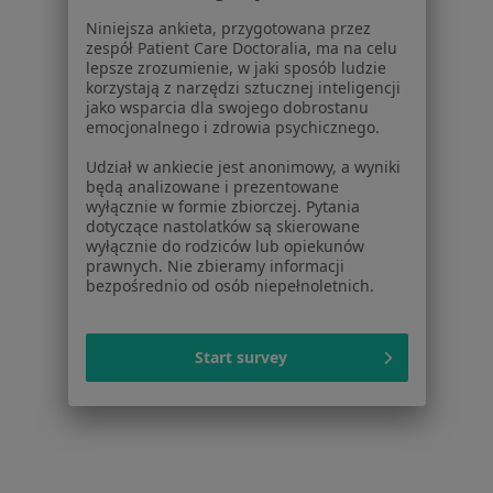
Leczenie próchnicy w Bydgoszczy
Niniejsza ankieta, przygotowana przez
zespół Patient Care Doctoralia, ma na celu
Wypełnienie kompozytowe w Bydgoszczy
lepsze zrozumienie, w jaki sposób ludzie
korzystają z narzędzi sztucznej inteligencji
Leczenie kanałowe w Bydgoszczy
jako wsparcia dla swojego dobrostanu
emocjonalnego i zdrowia psychicznego.
Stomatologia zachowawcza w Bydgoszczy
Udział w ankiecie jest anonimowy, a wyniki
Więcej (15)
będą analizowane i prezentowane
Więcej w kategorii: Usługi w Bydgoszczy
wyłącznie w formie zbiorczej. Pytania
dotyczące nastolatków są skierowane
Popularne specjalizacje
wyłącznie do rodziców lub opiekunów
prawnych. Nie zbieramy informacji
Stomatolodzy w Bydgoszczy
bezpośrednio od osób niepełnoletnich.
Psycholodzy w Bydgoszczy
Interniści w Bydgoszczy
Start survey
Ginekolodzy w Bydgoszczy
Fizjoterapeuci w Bydgoszczy
Więcej (15)