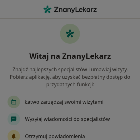
Me
Konsultacja Stomatologiczna • Bydgoszcz, kujawsko-pomorskie
Filtry
• 1
Ubezpieczenie
Map
Konsultacja stomatologiczna specjaliści w
Witaj na ZnanyLekarz
Bydgoszczy
Jak działają wyniki wyszukiwania
Znajdź najlepszych specjalistów i umawiaj wizyty.
Pobierz aplikację, aby uzyskać bezpłatny dostęp do
przydatnych funkcji:
Jakiego specjalisty szukasz?
Stomatolog
Protetyk stomatologiczny
Ch
Łatwo zarządzaj swoimi wizytami
Wysyłaj wiadomości do specjalistów
Otrzymuj powiadomienia