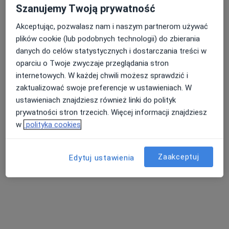
Szanujemy Twoją prywatność
Akceptując, pozwalasz nam i naszym partnerom używać
plików cookie (lub podobnych technologii) do zbierania
danych do celów statystycznych i dostarczania treści w
oparciu o Twoje zwyczaje przeglądania stron
internetowych. W każdej chwili możesz sprawdzić i
Bezpieczne płatności
zaktualizować swoje preferencje w ustawieniach. W
lek. dent. Magdalena Kudlińska
ustawieniach znajdziesz również linki do polityk
Stomatolog
prywatności stron trzecich. Więcej informacji znajdziesz
208 opinii
w
polityka cookies
Adres 1
Adres 2
Zaakceptuj
Edytuj ustawienia
Władysława Dziewulskiego 29B, Toruń
•
Mapa
Centrum Stomatologii Dentus
Konsultacja stomatologiczna
250 zł
Specjalista nie oferuje umawiania online pod tym adresem.