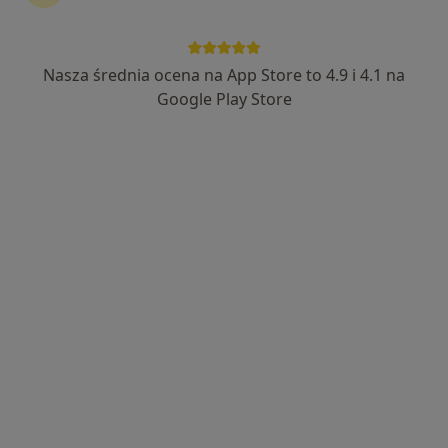
lek. dent. Adrian Wajer
·
Więcej
Stomatolog
Nasza średnia ocena na App Store to 4.9 i 4.1 na
24 opinie
Google Play Store
Poznańska 18, Inowrocław
•
Mapa
Dental Primus
Konsultacja stomatologiczna
od 100 zł
Specjalista nie oferuje umawiania online pod tym adresem.
Poproś o wizytę