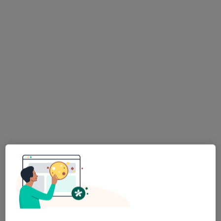
Bezpieczne płatności
dr Jakub Mysyk
·
Więcej
Stomatolog
8 opinii
Chełmińska 21, Toruń
•
Mapa
Centrum Stomatologii Dentus
Konsultacja stomatologiczna
250 zł
Specjalista nie oferuje umawiania online pod tym adresem.
Poproś o wizytę