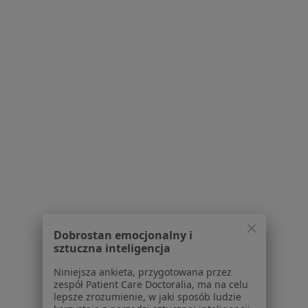
Młyńska 53G, Inowrocław
•
Mapa
Gabinet Stomatologiczny
Specjalista nie oferuje umawiania online pod tym adresem.
Poproś o wizytę
Dobrostan emocjonalny i
lek. dent. Marzenna Teresa Osińska-
sztuczna inteligencja
Mezer
Niniejsza ankieta, przygotowana przez
Stomatolog
zespół Patient Care Doctoralia, ma na celu
Lotnicza 54, Inowrocław
•
Mapa
lepsze zrozumienie, w jaki sposób ludzie