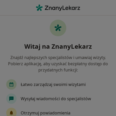
Me
Stomatolog • Inowrocław, kujawsko-pomorskie
Filtry
Ubezpieczenie
Mapa
Polecani stomatolodzy w Inowrocławiu
Witaj na ZnanyLekarz
Jak działają wyniki wyszukiwania
Znajdź najlepszych specjalistów i umawiaj wizyty.
Pobierz aplikację, aby uzyskać bezpłatny dostęp do
Wybierz swoje ubezpieczenie
przydatnych funkcji:
Łatwo zarządzaj swoimi wizytami
Wysyłaj wiadomości do specjalistów
Otrzymuj powiadomienia