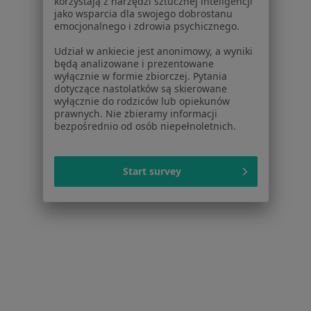
korzystają z narzędzi sztucznej inteligencji
Specjalista nie oferuje umawiania online pod tym adresem.
jako wsparcia dla swojego dobrostanu
emocjonalnego i zdrowia psychicznego.
Poproś o wizytę
Udział w ankiecie jest anonimowy, a wyniki
będą analizowane i prezentowane
wyłącznie w formie zbiorczej. Pytania
dotyczące nastolatków są skierowane
wyłącznie do rodziców lub opiekunów
prawnych. Nie zbieramy informacji
bezpośrednio od osób niepełnoletnich.
Start survey
lek. dent. Barbara Olczykowska
·
Więcej
Stomatolog
2 opinie
świętego Jana 3, Pakość
•
Mapa
Gabinet Stomatologiczny
Specjalista nie oferuje umawiania online pod tym adresem.