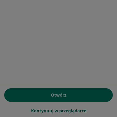
Poproś o wizytę
Jerzy Zawada
Stomatolog
33 opinie
Królowej Jadwigi 29 , Inowrocław
•
Mapa
Gabinet Stomatologiczny
Otwórz
Specjalista nie oferuje umawiania online pod tym adresem.
Poproś o wizytę
Kontynuuj w przeglądarce