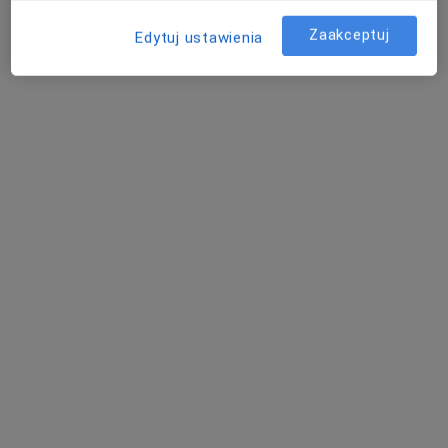
Centrum Medyczne LUX MED Stomatologia Bydgoszcz - Fordońska 2
Zaakceptuj
Edytuj ustawienia
Konsultacja protetyczna
od 180 zł
Specjalista nie oferuje umawiania online pod tym adresem.
Poproś o wizytę
dr n. med. Elżbieta Małgorzata Kowal
·
Więcej
Stomatolog
76 opinii
SABAŁY 4, Bydgoszcz
•
Mapa