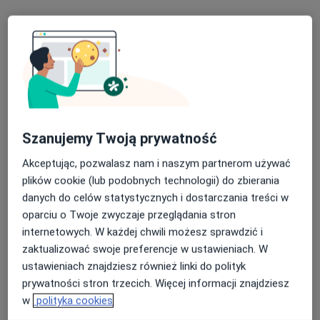
Specjalista nie oferuje umawiania online pod tym adresem.
Poproś o wizytę
Szanujemy Twoją prywatność
Akceptując, pozwalasz nam i naszym partnerom używać
plików cookie (lub podobnych technologii) do zbierania
danych do celów statystycznych i dostarczania treści w
lek. dent. Nadia Zidan
oparciu o Twoje zwyczaje przeglądania stron
·
Więcej
Stomatolog
internetowych. W każdej chwili możesz sprawdzić i
7 opinii
zaktualizować swoje preferencje w ustawieniach. W
ustawieniach znajdziesz również linki do polityk
Adres 1
Adres 2
prywatności stron trzecich. Więcej informacji znajdziesz
w
polityka cookies
Fordońska 2, Bydgoszcz
•
Mapa