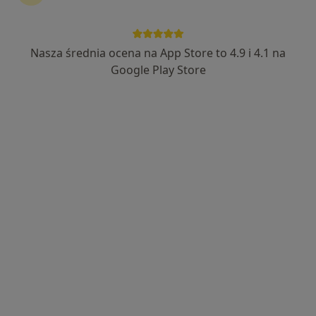
Nasza średnia ocena na App Store to 4.9 i 4.1 na
Google Play Store
Bezpieczne płatności
lek. dent. Yevhenii Tokarskyi
·
Więcej
Stomatolog
9 opinii
Waryńskiego 51, Bydgoszcz
•
Mapa
Centrum Stomatologii Dentus
Konsultacja stomatologiczna
250 zł
Specjalista nie oferuje umawiania online pod tym adresem.
Poproś o wizytę