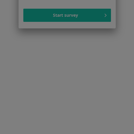
Braki zębowe w Bydgoszczy
Start survey
Przebarwienia zębów w Bydgoszczy
Więcej (15)
Więcej w kategorii: Schorzenia w Bydgoszczy
Strona Główna
Choroby
Choroby Jamy Ustnej
Zmień mias
Bydgoszcz
Zmień miasto
Serwis
Regulamin
Polityka prywatności pacjentów