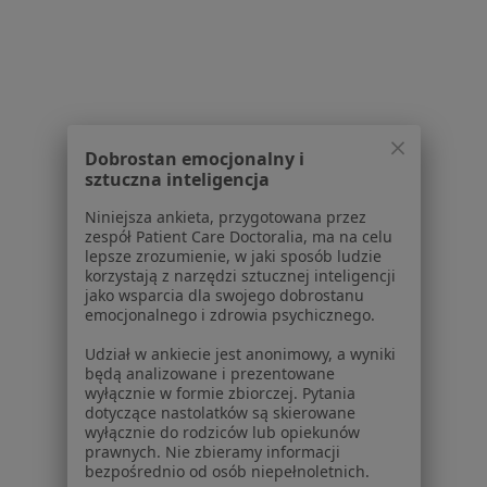
1
2
3
Powiązane wyszukiwania
W pobliżu Bydgoszczy
Dobrostan emocjonalny i
Choroby jamy ustnej w Toruniu
sztuczna inteligencja
Choroby jamy ustnej w Inowrocławiu
Niniejsza ankieta, przygotowana przez
zespół Patient Care Doctoralia, ma na celu
Choroby jamy ustnej w Osielsku
lepsze zrozumienie, w jaki sposób ludzie
korzystają z narzędzi sztucznej inteligencji
Choroby jamy ustnej w Łochowie
jako wsparcia dla swojego dobrostanu
emocjonalnego i zdrowia psychicznego.
Choroby jamy ustnej w Brzozy
Udział w ankiecie jest anonimowy, a wyniki
Schorzenia w Bydgoszczy
będą analizowane i prezentowane
wyłącznie w formie zbiorczej. Pytania
Ból zęba w Bydgoszczy
dotyczące nastolatków są skierowane
wyłącznie do rodziców lub opiekunów
Próchnica w Bydgoszczy
prawnych. Nie zbieramy informacji
bezpośrednio od osób niepełnoletnich.
Choroby miazgi w Bydgoszczy