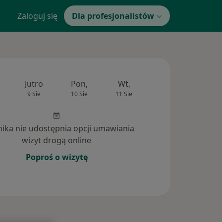
Zaloguj się
Dla profesjonalistów
Jutro
Pon,
Wt,
Śr,
Czw
9 Sie
10 Sie
11 Sie
12 Sie
13 Si
inika nie udostępnia opcji umawiania
wizyt drogą online
Poproś o wizytę