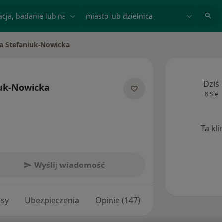
acja, badanie lub nazwisko
miasto lub dzielnica
a Stefaniuk-Nowicka
to
Dziś
iuk-Nowicka
8 Sie
jalizacjach
Ta kl
Wyślij wiadomość
esy
Ubezpieczenia
Opinie (147)