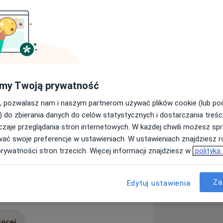
a Wydziale lekarskim w 1970 roku.
dni Lekarze Specjaliści Sp. J. od 2009 roku.
my Twoją prywatność
, pozwalasz nam i naszym partnerom używać plików cookie (lub p
esiączkowania
Endometrioza
) do zbierania danych do celów statystycznych i dostarczania treśc
a11y_sr_more_diseases
+8
zaje przeglądania stron internetowych. W każdej chwili możesz spr
wać swoje preferencje w ustawieniach. W ustawieniach znajdziesz ró
prywatności stron trzecich. Więcej informacji znajdziesz w
polityka
Za
Edytuj ustawienia
ęcej