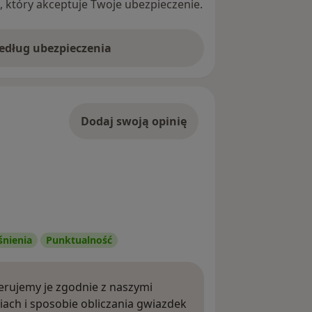
ę, który akceptuje Twoje ubezpieczenie.
według ubezpieczenia
Dodaj swoją opinię
śnienia
Punktualność
rujemy je zgodnie z naszymi
iach i sposobie obliczania gwiazdek