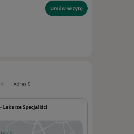
Umów wizytę
 4
Adres 5
 Lekarze Specjaliści
 mapę