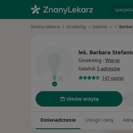
specjaliz
Strona Główna
Ginekolog
Gdańsk
Barbar
Zmień mias
lek.
Barbara Stefan
O spec
Ginekolog
·
Więcej
Gdańsk
5 adresów
147 opinii
Umów wizytę
Doświadczenie
Usługi i ceny
Adr