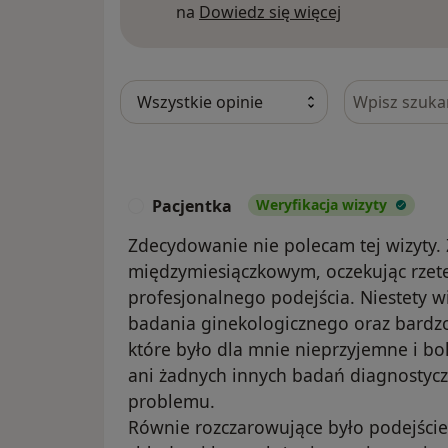
Dowiedz się w
na
Dowiedz się więcej
Szukaj w opi
Pacjentka
Weryfikacja wizyty
P
Zdecydowanie nie polecam tej wizyty.
międzymiesiączkowym, oczekując rzetel
profesjonalnego podejścia. Niestety wi
badania ginekologicznego oraz bardz
które było dla mnie nieprzyjemne i b
ani żadnych innych badań diagnostyc
problemu.
Równie rozczarowujące było podejście