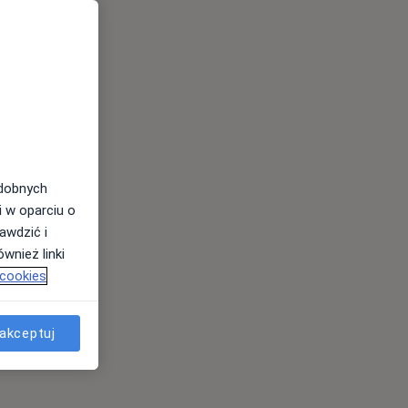
odobnych
i w oparciu o
awdzić i
wnież linki
 cookies
akceptuj