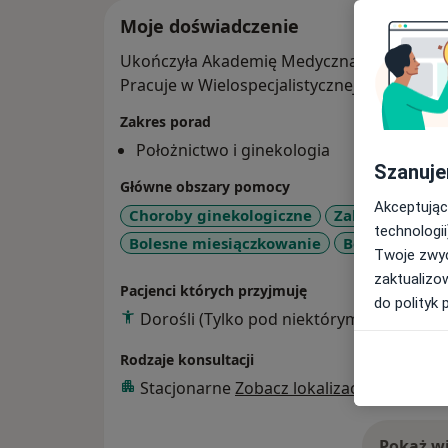
Moje doświadczenie
Ukończyła Akademię Medyczną w Gdańsku n
Pracuje w Wielospecjalistycznej Przycho
Zakres porad
Położnictwo i ginekologia
Szanuje
Główne obszary pomocy
Akceptując
Choroby ginekologiczne
Zaburzenia mi
technologii
Bolesne miesiączkowanie
Ból miednicy
Twoje zwyc
zaktualizo
Pacjenci których przyjmuję
do polityk 
Dorośli (Tylko pod niektórymi adresami)
Rodzaje konsultacji
Stacjonarne
Zobacz lokalizacje (1)
Pokaż wi