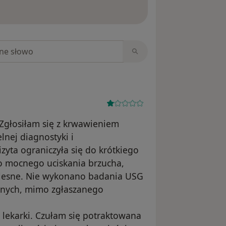
ięcej o opiniach
niach
 Zgłosiłam się z krwawieniem
nej diagnostyki i
zyta ograniczyła się do krótkiego
o mocnego uciskania brzucha,
olesne. Nie wykonano badania USG
znych, mimo zgłaszanego
 lekarki. Czułam się potraktowana