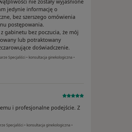
wątpliwości nie zostały wyjaśnione
am jedynie informację o
czne, bez szerszego omówienia
lanu postępowania.
 z gabinetu bez poczucia, że mój
zowany lub potraktowany
zczarowujące doświadczenie.
arze Specjaliści
•
konsultacja ginekologiczna
•
emu i profesjonalne podejście. Z
rze Specjaliści
•
konsultacja ginekologiczna
•