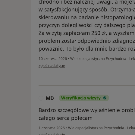
chłodno i bez należnej uwagi, a moje 
w satysfakcjonujący sposób. Otrzymał
skierowaniu na badanie histopatologi
przyczyn dolegliwości czy dalszego p
Za wizytę zapłaciłam 250 zł, a wyszłam
problem został odpowiednio zdiagno
poważnie. To było dla mnie bardzo ro
10 czerwca 2026
•
Wielospecjalistyczna Przychodnia - Lek
w opinii użytkownika Pacjentka
zgłoś nadużycie
MD
Weryfikacja wizyty
M
Bardzo szczegółowe wyjaśnienie probl
całego serca polecam
1 czerwca 2026
•
Wielospecjalistyczna Przychodnia - Leka
w opinii użytkownika MD
zgłoś nadużycie