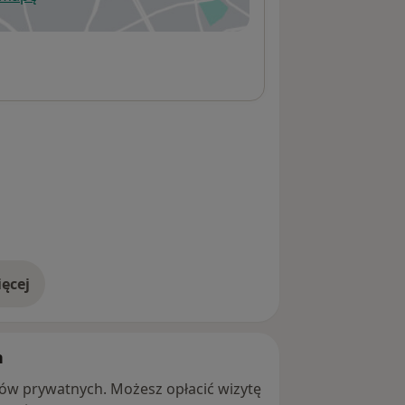
wiera się w nowej karcie
ęcej
adresie
h
ntów prywatnych. Możesz opłacić wizytę