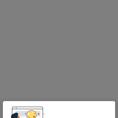
lek. Joanna Samodzewicz
·
Ginekolog, Lekarz wykonujący zabiegi medycyny estetycznej
Więcej
97 opinii
Adres 1
Adres 2
aleja Rzeczypospolitej 4/parter, Gdańsk
•
Mapa
Centrum Zdrowia MAM
Konsultacja ginekologiczna
od 280 zł
Specjalista nie oferuje umawiania online pod tym adresem.
Poproś o wizytę