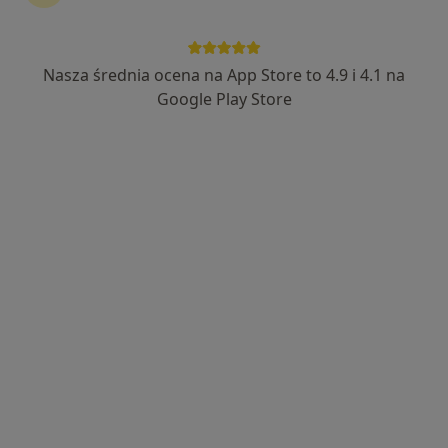
Nasza średnia ocena na App Store to 4.9 i 4.1 na
lek. Marek Korożan
Google Play Store
·
Więcej
Ginekolog
837 opinii
Adres 1
Adres 2
Tartaczna 2/1a, Gdańsk
•
Mapa
Centrum Medyczne Tartaczna 2
Konsultacja ginekologiczna
400 zł
Specjalista nie oferuje umawiania online pod tym adresem.
Poproś o wizytę