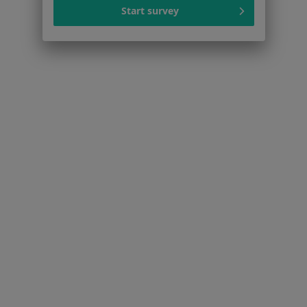
Więcej (12)
Start survey
Więcej w kategorii: Inne dzielnice w Gdańsku
Ginekolodzy Gdańsk Wrzeszcz Górny
Serwis
Regulamin
Polityka prywatności pacjentów
Polityka prywatności profesjonalistów
Polityka prywatności dla profesjonalistów, których
dane pozyskaliśmy samodzielnie
Polityka cookies
Jak działają wyniki wyszukiwania