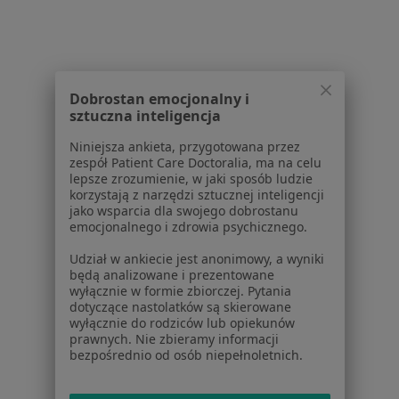
Konsultacja ginekologiczna + USG
250 zł
Specjalista nie oferuje umawiania online pod tym adresem.
Poproś o wizytę
Dobrostan emocjonalny i
sztuczna inteligencja
1
2
3
4
5
...
15
Niniejsza ankieta, przygotowana przez
zespół Patient Care Doctoralia, ma na celu
lepsze zrozumienie, w jaki sposób ludzie
Powiązane wyszukiwania
korzystają z narzędzi sztucznej inteligencji
jako wsparcia dla swojego dobrostanu
Inne dzielnice w Gdańsku
emocjonalnego i zdrowia psychicznego.
Ginekolodzy Aniołki
Udział w ankiecie jest anonimowy, a wyniki
będą analizowane i prezentowane
Ginekolodzy Żabianka
wyłącznie w formie zbiorczej. Pytania
dotyczące nastolatków są skierowane
Ginekolodzy Oliwa
wyłącznie do rodziców lub opiekunów
prawnych. Nie zbieramy informacji
Ginekolodzy Osowa
bezpośrednio od osób niepełnoletnich.
Ginekolodzy Strzyża