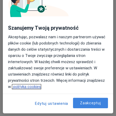
Szanujemy Twoją prywatność
Akceptując, pozwalasz nam i naszym partnerom używać
plików cookie (lub podobnych technologii) do zbierania
danych do celów statystycznych i dostarczania treści w
prof. dr hab. n. med. Krzysztof Łukaszuk
oparciu o Twoje zwyczaje przeglądania stron
·
Więcej
Ginekolog, Endokrynolog, Androlog
internetowych. W każdej chwili możesz sprawdzić i
216 opinii
zaktualizować swoje preferencje w ustawieniach. W
ustawieniach znajdziesz również linki do polityk
Adres
Online
prywatności stron trzecich. Więcej informacji znajdziesz
w
polityka cookies
al. Aleja Gen. Józefa Hallera, 134/229, Gdańsk
•
Mapa
OVUM Specjalistyczny Gabinet diagnostyki ginekologiczno-położniczej
Zaakceptuj
Edytuj ustawienia
Konsultacja leczenia niepłodności (kolejna wizyta)
od 400 zł