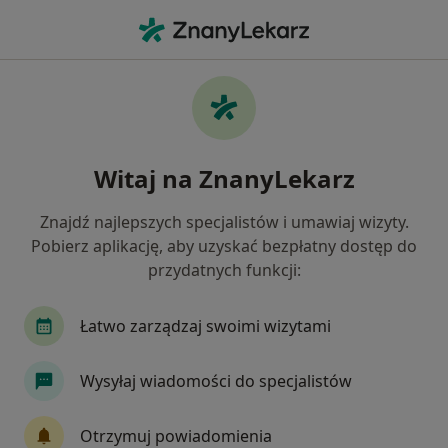
Me
Ginekolog • Wrzeszcz Górny, Gdańsk, pomorskie
Filtry
Ubezpieczenie
Mapa
Ginekolodzy Gdańsk Wrzeszcz Górny
Witaj na ZnanyLekarz
Jak działają wyniki wyszukiwania
Znajdź najlepszych specjalistów i umawiaj wizyty.
Pobierz aplikację, aby uzyskać bezpłatny dostęp do
Wybierz swoje ubezpieczenie
przydatnych funkcji:
NFZ
Allianz
Compensa
JP MEDICA
Łatwo zarządzaj swoimi wizytami
Wysyłaj wiadomości do specjalistów
Otrzymuj powiadomienia