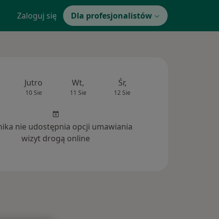
Zaloguj się
Dla profesjonalistów
Jutro
Wt,
Śr,
Czw,
Pt,
10 Sie
11 Sie
12 Sie
13 Sie
14 Si
inika nie udostępnia opcji umawiania
wizyt drogą online