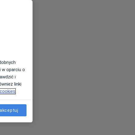
odobnych
i w oparciu o
awdzić i
wnież linki
 cookies
akceptuj