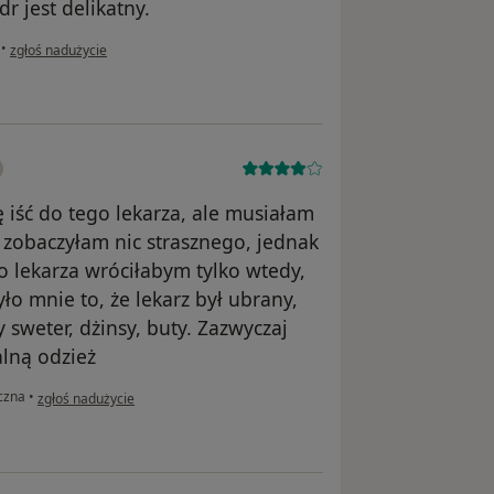
dr jest delikatny.
w opinii użytkownika Basia
•
zgłoś nadużycie
 iść do tego lekarza, ale musiałam
e zobaczyłam nic strasznego, jednak
o lekarza wróciłabym tylko wtedy,
ło mnie to, że lekarz był ubrany,
 sweter, dżinsy, buty. Zazwyczaj
alną odzież
w opinii użytkownika Magda
czna
•
zgłoś nadużycie