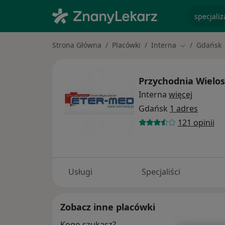
specjaliz
Strona Główna
Placówki
Interna
Gdańsk
Zmień miasto
Przychodnia Wielo
Interna
więcej
Gdańsk
1 adres
121 opinii
Usługi
Specjaliści
Zobacz inne placówki
Kogo szukasz?