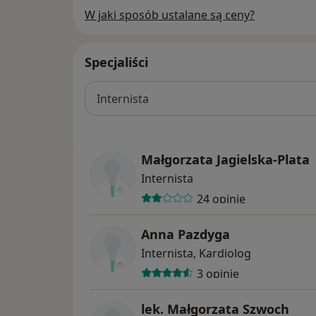
W jaki sposób ustalane są ceny?
Specjaliści
Internista
Małgorzata Jagielska-Plata
Internista
24 opinie
Anna Pazdyga
Internista, Kardiolog
3 opinie
lek. Małgorzata Szwoch