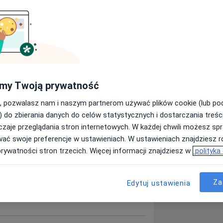
nekolog
Neurolog
yngolog
Okulista
Dermatolog
my Twoją prywatność
Szukaj innej specjalizacji
, pozwalasz nam i naszym partnerom używać plików cookie (lub p
) do zbierania danych do celów statystycznych i dostarczania treśc
zaje przeglądania stron internetowych. W każdej chwili możesz spr
wać swoje preferencje w ustawieniach. W ustawieniach znajdziesz ró
prywatności stron trzecich. Więcej informacji znajdziesz w
polityka
Za
Edytuj ustawienia