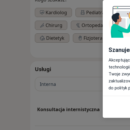
Kardiolog
Pediatra
Gi
Chirurg
Ortopeda
Lar
Dietetyk
Fizjoterapeuta
Szanuje
Akceptując
technologii
Usługi
Twoje zwyc
zaktualizo
Interna
do polityk 
Konsultacja internistyczna