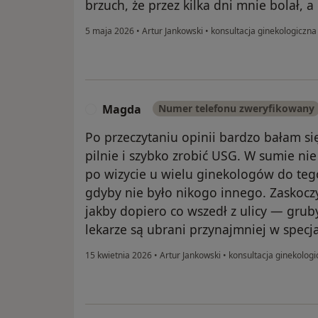
brzuch, że przez kilka dni mnie bolał, a 
5 maja 2026
•
Artur Jankowski
•
konsultacja ginekologiczna
Magda
Numer telefonu zweryfikowany
M
Po przeczytaniu opinii bardzo bałam się
pilnie i szybko zrobić USG. W sumie ni
po wizycie u wielu ginekologów do teg
gdyby nie było nikogo innego. Zaskoczy
jakby dopiero co wszedł z ulicy — gruby
lekarze są ubrani przynajmniej w specj
15 kwietnia 2026
•
Artur Jankowski
•
konsultacja ginekologi