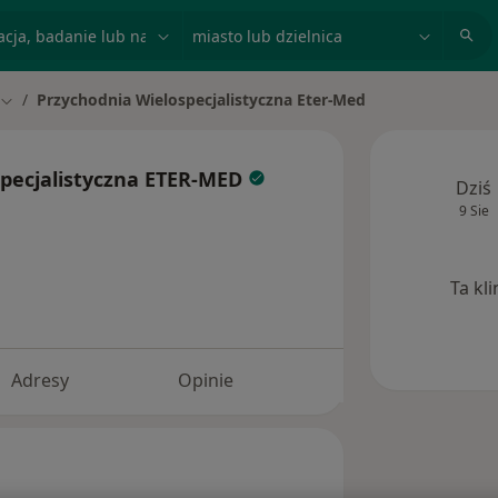
acja, badanie lub nazwisko
miasto lub dzielnica
Przychodnia Wielospecjalistyczna Eter-Med
Zmień miasto
specjalistyczna ETER-MED
Dziś
9 Sie
Ta kl
Adresy
Opinie