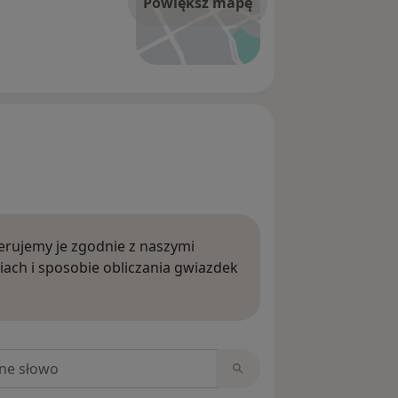
Powiększ mapę
rujemy je zgodnie z naszymi
iach i sposobie obliczania gwiazdek
ięcej o opiniach
niach