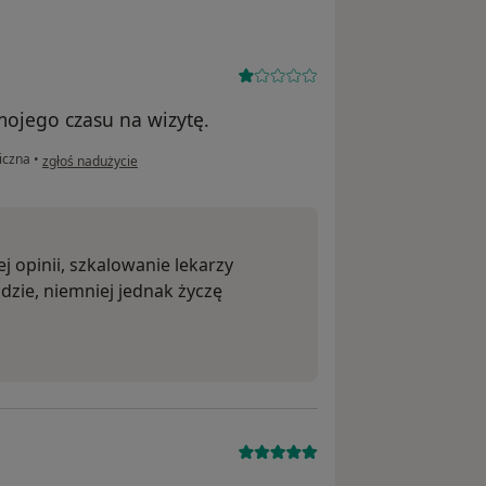
mojego czasu na wizytę.
w opinii użytkownika Marek
iczna
•
zgłoś nadużycie
ej opinii, szkalowanie lekarzy
zie, niemniej jednak życzę