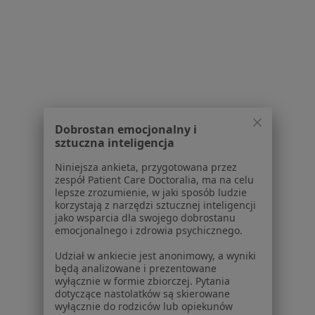
Brak dostępnych specjalistów z wolnymi terminami w tym centrum medycznym.
Pokaż profil
Powiązane wyszukiwania
|
Oferty pracy - Ginekolog
W pobliżu Nowego Dworu Gdańskiego
Dobrostan emocjonalny i
sztuczna inteligencja
Ginekolodzy w Gdańsku
Niniejsza ankieta, przygotowana przez
Ginekolodzy w Gdyni
zespół Patient Care Doctoralia, ma na celu
lepsze zrozumienie, w jaki sposób ludzie
Ginekolodzy w Elblągu
korzystają z narzędzi sztucznej inteligencji
jako wsparcia dla swojego dobrostanu
Ginekolodzy w Sopocie
emocjonalnego i zdrowia psychicznego.
Ginekolodzy w Tczewie
Udział w ankiecie jest anonimowy, a wyniki
będą analizowane i prezentowane
Więcej (13)
wyłącznie w formie zbiorczej. Pytania
Więcej w kategorii: W pobliżu Nowego Dworu
dotyczące nastolatków są skierowane
wyłącznie do rodziców lub opiekunów