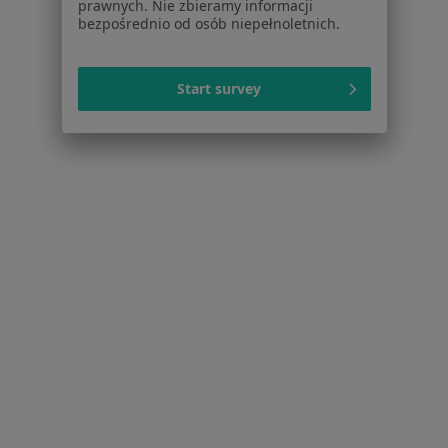
prawnych. Nie zbieramy informacji
bezpośrednio od osób niepełnoletnich.
Strona Główna
Ginekolog
Nowy Dwór Gdański
Zmień miasto
Start survey
Serwis
Regulamin
Polityka prywatności pacjentów
Polityka prywatności profesjonalistów
Polityka prywatności dla profesjonalistów, których
dane pozyskaliśmy samodzielnie
Polityka cookies
Jak działają wyniki wyszukiwania
Dostępność
O nas
Praca
Rekrutujemy!