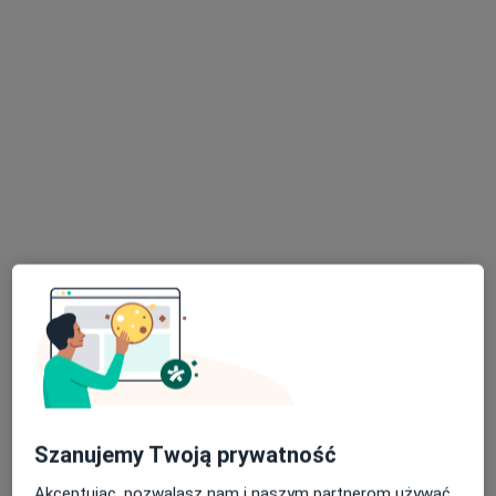
Ginekolog
15 opinii
Kwiatowa 1, Stegna
•
Mapa
Specjalistyczna Praktyka Położniczo-Ginekologiczna.
Specjalista nie oferuje umawiania online pod tym adresem.
Poproś o wizytę
Dostępni specjaliści
Specjaliści znajdują się poza Nowy Dwór Gdański,
pomorskie, w obszarach bliskich Twojemu
wyszukiwaniu.
Szanujemy Twoją prywatność
Akceptując, pozwalasz nam i naszym partnerom używać