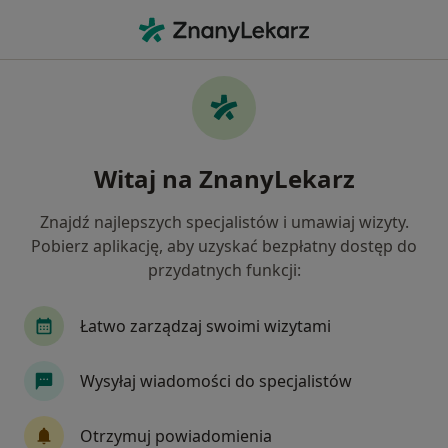
Me
Ginekolog • Nowy Dwór Gdański, pomorskie
Filtry
Mapa
Polecani ginekolodzy w Nowym Dworze
Witaj na ZnanyLekarz
Gdańskim
Jak działają wyniki wyszukiwania
Znajdź najlepszych specjalistów i umawiaj wizyty.
Pobierz aplikację, aby uzyskać bezpłatny dostęp do
przydatnych funkcji:
Łatwo zarządzaj swoimi wizytami
Wysyłaj wiadomości do specjalistów
Tomasz Neumann
Otrzymuj powiadomienia
Ginekolog