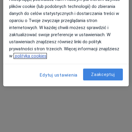
plików cookie (lub podobnych technologii) do zbierania
danych do celów statystycznych i dostarczania treści w
oparciu o Twoje zwyczaje przeglądania stron
internetowych. W każdej chwili możesz sprawdzić i
lek. Izabela Macinkiewicz
zaktualizować swoje preferencje w ustawieniach. W
·
Ginekolog, Lekarz wykonujący zabiegi medycyny estetycznej
ustawieniach znajdziesz również linki do polityk
Więcej
prywatności stron trzecich. Więcej informacji znajdziesz
1103 opinie
w
polityka cookies
Adres 1
Adres 2
Adres 3
Zaakceptuj
Edytuj ustawienia
Uni-Med ul. Gdyńska 51, Elbląg
•
Mapa
Specjalistyczna Praktyka Lekarska lek. Izabela Macinkiewicz specjalista ginekolog-położnik
Antykoncepcja awaryjna
270 zł
Specjalista nie oferuje umawiania online pod tym adresem.
Poproś o wizytę