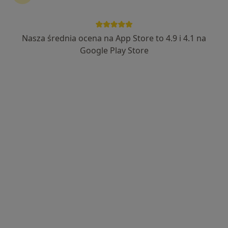
65 opinii
Adres 1
Adres 2
Nasza średnia ocena na App Store to 4.9 i 4.1 na
Google Play Store
Warszawska 17, Nowy Dwór Gdański
•
Mapa
Gabinet lekarski
Konsultacja ginekologiczna
Brak ceny
Specjalista nie oferuje umawiania online pod tym adresem.
Poproś o wizytę