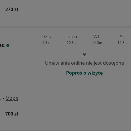
270 zł
Dziś
Jutro
Wt,
Śr,
9 Sie
10 Sie
11 Sie
12 Sie
ec
Umawianie online nie jest dostępne
Poproś o wizytę
 169/ U3-U4, Gdańsk
•
Mapa
700 zł