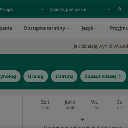
acja, badanie lub nazwisko
miasto lub dzielnica
zenie
Dostępne terminy
Język
Przyjmu
Jak działają wyniki wysz
ynolog
Urolog
Chirurg
Zobacz więcej
Dziś
Jutro
Wt,
Śr,
9 Sie
10 Sie
11 Sie
12 Sie
Umawianie online nie jest dostępne