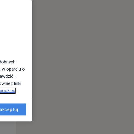
odobnych
i w oparciu o
awdzić i
Czw,
Pt,
Sob,
wnież linki
13 Sie
14 Sie
15 Sie
 cookies
akceptuj