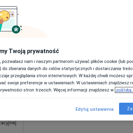
Poproś o wizytę
my Twoją prywatność
rak ceny
, pozwalasz nam i naszym partnerom używać plików cookie (lub p
) do zbierania danych do celów statystycznych i dostarczania treśc
zaje przeglądania stron internetowych. W każdej chwili możesz spr
wska
Dziś
Jutro
Wt,
Śr,
wać swoje preferencje w ustawieniach. W ustawieniach znajdziesz ró
9 Sie
10 Sie
11 Sie
12 Sie
prywatności stron trzecich. Więcej informacji znajdziesz w
polityka
Umawianie online nie jest dostępne
Za
Edytuj ustawienia
Poproś o wizytę
zacyjnej