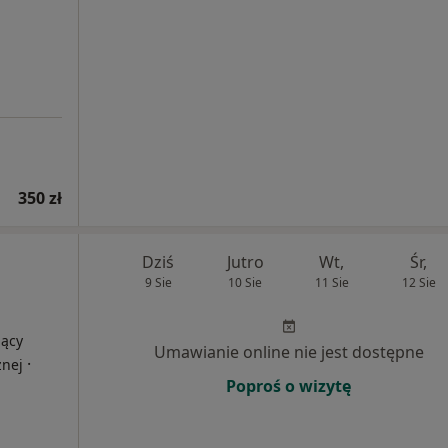
350 zł
Dziś
Jutro
Wt,
Śr,
9 Sie
10 Sie
11 Sie
12 Sie
jący
Umawianie online nie jest dostępne
·
znej
Poproś o wizytę