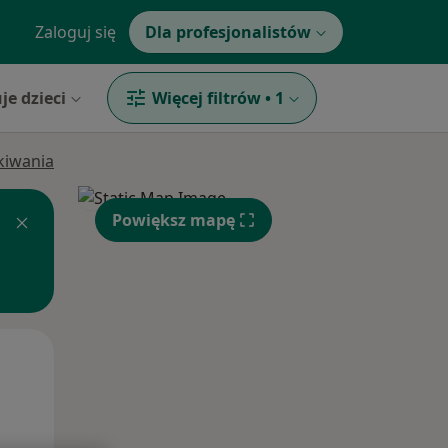
Zaloguj się
Dla profesjonalistów
je dzieci
Więcej filtrów
•
1
ukiwania
Powiększ mapę
Czw,
Pt,
Sob,
13 Sie
14 Sie
15 Sie