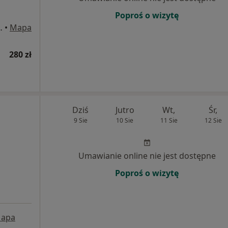
Poproś o wizytę
 169/ U3-U4, Gdańsk
•
Mapa
280 zł
Dziś
Jutro
Wt,
Śr,
9 Sie
10 Sie
11 Sie
12 Sie
Umawianie online nie jest dostępne
Poproś o wizytę
apa