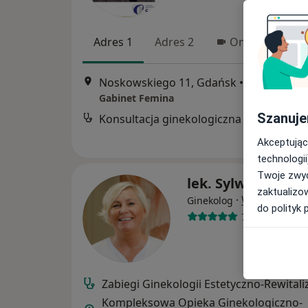
Adres 1
Adres 2
Online
Noskowskiego 11, Gdańsk
•
Mapa
Gabinet Femina
Szanuje
Konsultacja ginekologiczna
B
Akceptując
technologii
Twoje zwyc
lek. Sylwia Gulko
zaktualizo
·
Więcej
Ginekolog
do polityk 
708 opinii
Zabiegi Ginekologii Estetyczno-Rewitali
Kompleksowa Opieka Ginekologiczno-