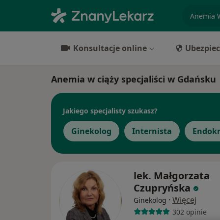
specjaliz
Konsultacje online
Ubezpiec
Anemia w ciąży specjaliści w Gdańsku
Jakiego specjalisty szukasz?
Ginekolog
Internista
Endokr
lek. Małgorzata
Czupryńska
·
Więcej
Ginekolog
302 opinie