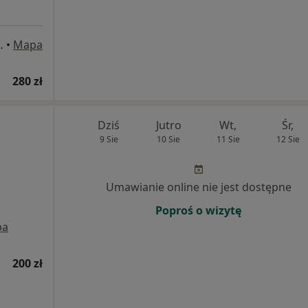
 169/ U3-U4, Gdańsk
•
Mapa
280 zł
Dziś
Jutro
Wt,
Śr,
9 Sie
10 Sie
11 Sie
12 Sie
Umawianie online nie jest dostępne
Poproś o wizytę
pa
200 zł