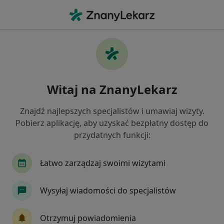
Me
Ginekolog • Sopot, pomorskie
Filtry
Ubezpieczenie
Mapa
Polecani ginekolodzy w Sopocie
Witaj na ZnanyLekarz
Jak działają wyniki wyszukiwania
Znajdź najlepszych specjalistów i umawiaj wizyty.
Pobierz aplikację, aby uzyskać bezpłatny dostęp do
Wybierz swoje ubezpieczenie
przydatnych funkcji:
Allianz
Compensa
Medicover
PZU Zd
Łatwo zarządzaj swoimi wizytami
Wysyłaj wiadomości do specjalistów
Otrzymuj powiadomienia