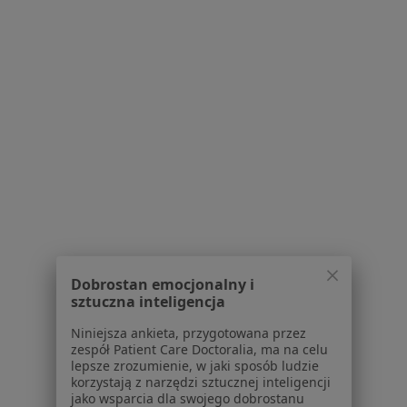
Pokaż profil
1
2
Powiązane wyszukiwania
|
Oferty pracy - Ginekolog
W pobliżu Sopotu
Ginekolodzy w Gdańsku
Ginekolodzy w Gdyni
Ginekolodzy w Wejherowie
Dobrostan emocjonalny i
Ginekolodzy w Tczewie
sztuczna inteligencja
Ginekolodzy w Pruszczu Gdańskim
Niniejsza ankieta, przygotowana przez
zespół Patient Care Doctoralia, ma na celu
Więcej (14)
lepsze zrozumienie, w jaki sposób ludzie
Więcej w kategorii: W pobliżu Sopotu
korzystają z narzędzi sztucznej inteligencji
jako wsparcia dla swojego dobrostanu