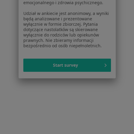
Najczęstsze schorzenia
emocjonalnego i zdrowia psychicznego.
Choroby ginekologiczne Sopot
Udział w ankiecie jest anonimowy, a wyniki
będą analizowane i prezentowane
Zespół policystycznych jajników (PCOS / PMOS)
wyłącznie w formie zbiorczej. Pytania
dotyczące nastolatków są skierowane
Sopot
wyłącznie do rodziców lub opiekunów
prawnych. Nie zbieramy informacji
Bolesne miesiączkowanie Sopot
bezpośrednio od osób niepełnoletnich.
Endometrioza Sopot
Mięśniaki macicy Sopot
Start survey
Więcej (15)
Więcej w kategorii: Najczęstsze schorzenia
Strona Główna
Ginekolog
Sopot
Zmień miasto
Zmień miasto