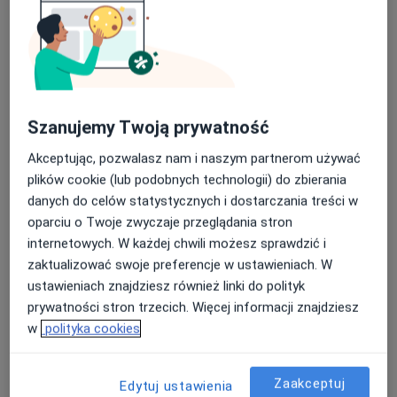
lek. Katarzyna Gross-Kępińska
·
Więcej
Ginekolog, Seksuolog, Androlog
Szanujemy Twoją prywatność
208 opinii
Akceptując, pozwalasz nam i naszym partnerom używać
plików cookie (lub podobnych technologii) do zbierania
Adres
Online
danych do celów statystycznych i dostarczania treści w
oparciu o Twoje zwyczaje przeglądania stron
Jana Sobieskiego 29, Sopot
•
Mapa
internetowych. W każdej chwili możesz sprawdzić i
Centrum Psychoterapii, Seksuologii i Psychosomatyki (Mental Path Sopot)
zaktualizować swoje preferencje w ustawieniach. W
Badanie drożności jajowodów - Sono HSG
950 zł
ustawieniach znajdziesz również linki do polityk
prywatności stron trzecich. Więcej informacji znajdziesz
Specjalista nie oferuje umawiania online pod tym adresem.
w
polityka cookies
Poproś o wizytę
Zaakceptuj
Edytuj ustawienia