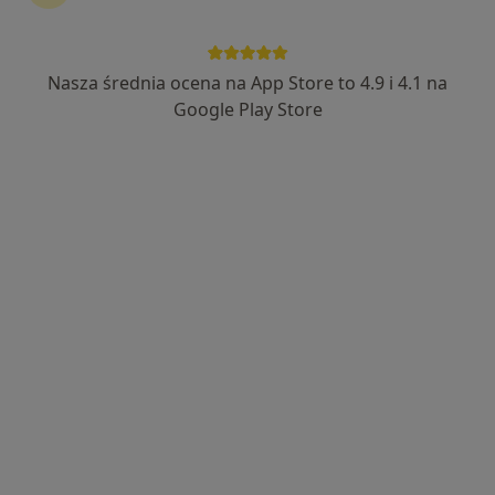
Nasza średnia ocena na App Store to 4.9 i 4.1 na
Wyróżniony
Google Play Store
dr Dawid Dziedzic
Ginekolog
124 opinie
Władysława Cieszyńskiego 22, Sopot
•
Mapa
Yey Centrum Zdrowia i Urody
Konsultacja ginekologiczna
350 zł
Specjalista nie oferuje umawiania online pod tym adresem.
Poproś o wizytę