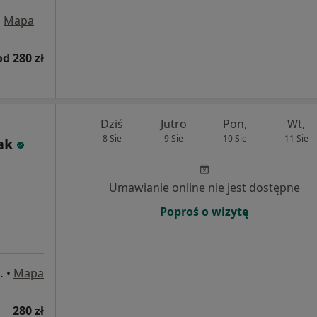
•
Mapa
od 280 zł
Dziś
Jutro
Pon,
Wt,
8 Sie
9 Sie
10 Sie
11 Sie
ak
Umawianie online nie jest dostępne
Poproś o wizytę
 169/ U3-U4, Gdańsk
•
Mapa
280 zł