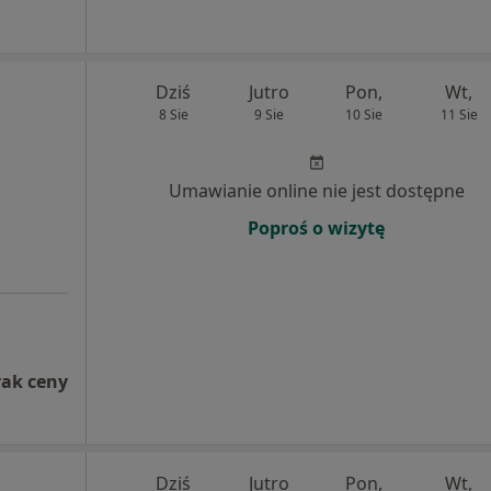
Dziś
Jutro
Pon,
Wt,
8 Sie
9 Sie
10 Sie
11 Sie
Umawianie online nie jest dostępne
Poproś o wizytę
rak ceny
Dziś
Jutro
Pon,
Wt,