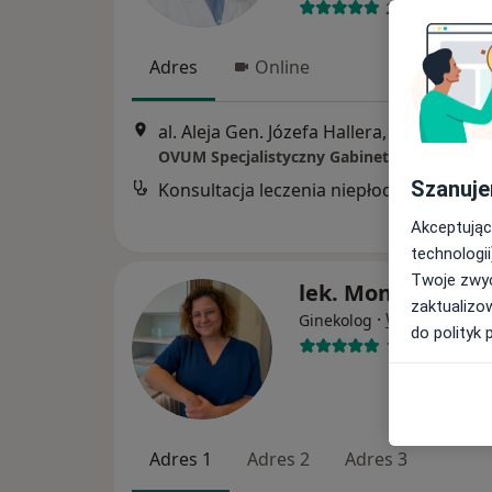
216 opinii
Adres
Online
al. Aleja Gen. Józefa Hallera, 134/229, Gd
Szanuje
Konsultacja leczenia niepłodności (kolejna wizyta)
Akceptując
technologii
Twoje zwyc
lek. Monika Kulcz
zaktualizo
·
Więcej
Ginekolog
do polityk 
100 opinii
Adres 1
Adres 2
Adres 3