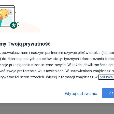
Poproś o wizytę
ańsk
•
Mapa
OVUM Specjalistyczny Gabinet diagnostyki ginekologiczno-położniczej
my Twoją prywatność
od 400 zł
, pozwalasz nam i naszym partnerom używać plików cookie (lub p
) do zbierania danych do celów statystycznych i dostarczania treśc
zaje przeglądania stron internetowych. W każdej chwili możesz spr
yk
Dziś
Jutro
Pon,
Wt,
wać swoje preferencje w ustawieniach. W ustawieniach znajdziesz ró
8 Sie
9 Sie
10 Sie
11 Sie
prywatności stron trzecich. Więcej informacji znajdziesz w
polityka
Umawianie online nie jest dostępne
Za
Edytuj ustawienia
Poproś o wizytę