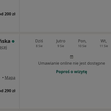
od 200 zł
ońska
Dziś
Jutro
Pon,
Wt,
8 Sie
9 Sie
10 Sie
11 Sie
ęcej
Umawianie online nie jest dostępne
Poproś o wizytę
•
Mapa
od 290 zł