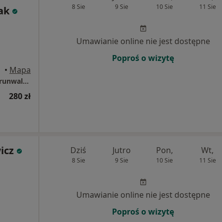
8 Sie
9 Sie
10 Sie
11 Sie
ak
Umawianie online nie jest dostępne
Poproś o wizytę
ańsk
•
Mapa
Centrum Medyczne POLMED – Gdańsk, al. Grunwaldzka 82
280 zł
icz
Dziś
Jutro
Pon,
Wt,
8 Sie
9 Sie
10 Sie
11 Sie
Umawianie online nie jest dostępne
Poproś o wizytę