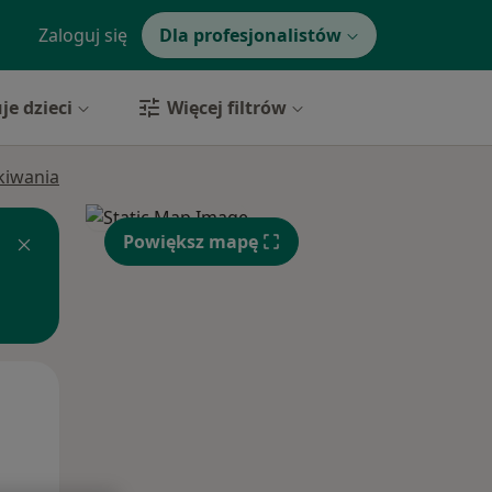
Zaloguj się
Dla profesjonalistów
je dzieci
Więcej filtrów
ukiwania
Powiększ mapę
Śr,
Czw,
Pt,
12 Sie
13 Sie
14 Sie