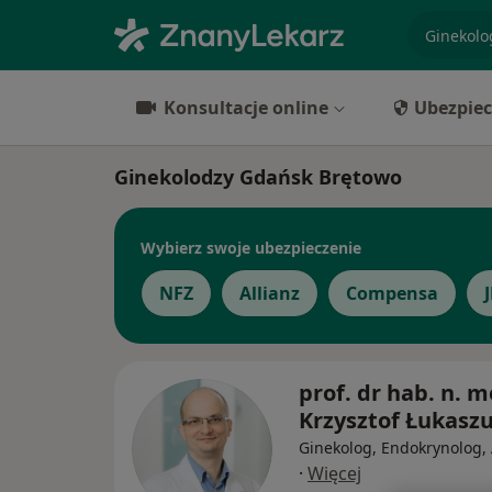
specjaliz
Konsultacje online
Ubezpiec
Ginekolodzy Gdańsk Brętowo
Wybierz swoje ubezpieczenie
NFZ
Allianz
Compensa
prof. dr hab. n. m
Krzysztof Łukasz
Ginekolog, Endokrynolog,
·
Więcej