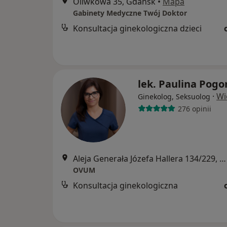
Oliwkowa 35, Gdańsk
•
Mapa
Gabinety Medyczne Twój Doktor
Konsultacja ginekologiczna dzieci
lek. Paulina Pog
·
Wi
Ginekolog, Seksuolog
276 opinii
Aleja Generała Józefa Hallera 134/229, Gdańsk
OVUM
Konsultacja ginekologiczna