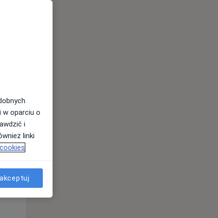
odobnych
i w oparciu o
awdzić i
Śr,
Czw,
Pt,
wnież linki
12 Sie
13 Sie
14 Sie
 cookies
akceptuj