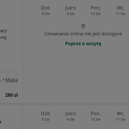
Dziś
Jutro
Pon,
Wt,
8 Sie
9 Sie
10 Sie
11 Sie
jący
Umawianie online nie jest dostępne
·
znej
Poproś o wizytę
 169/ U3-U4, Gdańsk
•
Mapa
280 zł
Dziś
Jutro
Pon,
Wt,
8 Sie
9 Sie
10 Sie
11 Sie