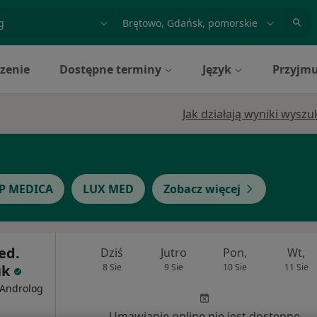
acja, badanie lub nazwisko
miasto lub dzielnica
zenie
Dostępne terminy
Język
Przyjmu
Jak działają wyniki wysz
JP MEDICA
LUX MED
Zobacz więcej
ed.
Dziś
Jutro
Pon,
Wt,
uk
8 Sie
9 Sie
10 Sie
11 Sie
 Androlog
Umawianie online nie jest dostępne