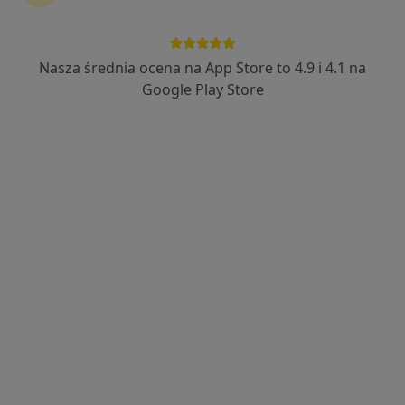
lek. Wojciech Knurowski
·
Więcej
Ginekolog
Nasza średnia ocena na App Store to 4.9 i 4.1 na
592 opinie
Google Play Store
Jana Brzechwy4D/2, Tczew
•
Mapa
Konsultacja ginekologiczna
200 zł
Specjalista nie oferuje umawiania online pod tym adresem.
Poproś o wizytę