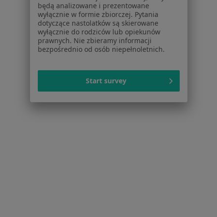
będą analizowane i prezentowane
Więcej w kategorii: W pobliżu Tczewa
wyłącznie w formie zbiorczej. Pytania
dotyczące nastolatków są skierowane
Najczęstsze schorzenia
wyłącznie do rodziców lub opiekunów
Bolesne miesiączkowanie Tczew
prawnych. Nie zbieramy informacji
bezpośrednio od osób niepełnoletnich.
Choroby ginekologiczne Tczew
Mięśniaki macicy Tczew
Start survey
Patologia ciąży Tczew
Menopauza Tczew
Więcej (15)
Więcej w kategorii: Najczęstsze schorzenia
Strona Główna
Ginekolog
Tczew
Zmień miasto