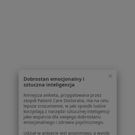
Brak dostępnych specjalistów z wolnymi terminami w tym centrum medycznym.
Pokaż profil
1
2
Powiązane wyszukiwania
|
Oferty pracy - Ginekolog
W pobliżu Tczewa
Ginekolodzy w Gdańsku
Dobrostan emocjonalny i
sztuczna inteligencja
Ginekolodzy w Elblągu
Niniejsza ankieta, przygotowana przez
Ginekolodzy w Gdyni
zespół Patient Care Doctoralia, ma na celu
lepsze zrozumienie, w jaki sposób ludzie
Ginekolodzy w Sopocie
korzystają z narzędzi sztucznej inteligencji
jako wsparcia dla swojego dobrostanu
Ginekolodzy w Starogardzie Gdańskim
emocjonalnego i zdrowia psychicznego.
Więcej (13)
Udział w ankiecie jest anonimowy, a wyniki