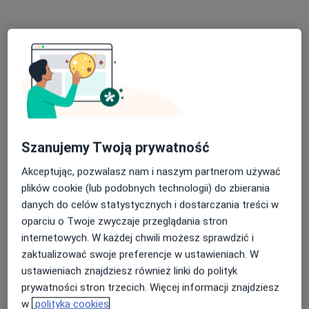
lek. Joanna Mastalerz
·
Więcej
Ginekolog
495 opinii
Szanujemy Twoją prywatność
Adres
Online
Akceptując, pozwalasz nam i naszym partnerom używać
plików cookie (lub podobnych technologii) do zbierania
danych do celów statystycznych i dostarczania treści w
30 Stycznia 57/58,, Tczew
•
Mapa
oparciu o Twoje zwyczaje przeglądania stron
Szpitale Tczewskie SA
internetowych. W każdej chwili możesz sprawdzić i
Konsultacja ginekologiczna
Brak ceny
zaktualizować swoje preferencje w ustawieniach. W
Specjalista nie oferuje umawiania online pod tym adresem.
ustawieniach znajdziesz również linki do polityk
prywatności stron trzecich. Więcej informacji znajdziesz
Poproś o wizytę
w
polityka cookies