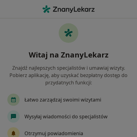
Me
Ginekolog • Tczew, pomorskie
Filtry
Ubezpieczenie
Mapa
Polecani ginekolodzy w Tczewie
Witaj na ZnanyLekarz
Jak działają wyniki wyszukiwania
Znajdź najlepszych specjalistów i umawiaj wizyty.
Pobierz aplikację, aby uzyskać bezpłatny dostęp do
Wybierz swoje ubezpieczenie
przydatnych funkcji:
Łatwo zarządzaj swoimi wizytami
Wysyłaj wiadomości do specjalistów
Otrzymuj powiadomienia