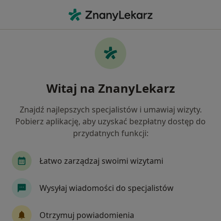
Me
Ginekolog • Gdańsk, pomorskie
Filtry
Ubezpieczenie:
Compensa
20 polecanych ginekologów w Gdańsku z
Witaj na ZnanyLekarz
Compensa
Jak działają wyniki wyszukiwania
Znajdź najlepszych specjalistów i umawiaj wizyty.
Pobierz aplikację, aby uzyskać bezpłatny dostęp do
przydatnych funkcji:
Łatwo zarządzaj swoimi wizytami
Wysyłaj wiadomości do specjalistów
lek. Marek Foltman
Otrzymuj powiadomienia
·
Więcej
Ginekolog