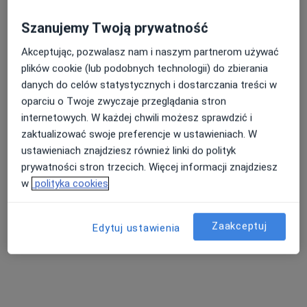
lek. Milena Kabatnik
·
Więcej
Ginekolog, Seksuolog
Szanujemy Twoją prywatność
52 opinie
Akceptując, pozwalasz nam i naszym partnerom używać
Stefana Batorego 7, Gdynia
•
Mapa
plików cookie (lub podobnych technologii) do zbierania
Policlinica Centrum
danych do celów statystycznych i dostarczania treści w
Akceptuje Compensa
oparciu o Twoje zwyczaje przeglądania stron
Konsultacja ginekologiczna
260 zł
internetowych. W każdej chwili możesz sprawdzić i
zaktualizować swoje preferencje w ustawieniach. W
Specjalista nie oferuje umawiania online pod tym adresem.
ustawieniach znajdziesz również linki do polityk
prywatności stron trzecich. Więcej informacji znajdziesz
Poproś o wizytę
w
polityka cookies
Zaakceptuj
Edytuj ustawienia