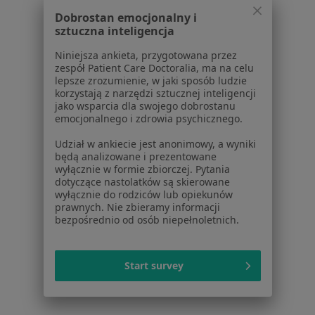
Dla pacjentów
Dobrostan emocjonalny i
Lekarze
sztuczna inteligencja
Placówki medyczne
Niniejsza ankieta, przygotowana przez
Pytania i odpowiedzi
zespół Patient Care Doctoralia, ma na celu
Usługi i zabiegi
lepsze zrozumienie, w jaki sposób ludzie
korzystają z narzędzi sztucznej inteligencji
Choroby
jako wsparcia dla swojego dobrostanu
Pomoc
emocjonalnego i zdrowia psychicznego.
Aplikacje mobilne
Udział w ankiecie jest anonimowy, a wyniki
Blog dla pacjentów
będą analizowane i prezentowane
wyłącznie w formie zbiorczej. Pytania
Dla profesjonalistów
dotyczące nastolatków są skierowane
wyłącznie do rodziców lub opiekunów
Cennik
prawnych. Nie zbieramy informacji
Dla lekarzy
bezpośrednio od osób niepełnoletnich.
Dla placówek medycznych
Noa Notes
nowość
Start survey
Baza wiedzy
Centrum Pomocy dla Specjalisty
Kontakt