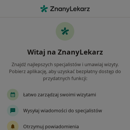
Me
Ginekolog • Gdańsk, pomorskie
Filtry
Ubezpieczenie:
PZU Zdrowie
20 polecanych ginekologów w Gdańsku z
Witaj na ZnanyLekarz
PZU Zdrowie
Jak działają wyniki wyszukiwania
Znajdź najlepszych specjalistów i umawiaj wizyty.
Pobierz aplikację, aby uzyskać bezpłatny dostęp do
przydatnych funkcji:
Łatwo zarządzaj swoimi wizytami
Wysyłaj wiadomości do specjalistów
dr n. med. Andrzej Kmieć
Otrzymuj powiadomienia
·
Ginekolog, W trakcie specjalizacji (Ginekolog onkologiczny)