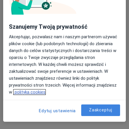
Centrum Medyczne PZU Zdrowie Gdańsk
Marynarki Polskiej
·
Więcej
Ginekologia, Interna, Kardiologia
Szanujemy Twoją prywatność
564 opinie
Akceptując, pozwalasz nam i naszym partnerom używać
Marynarki Polskiej 195, Gdańsk
•
Mapa
plików cookie (lub podobnych technologii) do zbierania
Konsultacja ginekologiczna
280 zł
danych do celów statystycznych i dostarczania treści w
oparciu o Twoje zwyczaje przeglądania stron
internetowych. W każdej chwili możesz sprawdzić i
zaktualizować swoje preferencje w ustawieniach. W
lek. Wiktoria
Marek Branicki
Kazimierska
ginekolog
ustawieniach znajdziesz również linki do polityk
ginekolog
prywatności stron trzecich. Więcej informacji znajdziesz
w
polityka cookies
Brak dostępnych specjalistów z wolnymi terminami w tym centrum medycznym.
Pokaż profil
Zaakceptuj
Edytuj ustawienia