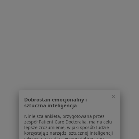
Regulamin
Polityka prywatności pacjentów
Polityka prywatności profesjonalistów
Polityka prywatności dla profesjonalistów, których
dane pozyskaliśmy samodzielnie
Polityka cookies
Jak działają wyniki wyszukiwania
Dostępność
O nas
Praca
Rekrutujemy!
Partnerzy
Centrum prasowe
Kontakt
Dobrostan emocjonalny i
sztuczna inteligencja
Dla pacjentów
Niniejsza ankieta, przygotowana przez
Lekarze
zespół Patient Care Doctoralia, ma na celu
lepsze zrozumienie, w jaki sposób ludzie
Placówki medyczne
korzystają z narzędzi sztucznej inteligencji
Pytania i odpowiedzi
jako wsparcia dla swojego dobrostanu