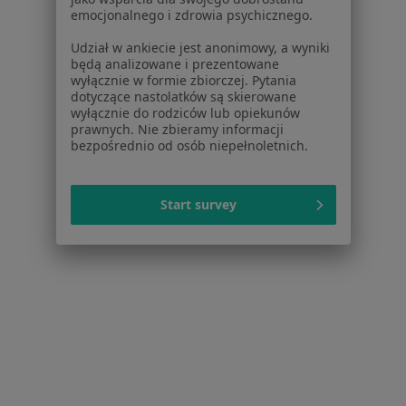
Usługi i zabiegi
emocjonalnego i zdrowia psychicznego.
Choroby
Udział w ankiecie jest anonimowy, a wyniki
Pomoc
będą analizowane i prezentowane
Aplikacje mobilne
wyłącznie w formie zbiorczej. Pytania
dotyczące nastolatków są skierowane
Blog dla pacjentów
wyłącznie do rodziców lub opiekunów
prawnych. Nie zbieramy informacji
Dla profesjonalistów
bezpośrednio od osób niepełnoletnich.
Cennik
Dla lekarzy
Start survey
Dla placówek medycznych
Noa Notes
nowość
Baza wiedzy
Centrum Pomocy dla Specjalisty
Kontakt
ZnanyLekarz - Strona główna
ZnanyLekarz Sp. z o.o.
ul. Kolejowa 5/7
01-217 Warszawa, Polska