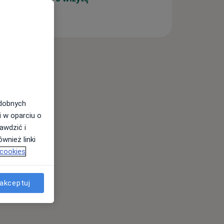
odobnych
i w oparciu o
awdzić i
wnież linki
 cookies
akceptuj