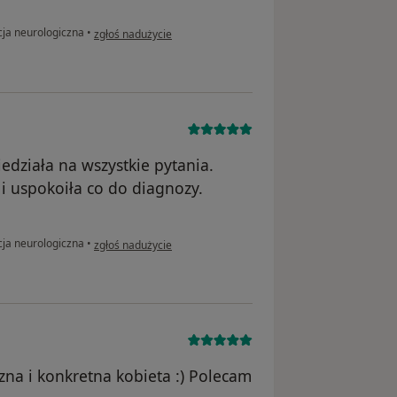
w opinii użytkownika Marta
ja neurologiczna
•
zgłoś nadużycie
działa na wszystkie pytania.
i uspokoiła co do diagnozy.
w opinii użytkownika Kasia
ja neurologiczna
•
zgłoś nadużycie
na i konkretna kobieta :) Polecam