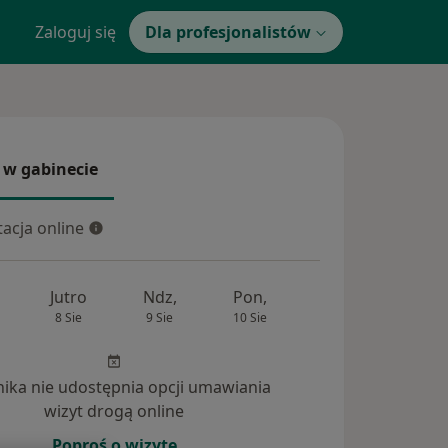
Zaloguj się
Dla profesjonalistów
 w gabinecie
 gabinecie
acja online
cja online
Jutro
Ndz,
Pon,
Wt,
Śr,
8 Sie
9 Sie
10 Sie
11 Sie
12 Si
inika nie udostępnia opcji umawiania
wizyt drogą online
Poproś o wizytę