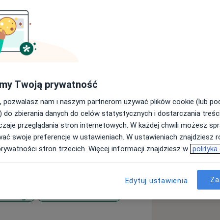
my Twoją prywatność
u Lekarskiego przy ul. Glinianej
 teleporady /wywiad, analiza
, pozwalasz nam i naszym partnerom używać plików cookie (lub p
 w razie potrzeby wypisanie
) do zbierania danych do celów statystycznych i dostarczania treśc
/.
zaje przeglądania stron internetowych. W każdej chwili możesz spr
y w lecznictwie zamkniętym (Klinika
wać swoje preferencje w ustawieniach. W ustawieniach znajdziesz ró
a w Strzelinie) jak i otwartym
prywatności stron trzecich. Więcej informacji znajdziesz w
polityka
 swoje umiejętności zawodowe
ursach i szkoleniach
Za
Edytuj ustawienia
ac naukowych z dziedziny neurologii.
rwowego
Choroba Parkinsona
tości, którym hołduję pracując z
a11y_sr_more_diseases