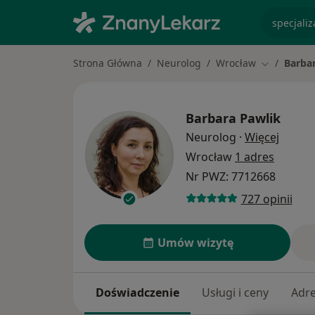
specjaliz
Strona Główna
Neurolog
Wrocław
Barba
Zmień mias
Barbara Pawlik
O spec
Neurolog
·
Więcej
Wrocław
1 adres
Nr PWZ: 7712668
727 opinii
Umów wizytę
Doświadczenie
Usługi i ceny
Adr