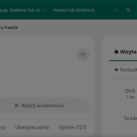
acja, badanie lub nazwisko
miasto lub dzielnica
ra Pawlik
to
Wizyta
Wizyta w
jalizacjach
Konsult
Konsulta
Dziś
7 Sie
Wyślij wiadomość
Ta kl
esy
Ubezpieczenia
Opinie (727)