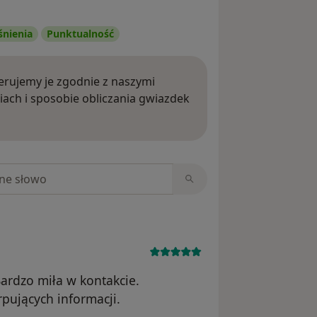
śnienia
Punktualność
rujemy je zgodnie z naszymi
iach i sposobie obliczania gwiazdek
ięcej o opiniach
niach
Bardzo miła w kontakcie.
pujących informacji.