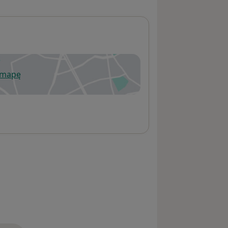
 mapę
wiera się w nowej karcie