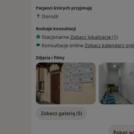
Przyjmuję tylko osoby dorosłe.
Pacjenci których przyjmuję
Gabinet zlokalizowany jest we Wrocławiu – Kr
Dorośli
Serdecznie zapraszam!
Rodzaje konsultacji
Stacjonarne
Zobacz lokalizacje (1)
Konsultacje online
Zobacz kalendarz onl
Zdjęcia i filmy
Zobacz galerię (5)
Pokaż wi