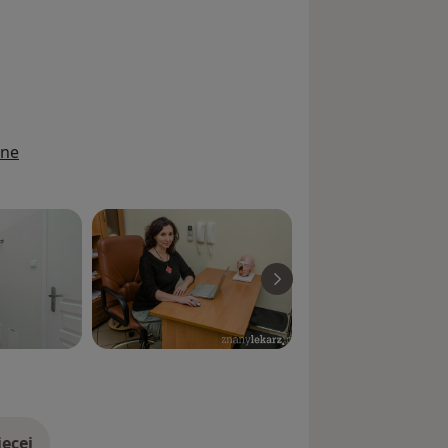
zyki przy ul. Glinianej.
ine
ęcej