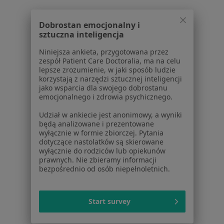
Powiązane wyszukiwania
|
Oferty pracy - Neurolog
Dobrostan emocjonalny i
W pobliżu Oławy
sztuczna inteligencja
Neurolodzy w Wrocławiu
Niniejsza ankieta, przygotowana przez
zespół Patient Care Doctoralia, ma na celu
Neurolodzy w Oleśnicy
lepsze zrozumienie, w jaki sposób ludzie
korzystają z narzędzi sztucznej inteligencji
Neurolodzy w Strzelinie
jako wsparcia dla swojego dobrostanu
emocjonalnego i zdrowia psychicznego.
Neurolodzy w Trzebnicy
Udział w ankiecie jest anonimowy, a wyniki
Neurolodzy w Brzegu
będą analizowane i prezentowane
wyłącznie w formie zbiorczej. Pytania
Więcej (12)
dotyczące nastolatków są skierowane
Więcej w kategorii: W pobliżu Oławy
wyłącznie do rodziców lub opiekunów
prawnych. Nie zbieramy informacji
Najczęstsze schorzenia
bezpośrednio od osób niepełnoletnich.
Bóle głowy Oława
Bóle kręgosłupa Oława
Start survey
Choroba Alzheimera Oława