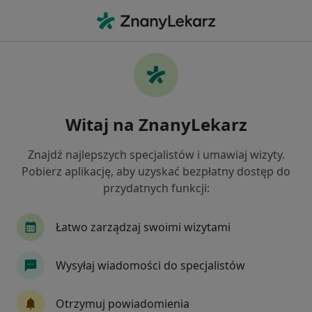
Me
Neurolog • Oława, dolnośląskie
Filtry
Ubezpieczenie
Mapa
Polecani neurolodzy w Oławie
Witaj na ZnanyLekarz
Jak działają wyniki wyszukiwania
Znajdź najlepszych specjalistów i umawiaj wizyty.
Pobierz aplikację, aby uzyskać bezpłatny dostęp do
Wybierz swoje ubezpieczenie
przydatnych funkcji:
JP MEDICA
Saltus
Świat Zdrowia
Łatwo zarządzaj swoimi wizytami
Wysyłaj wiadomości do specjalistów
Otrzymuj powiadomienia