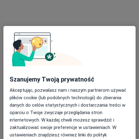
Barbara Pawlik
·
Więcej
Neurolog
728 opinii
Adres
Online
Gliniana 32/34, Wrocław
•
Mapa
Szanujemy Twoją prywatność
Gabinet Neurologiczny nr. 3A
Akceptując, pozwalasz nam i naszym partnerom używać
Konsultacja neurologiczna
300 zł
plików cookie (lub podobnych technologii) do zbierania
Specjalista nie oferuje umawiania online pod tym adresem.
danych do celów statystycznych i dostarczania treści w
oparciu o Twoje zwyczaje przeglądania stron
Poproś o wizytę
internetowych. W każdej chwili możesz sprawdzić i
zaktualizować swoje preferencje w ustawieniach. W
ustawieniach znajdziesz również linki do polityk