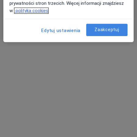
prywatności stron trzecich. Więcej informacji znajdziesz
w
polityka cookies
Zaakceptuj
Edytuj ustawienia
Bezpieczne płatności
lek. Szymon Andrusiów
·
Więcej
W trakcie specjalizacji (Neurolog)
38 opinii
Adres
Online
Brzozowa 2, Wrocław
•
Mapa
PRZYCHODNIA JAGODNO
Konsultacja neurologiczna
250 zł
Specjalista nie oferuje umawiania online pod tym adresem.